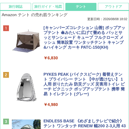
旅行雑誌
旅行ガイド・地図
テント
アウトドア
Amazon テント の売れ筋ランキング
更新日時：2026/08/08 18:02
BE-PAL(ビ-パル) 2026年 9 月号【特別付録:
D40 地球の歩き方 チェンマイ タイ北部の魅
[キャンパーズコレクション 山善] ポップアッ
SOTO ミニマル"旅"財布 ランダム2種】
力的な町 2026～2027 地球の歩き方D アジア
プテント 傘みたいに広げて畳める パッとサ
ッとサンシェード キューブ フルクローズ メ
ッシュ 簡単設置 ワンタッチテント キャンプ
￥1,500
￥2,079
&ハイキング カーキ PATC-150(KH)
￥6,830
ディズニーファン ２０２６年 ９月号 [雑
地球の歩き方 スター・ウォーズ
誌] (ＤＩＳＮＥＹ ＦＡＮ)
PYKES PEAK (パイクスピーク) 着替えテン
￥2,695
ト プライバシー テント 【中が透けない】 1
￥713
人用 折りたたみ 防災グッズ 災害用トイレ ビ
ーチ ピクニック ポップアップテント 携帯 簡
易 トイレテント (グレー)
山と溪谷 2026年8月号「南アルプス大全」
A09 地球の歩き方 イタリア 2026～2027 地
￥4,980
球の歩き方A ヨーロッパ
￥1,540
￥2,479
ENDLESS BASE 《めざましテレビで紹介》
テント ワンタッチ RENEW 幅200 2-3人用 43