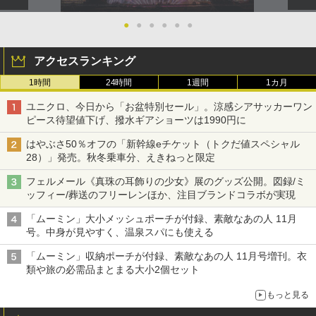
●
●
●
●
●
●
アクセスランキング
1時間
24時間
1週間
1カ月
ユニクロ、今日から「お盆特別セール」。涼感シアサッカーワン
ピース待望値下げ、撥水ギアショーツは1990円に
はやぶさ50％オフの「新幹線eチケット（トクだ値スペシャル
28）」発売。秋冬乗車分、えきねっと限定
フェルメール《真珠の耳飾りの少女》展のグッズ公開。図録/ミ
ッフィー/葬送のフリーレンほか、注目ブランドコラボが実現
「ムーミン」大小メッシュポーチが付録、素敵なあの人 11月
号。中身が見やすく、温泉スパにも使える
「ムーミン」収納ポーチが付録、素敵なあの人 11月号増刊。衣
類や旅の必需品まとまる大小2個セット
もっと見る