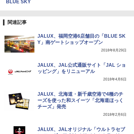
BLUE SKY
￥-
関連記事
DEWEL パラソル 大型 ビーチ アウトドアパ
ラソル ガーデン サイトシート付 折りたたみ
防水 UVカット 4段階高さ調整 軽量 収納袋付
JALUX、福岡空港6店舗目の「BLUE SK
き
Y」南ゲートショップオープン
￥6,459
2018年8月29日
JALUX、JAL公式通販サイト「JAL ショ
ポインターライト 強力 小型 緑色/赤色/青紫色
USB充電式 高精度 超長距離照射 長時間使用
ッピング」をリニューアル
可能 安全ロック付き 高安全性 金属製耐久 コ
2018年4月6日
ンパクト多機能設計 持ち運び便利 アウトド
ア/オフィス/教育現場/展示会用 緑
JALUX、北海道・新千歳空港で4種のチ
￥1,180
ーズを使った和スイーツ「北海道ほっく
チーズ」発売
2018年2月6日
JALUX、JALオリジナル「ウルトラセブ