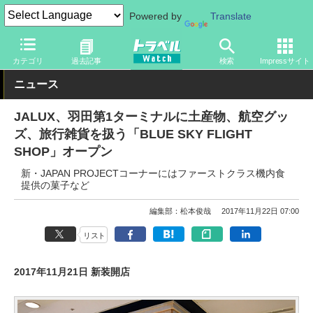
Powered by
Translate
トラベル Watch
企業・政府・官庁
国内エアライン
JAL
カテゴリ
過去記事
検索
Impressサイト
ニュース
JALUX、羽田第1ターミナルに土産物、航空グッ
ズ、旅行雑貨を扱う「BLUE SKY FLIGHT
SHOP」オープン
新・JAPAN PROJECTコーナーにはファーストクラス機内食
提供の菓子など
編集部：松本俊哉
2017年11月22日 07:00
リスト
2017年11月21日 新装開店