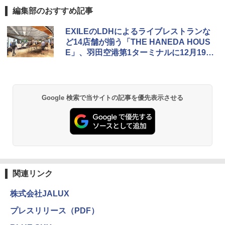
編集部のおすすめ記事
熊撃退スプレー 熊よけスプレー 熊スプレー
EXILEのLDHによるライブレストランな
【日本企業販売】超強力クマ対策スプレー 30
ど14店舗が揃う「THE HANEDA HOUS
0ml（連続噴射30秒）110ml（連続噴射15
E」、羽田空港第1ターミナルに12月19日
秒）射程5～10m 安全ロック搭載 携帯収納袋
付き ヒグマ・イノシシ対策 自治体・教育機
オープン
関の購入実績 登山・キャンプ・アウトドア・
防災用品 長期保存可能 緊急時用 日本国内発
送
Google 検索で当サイトの記事を優先表示させる
￥3,680
GRANDOOR ステンレス保冷剤 2個セット 2
026リニューアル 急速冷凍 空間倍増 衛生的
コンパクト 保冷力長持ち
￥2,980
関連リンク
株式会社JALUX
BUNDOK(バンドック)ソロ ドーム 1 EX BDK
-08EX カーキ ソロキャンプ ポリエステル フ
プレスリリース（PDF）
レーム ドーム型 テント