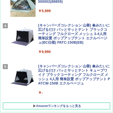
500002(88859)
Coyote No.89 特集 星野道夫 夢見る旅
A26 地球の歩き方 チェコ ポーランド スロヴ
ァキア 2026～2027 地球の歩き方A ヨーロッ
￥5,999
パ
￥1,540
￥2,277
[キャンパーズコレクション 山善] 傘みたいに
広げるだけ パッとサッとテント ブラックコ
ーティング フルクローズ メッシュ 3-4人用
簡単設置 ポップアップテント エクルベージ
AIRLINE（エアライン）2026年9月号【特
新しい日本地理 地図・統計・移動から読み
ュ(BC仕様) PATC-150B(EB)
集】ボーイング110周年を祝して！
解く (講談社現代新書)
￥9,990
￥1,760
￥1,540
[キャンパーズコレクション 山善] 傘みたいに
広げるだけ パッとサッとテント キューブワ
イド ブラックコーティング フルクローズ メ
ッシュ 4人用 簡単設置 ポップアップテント P
ATCW-150B エクルベージュ
￥-
Amazonランキングをもっと見る