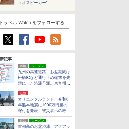
ィオスピーカー”
トラベル Watch をフォローする
新記事
道路
シーズン
九州の高速道路、お盆期間は
松橋ICなど通行止め端末を先
頭にした渋滞予測。東九州道
への迂回は料金調整を実施
話題
オリエンタルランド、令和8
年熊本地震に1000万円超の
寄付を発表。被災者への救援
活動・復旧支援
道路
シーズン
首都高のお盆渋滞、アクアラ