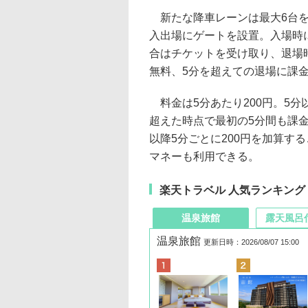
新たな降車レーンは最大6台を
入出場にゲートを設置。入場時
合はチケットを受け取り、退場
無料、5分を超えての退場に課
料金は5分あたり200円。5分
超えた時点で最初の5分間も課金
以降5分ごとに200円を加算す
マネーも利用できる。
楽天トラベル 人気ランキング
温泉旅館
露天風呂
温泉旅館
更新日時：2026/08/07 15:00