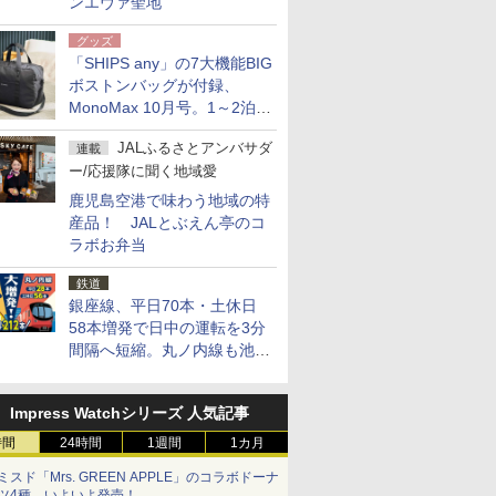
ンエヴァ聖地
グッズ
「SHIPS any」の7大機能BIG
ボストンバッグが付録、
MonoMax 10月号。1～2泊の
荷物、キャリーオンも可能
JALふるさとアンバサダ
連載
ー/応援隊に聞く地域愛
鹿児島空港で味わう地域の特
産品！ JALとぶえん亭のコ
ラボお弁当
鉄道
銀座線、平日70本・土休日
58本増発で日中の運転を3分
間隔へ短縮。丸ノ内線も池袋
～中野坂上を4分間隔に
Impress Watchシリーズ 人気記事
時間
24時間
1週間
1カ月
ミスド「Mrs. GREEN APPLE」のコラボドーナ
ツ4種、いよいよ発売！