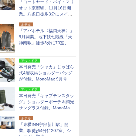
「コートヤード・バイ・マリ
オット京都駅」11月16日開
業。八条口徒歩3分にスイー
ト含む全270室、ダイニング
ホテル
も併設
「アパホテル〈福岡天神〉」
9月開業。地下鉄七隈線「天
神南駅」徒歩3分に70室、エ
リア初の直営店
アウトドア
本日発売「シャカ」じゃばら
式4層収納ショルダーバッグ
が付録、MonoMax 9月号
アウトドア
本日発売「キャプテンスタッ
グ」ショルダーポーチ＆調光
サングラス付録、MonoMax
9月号増刊
ホテル
「東横INN宇部新川駅」開
業。駅徒歩4分に207室、シ