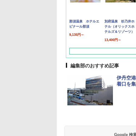
那須温泉 ホテルエ
別府温泉 杉乃井ホ
ピナール那須
テル（オリックスホ
テルズ＆リゾーツ）
9,135円～
13,400円～
編集部のおすすめ記事
伊丹空港
着口を集
草津温泉 ホテル櫻
品川プリンスホテル
グランドニッコー東
海のサウナ＆スパ
東京ドームホテル
シェラトン・グラン
井
京ベイ 舞浜
オールインクルーシ
デ・トーキョーベ
7,037円～
7,980円～
ブ 島原温泉ホテル
イ・ホテル
14,300円～
6,800円～
南風楼
10,450円～
7,950円～
Google