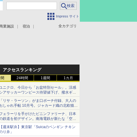
Impress サイト
全カテゴリ
商業施設
宿泊
アクセスランキング
時間
24時間
1週間
1カ月
ユニクロ、今日から「お盆特別セール」。涼感
シアサッカーワンピース待望値下げ、撥水ギア
ショーツは1990円に
「リサ・ラーソン」がま口ポーチ付録、大人の
おしゃれ手帖 10月号。ジャカード織の北欧猫デ
ザイン
フェラーリを手がけたピニンファリーナ、日本
の鉄道を初デザイン。南海電鉄が新たな「空港
特急」をなにわ筋線へ導入
【週末駅弁】東京駅「Suicaのペンギン チキン
のり弁」