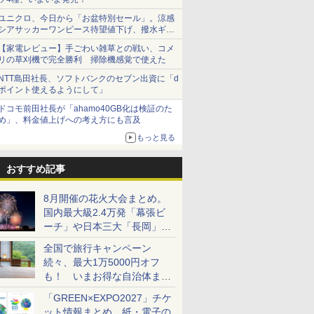
ユニクロ、今日から「お盆特別セール」。涼感
シアサッカーワンピース待望値下げ、撥水ギア
ショーツは1990円に
【家電レビュー】手ごわい雑草との戦い、コメ
リの草刈機で完全勝利 掃除機感覚で使えた
NTT島田社長、ソフトバンクのセブン出資に「d
ポイント使えるようにして」
ドコモ前田社長が「ahamo40GB化は検証のた
め」、料金値上げへの考え方にも言及
もっと見る
おすすめ記事
8月開催の花火大会まとめ。
国内最大級2.4万発「幕張ビ
ーチ」や日本三大「長岡」な
ど大型イベント目白押し！
全国で旅行キャンペーン
続々、最大1万5000円オフ
も！ いまお得な自治体まと
め
「GREEN×EXPO2027」チケ
ット情報まとめ。紙・電子の