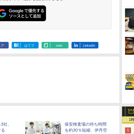
ェア
はてブ
note
LinkedIn
1
3社、
保安検査場の待ち時間
する
を約30％短縮、伊丹空