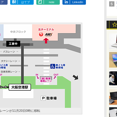
ェア
はてブ
note
LinkedIn
ーンが11月20日0時に移転