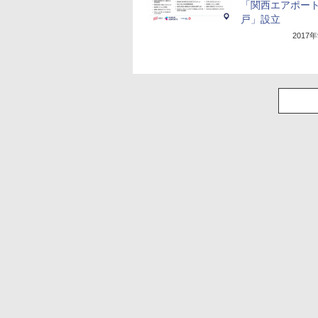
「関西エアポー
戸」設立
2017