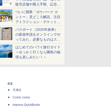
販売店舗や購入手順、記念チ
ケットも解説
ついに開業「ポケパーク カ
ントー」見どころ解説。注目
アトラクション・チケット手
配・来場前に必要な準備は？
パスポート（2025年旅券）
の新規申請をオンラインでや
ってみた。必要なものはスマ
ホとマイナカードのみ
はじめてのハワイ旅行ガイド
～せっかく行くなら隣島の秘
境も楽しみたい！～
ICE
天海社
ス
Comic curea
impress QuickBooks