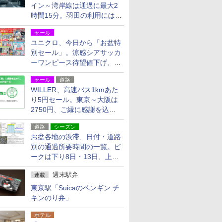
イン～湾岸線は通過に最大2
時間15分。羽田の利用には
「空港西出口」の利用検討を
セール
ユニクロ、今日から「お盆特
別セール」。涼感シアサッカ
ーワンピース待望値下げ、撥
水ギアショーツは1990円に
セール
道路
WILLER、高速バス1kmあた
り5円セール。東京～大阪は
2750円、ご縁に感謝を込め
た20周年記念キャンペーン
道路
シーズン
お盆各地の渋滞、日付・道路
別の通過所要時間の一覧。ピ
ークは下り8日・13日、上り
14日・15日
週末駅弁
連載
東京駅「Suicaのペンギン チ
キンのり弁」
ホテル