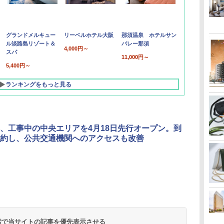
グランドメルキュー
リーベルホテル大阪
那須温泉 ホテルサン
ル淡路島リゾート＆
バレー那須
4,000円～
スパ
11,000円～
5,400円～
ランキングをもっと見る
、工事中の中央エリアを4月18日先行オープン。到
約し、公共交通機関へのアクセスも改善
北陸 福井 あわら
品川プリンスホテ
舞浜ビューホテル
箱根湯本温泉 ホテ
ホテルトラスティ東
オリエンタルホテル
下呂温泉 水明館
住友不動産ホテル ヴ
東京ベイ舞浜ホテル
温泉 清風荘（北陸
ル イーストタワー
ｂｙ ＨＵＬＩＣ
ル おかだ
京ベイサイド
東京ベイ
ィラフォンテーヌグラ
ファーストリゾート
8,250円～
最大級の庭園露天風
（旧：東京ベイ舞浜
ンド東京有明
9,958円～
11,200円～
5,450円～
5,200円～
4,290円～
呂の宿 清風荘）
ホテル）
19,541円～
5,758円～
6,070円～
 検索で当サイトの記事を優先表示させる