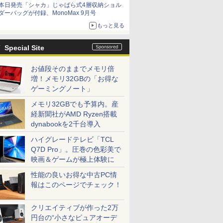
本日発売「シャカ」じゃばら式4層収納ショル
ダーバッグが付録、MonoMax 9月号
もっと見る
Special Site
お値段そのままでメモリ倍
増！メモリ32GBの「お得な
ゲーミングノート」
メモリ32GBでも予算内。産
経新聞社がAMD Ryzen搭載
dynabookを2千台導入
ハイグレードテレビ「TCL
Q7D Pro」。圧巻の色彩美で
映画＆ゲームが極上体験に
性能の良いお得な中古PC情
報はこのページでチェック！
クリエイティブが作った2万
円台の“小さなピュアオーデ