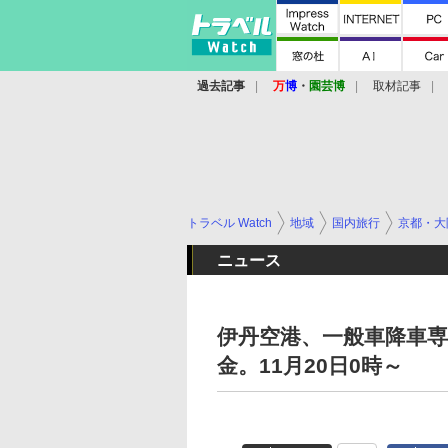
過去記事
万
博
・
園芸博
取材記事
トラベル Watch
地域
国内旅行
京都・大
ニュース
伊丹空港、一般車降車専
金。11月20日0時～