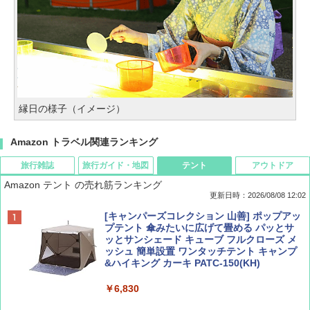
縁日の様子（イメージ）
Amazon トラベル関連ランキング
旅行雑誌
旅行ガイド・地図
テント
アウトドア
Amazon テント の売れ筋ランキング
更新日時：2026/08/08 12:02
BE-PAL(ビ-パル) 2026年 9 月号【特別付録:
D40 地球の歩き方 チェンマイ タイ北部の魅
[キャンパーズコレクション 山善] ポップアッ
SOTO ミニマル"旅"財布 ランダム2種】
力的な町 2026～2027 地球の歩き方D アジア
プテント 傘みたいに広げて畳める パッとサ
ッとサンシェード キューブ フルクローズ メ
ッシュ 簡単設置 ワンタッチテント キャンプ
￥1,500
￥2,079
&ハイキング カーキ PATC-150(KH)
￥6,830
ディズニーファン ２０２６年 ９月号 [雑
地球の歩き方 スター・ウォーズ