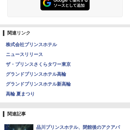
￥14,800
DEWEL パラソル 大型 ビーチ アウトドアパ
ラソル ガーデン サイトシート付 折りたたみ
防水 UVカット 4段階高さ調整 軽量 収納袋付
関連リンク
き
株式会社プリンスホテル
￥6,459
ニュースリリース
ザ・プリンスさくらタワー東京
ポインターライト 強力 小型 緑色/赤色/青紫色
USB充電式 高精度 超長距離照射 長時間使用
グランドプリンスホテル高輪
可能 安全ロック付き 高安全性 金属製耐久 コ
ンパクト多機能設計 持ち運び便利 アウトド
グランドプリンスホテル新高輪
ア/オフィス/教育現場/展示会用 緑
高輪 夏まつり
￥1,180
熊撃退スプレー 熊よけスプレー 熊スプレー
関連記事
【日本企業販売】超強力クマ対策スプレー 30
0ml（連続噴射30秒）110ml（連続噴射15
秒）射程5～10m 安全ロック搭載 携帯収納袋
品川プリンスホテル、閉館後のアクアパ