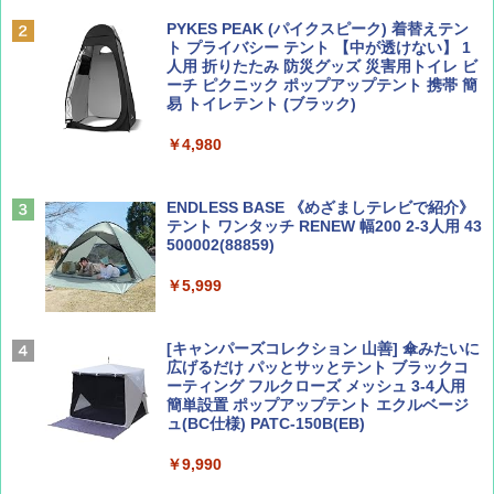
誌] (ＤＩＳＮＥＹ ＦＡＮ)
PYKES PEAK (パイクスピーク) 着替えテン
￥2,695
ト プライバシー テント 【中が透けない】 1
￥713
人用 折りたたみ 防災グッズ 災害用トイレ ビ
ーチ ピクニック ポップアップテント 携帯 簡
易 トイレテント (ブラック)
山と溪谷 2026年8月号「南アルプス大全」
僕が見た未来【完全版】
￥4,980
￥1,540
￥0
ENDLESS BASE 《めざましテレビで紹介》
テント ワンタッチ RENEW 幅200 2-3人用 43
500002(88859)
Coyote No.89 特集 星野道夫 夢見る旅
A09 地球の歩き方 イタリア 2026～2027 地
球の歩き方A ヨーロッパ
￥5,999
￥1,540
￥2,479
[キャンパーズコレクション 山善] 傘みたいに
広げるだけ パッとサッとテント ブラックコ
ーティング フルクローズ メッシュ 3-4人用
簡単設置 ポップアップテント エクルベージ
AIRLINE（エアライン）2026年9月号【特
A26 地球の歩き方 チェコ ポーランド スロヴ
ュ(BC仕様) PATC-150B(EB)
集】ボーイング110周年を祝して！
ァキア 2026～2027 地球の歩き方A ヨーロッ
パ
￥9,990
￥1,760
￥2,277