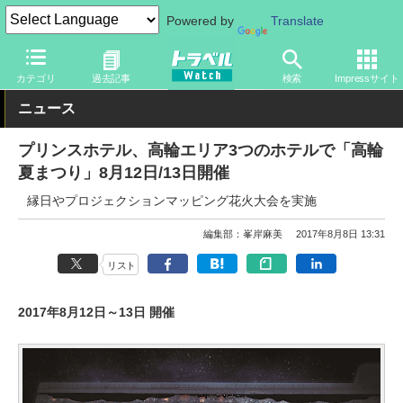
Powered by
Translate
トラベル Watch
地域
国内旅行
東京
カテゴリ
過去記事
検索
Impressサイト
ニュース
プリンスホテル、高輪エリア3つのホテルで「高輪
夏まつり」8月12日/13日開催
縁日やプロジェクションマッピング花火大会を実施
編集部：峯岸麻美
2017年8月8日 13:31
リスト
2017年8月12日～13日 開催