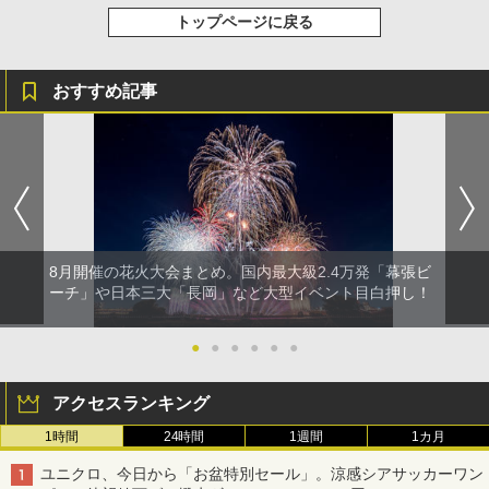
トップページに戻る
おすすめ記事
8月開催の花火大会まとめ。国内最大級2.4万発「幕張ビ
ーチ」や日本三大「長岡」など大型イベント目白押し！
●
●
●
●
●
●
アクセスランキング
1時間
24時間
1週間
1カ月
ユニクロ、今日から「お盆特別セール」。涼感シアサッカーワン