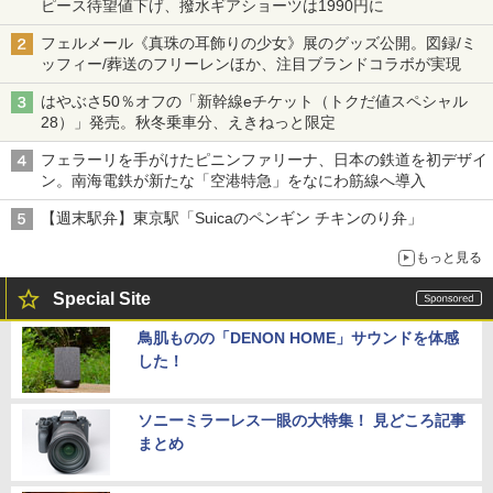
ピース待望値下げ、撥水ギアショーツは1990円に
フェルメール《真珠の耳飾りの少女》展のグッズ公開。図録/ミ
ッフィー/葬送のフリーレンほか、注目ブランドコラボが実現
はやぶさ50％オフの「新幹線eチケット（トクだ値スペシャル
28）」発売。秋冬乗車分、えきねっと限定
フェラーリを手がけたピニンファリーナ、日本の鉄道を初デザイ
ン。南海電鉄が新たな「空港特急」をなにわ筋線へ導入
【週末駅弁】東京駅「Suicaのペンギン チキンのり弁」
もっと見る
Special Site
鳥肌ものの「DENON HOME」サウンドを体感
した！
ソニーミラーレス一眼の大特集！ 見どころ記事
まとめ