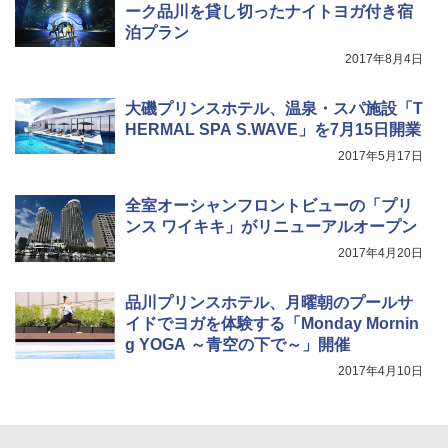
付き ヒグマ・イノシシ対策 自治体・教育機
ーク品川を貸し切ったナイトヨガ付き宿
関の購入実績 登山・キャンプ・アウトドア・
泊プラン
防災用品 長期保存可能 緊急時用 日本国内発
送
2017年8月4日
￥3,680
大磯プリンスホテル、温泉・スパ施設「T
HERMAL SPA S.WAVE」を7月15日開業
2017年5月17日
全室オーシャンフロントビューの「プリ
ンス ワイキキ」がリニューアルオープン
2017年4月20日
品川プリンスホテル、月曜朝のプールサ
イドでヨガを体験する「Monday Mornin
g YOGA ～青空の下で～」開催
2017年4月10日