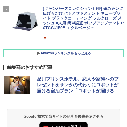
[キャンパーズコレクション 山善] 傘みたいに
広げるだけ パッとサッとテント キューブワ
イド ブラックコーティング フルクローズ メ
ッシュ 4人用 簡単設置 ポップアップテント P
ATCW-150B エクルベージュ
￥-
Amazonランキングをもっと見る
編集部のおすすめ記事
GRANDOOR ステンレス保冷剤 2個セット 2
品川プリンスホテル、恋人や家族へのプ
026リニューアル 急速冷凍 空間倍増 衛生的
レゼントをサンタの代わりにロボットが
コンパクト 保冷力長持ち
届ける宿泊プラン「ロボットが届けるク
リスマス」を12月提供
￥2,980
BUNDOK(バンドック)ソロ ドーム 1 EX BDK
Google 検索で当サイトの記事を優先表示させる
-08EX カーキ ソロキャンプ ポリエステル フ
レーム ドーム型 テント