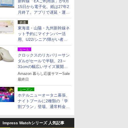
新幹線「EXご利用票」が9月
15日から電子化、紙は27年2
月終了。アプリで遅延・運休
も確認可能に
鉄道
東海道・山陽・九州新幹線ネ
ット予約にマイナンバー活
用、U22/シニア/障がい者割
を9月15日から発売
セール
クロックスのリカバリーサン
ダルがセールで半額。23～
31cmの幅広いサイズ展開、
独自のクッション素材を採用
Amazon 暮らし応援サマーSale
最終日
シーズン
ホテルニューオータニ幕張、
ナイトプールに2種類の「学
割プラン」登場。通常料金の
およそ半額でお得に夜活
Impress Watchシリーズ 人気記事