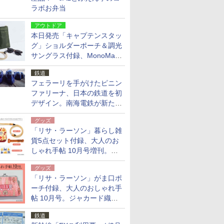
ラボお弁当
アウトドア
本日発売「キャプテンスタッ
グ」ショルダーポーチ＆調光
サングラス付録、MonoMax
9月号増刊
鉄道
フェラーリを手がけたピニン
ファリーナ、日本の鉄道を初
デザイン。南海電鉄が新たな
「空港特急」をなにわ筋線へ
グッズ
導入
「リサ・ラーソン」暮らし雑
貨5点セット付録、大人のお
しゃれ手帖 10月号増刊。
USBケーブルや缶ケースなど
グッズ
「リサ・ラーソン」がま口ポ
ーチ付録、大人のおしゃれ手
帖 10月号。ジャカード織の
北欧猫デザイン
鉄道