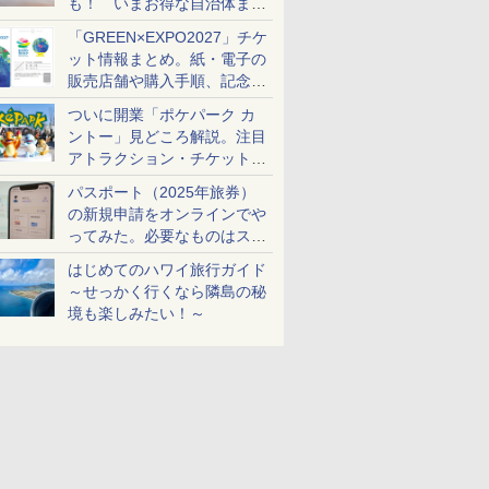
も！ いまお得な自治体まと
め
「GREEN×EXPO2027」チケ
ット情報まとめ。紙・電子の
販売店舗や購入手順、記念チ
ケットも解説
ついに開業「ポケパーク カ
ントー」見どころ解説。注目
アトラクション・チケット手
配・来場前に必要な準備は？
パスポート（2025年旅券）
の新規申請をオンラインでや
ってみた。必要なものはスマ
ホとマイナカードのみ
はじめてのハワイ旅行ガイド
～せっかく行くなら隣島の秘
境も楽しみたい！～