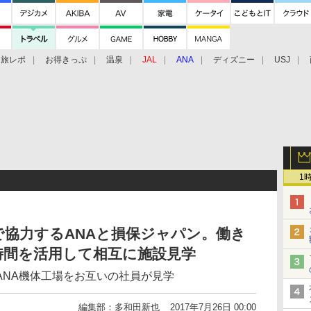
旅レポ
お得きっぷ
温泉
JAL
ANA
ディズニー
USJ
1
協力するANAと損保ジャパン。働き
時間を活用して相互に施設見学
ANA機体工場をお互いの社員が見学
編集部：多和田新也
2017年7月26日 00:00