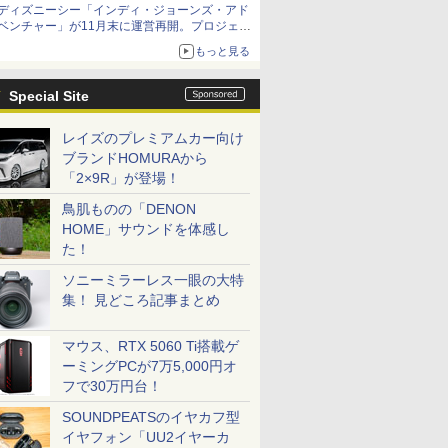
ディズニーシー「インディ・ジョーンズ・アド
ベンチャー」が11月末に運営再開。プロジェク
ションマッピングを追加、DPAは1500円
もっと見る
Special Site
レイズのプレミアムカー向け
ブランドHOMURAから
「2×9R」が登場！
鳥肌ものの「DENON
HOME」サウンドを体感し
た！
ソニーミラーレス一眼の大特
集！ 見どころ記事まとめ
マウス、RTX 5060 Ti搭載ゲ
ーミングPCが7万5,000円オ
フで30万円台！
SOUNDPEATSのイヤカフ型
イヤフォン「UU2イヤーカ