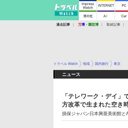
過去記事
万
博
・
園芸博
取材記事
トラベル Watch
地域
国内旅行
東京
ニュース
「テレワーク・デイ」で
方改革で生まれた空き
損保ジャパン日本興亜美術館と