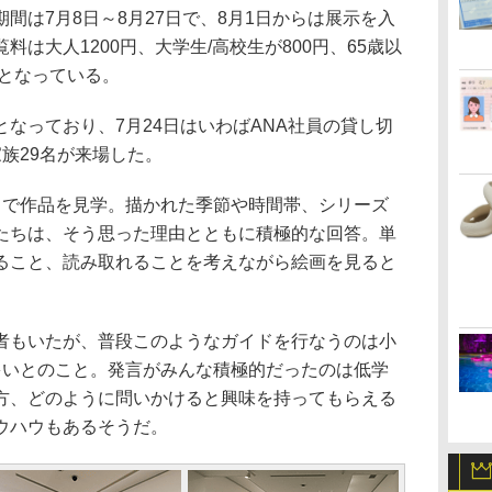
間は7月8日～8月27日で、8月1日からは展示を入
は大人1200円、大学生/高校生が800円、65歳以
料となっている。
なっており、7月24日はいわばANA社員の貸し切
族29名が来場した。
で作品を見学。描かれた季節や時間帯、シリーズ
たちは、そう思った理由とともに積極的な回答。単
ること、読み取れることを考えながら絵画を見ると
もいたが、普段このようなガイドを行なうのは小
多いとのこと。発言がみんな積極的だったのは低学
方、どのように問いかけると興味を持ってもらえる
ウハウもあるそうだ。