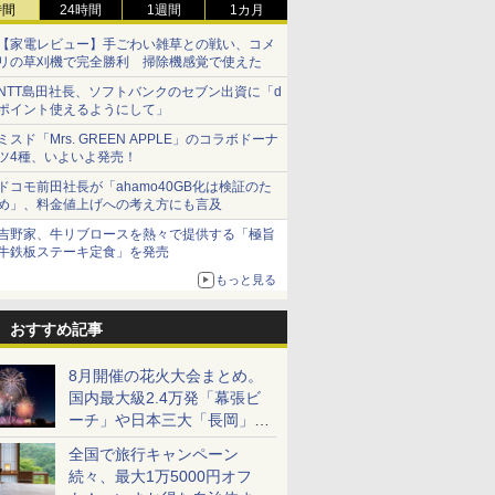
時間
24時間
1週間
1カ月
【家電レビュー】手ごわい雑草との戦い、コメ
リの草刈機で完全勝利 掃除機感覚で使えた
NTT島田社長、ソフトバンクのセブン出資に「d
ポイント使えるようにして」
ミスド「Mrs. GREEN APPLE」のコラボドーナ
ツ4種、いよいよ発売！
ドコモ前田社長が「ahamo40GB化は検証のた
め」、料金値上げへの考え方にも言及
吉野家、牛リブロースを熱々で提供する「極旨
牛鉄板ステーキ定食」を発売
もっと見る
おすすめ記事
8月開催の花火大会まとめ。
国内最大級2.4万発「幕張ビ
ーチ」や日本三大「長岡」な
ど大型イベント目白押し！
全国で旅行キャンペーン
続々、最大1万5000円オフ