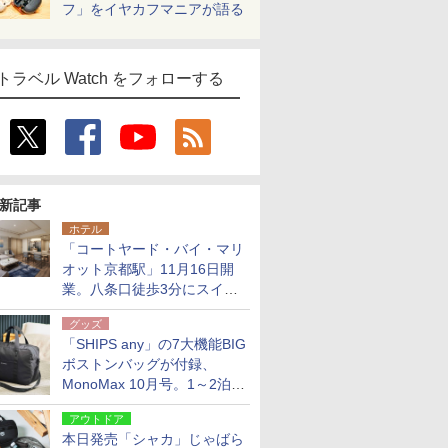
フ」をイヤカフマニアが語る
トラベル Watch をフォローする
新記事
ホテル
「コートヤード・バイ・マリ
オット京都駅」11月16日開
業。八条口徒歩3分にスイー
ト含む全270室、ダイニング
グッズ
も併設
「SHIPS any」の7大機能BIG
ボストンバッグが付録、
MonoMax 10月号。1～2泊の
荷物、キャリーオンも可能
アウトドア
本日発売「シャカ」じゃばら