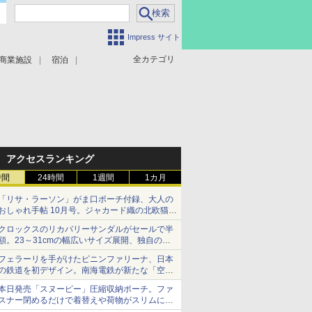
Impress サイト
全カテゴリ
商業施設
宿泊
アクセスランキング
時間
24時間
1週間
1カ月
「リサ・ラーソン」がま口ポーチ付録、大人の
おしゃれ手帖 10月号。ジャカード織の北欧猫デ
ザイン
クロックスのリカバリーサンダルがセールで半
額。23～31cmの幅広いサイズ展開、独自のク
ッション素材を採用
フェラーリを手がけたピニンファリーナ、日本
の鉄道を初デザイン。南海電鉄が新たな「空港
特急」をなにわ筋線へ導入
本日発売「スヌーピー」圧縮収納ポーチ。ファ
スナー閉めるだけで着替えや荷物がスリムにま
とまる