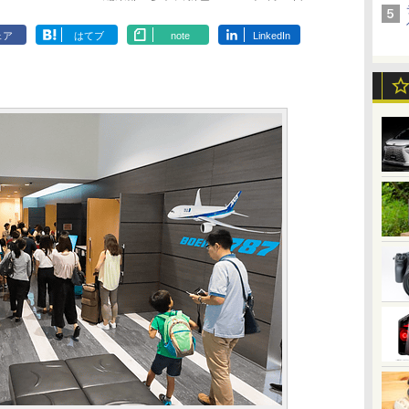
ェア
はてブ
note
LinkedIn