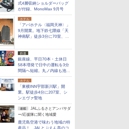
式4層収納ショルダーバッグ
が付録、MonoMax 9月号
ホテル
「アパホテル〈福岡天神〉」
9月開業。地下鉄七隈線「天
神南駅」徒歩3分に70室、エ
リア初の直営店
鉄道
銀座線、平日70本・土休日
58本増発で日中の運転を3分
間隔へ短縮。丸ノ内線も池袋
～中野坂上を4分間隔に
ホテル
「東横INN宇部新川駅」開
業。駅徒歩4分に207室、シ
ンエヴァ聖地
JALふるさとアンバサダ
連載
ー/応援隊に聞く地域愛
鹿児島空港で味わう地域の特
産品！ JALとぶえん亭のコ