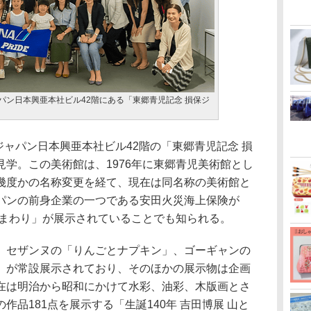
ャパン日本興亜本社ビル42階にある「東郷青児記念 損保ジ
ジャパン日本興亜本社ビル42階の「東郷青児記念 損
学。この美術館は、1976年に東郷青児美術館とし
幾度かの名称変更を経て、現在は同名称の美術館と
パンの前身企業の一つである安田火災海上保険が
ひまわり」が展示されていることでも知られる。
セザンヌの「りんごとナプキン」、ゴーギャンの
」が常設展示されており、そのほかの展示物は企画
在は明治から昭和にかけて水彩、油彩、木版画とさ
品181点を展示する「生誕140年 吉田博展 山と