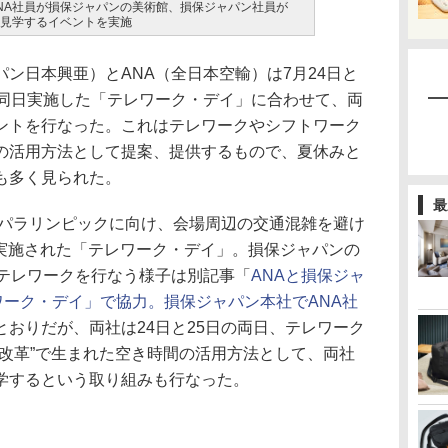
NA社員が損保ジャパンの美術館、損保ジャパン社員が
を見学するイベントを実施
ン日本興亜）とANA（全日本空輸）は7月24日と
て同日実施した「テレワーク・デイ」に合わせて、両
ントを行なった。これはテレワークやシフトワーク
の活用方法として提案、提供するもので、夏休みと
も多く見られた。
最
・パラリンピックに向け、会場周辺の交通混雑を避け
めて実施された「テレワーク・デイ」。損保ジャパンの
がテレワークを行なう様子は別記事「
ANAと損保ジャ
ワーク・デイ」で協力。損保ジャパン本社でANA社
とおりだが、両社は24日と25日の両日、テレワーク
方改革”で生まれた空き時間の活用方法として、両社
学するという取り組みも行なった。