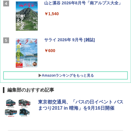
山と溪谷 2026年8月号「南アルプス大全」
￥1,540
サライ 2026年 9月号 [雑誌]
￥600
Amazonランキングをもっと見る
編集部のおすすめ記事
地球の歩き方 スター・ウォーズ
[キャンパーズコレクション 山善] ポップアッ
DEWEL パラソル 大型 ビーチ アウトドアパ
東京都交通局、「バスの日イベント バス
プテント 傘みたいに広げて畳める パッとサ
ラソル ガーデン サイトシート付 折りたたみ
まつり2017 in 晴海」を9月16日開催
ッとサンシェード キューブ フルクローズ メ
防水 UVカット 4段階高さ調整 軽量 収納袋付
￥2,695
ッシュ 簡単設置 ワンタッチテント キャンプ
き
&ハイキング カーキ PATC-150(KH)
￥6,459
￥6,841