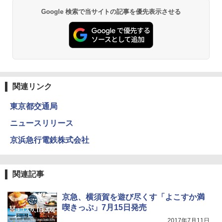
D40 地球の歩き方 チェンマイ タイ北部の魅
Google 検索で当サイトの記事を優先表示させる
力的な町 2026～2027 地球の歩き方D アジア
GRANDOOR ステンレス保冷剤 2個セット 2
ENDLESS BASE 《めざましテレビで紹介》
026リニューアル 急速冷凍 空間倍増 衛生的
テント ワンタッチ RENEW 幅200 2-3人用 43
コンパクト 保冷力長持ち
￥2,079
500002(88859)
￥2,980
￥5,999
A09 地球の歩き方 イタリア 2026～2027 地
球の歩き方A ヨーロッパ
Across やわらか保冷剤 日本製 固まらない 1
関連リンク
PYKES PEAK (パイクスピーク) 着替えテン
1cm ソフト 2個セット (2個セット)
￥2,479
ト プライバシー テント 【中が透けない】 1
東京都交通局
人用 折りたたみ 防災グッズ 災害用トイレ ビ
￥680
ーチ ピクニック ポップアップテント 携帯 簡
ニュースリリース
易 トイレテント (オリーブ)
A26 地球の歩き方 チェコ ポーランド スロヴ
京浜急行電鉄株式会社
ァキア 2026～2027 地球の歩き方A ヨーロッ
￥4,836
熊撃退スプレー 熊よけスプレー 熊スプレー
パ
【日本企業販売】超強力クマ対策スプレー 30
0ml（連続噴射30秒）110ml（連続噴射15
￥2,277
秒）射程5～10m 安全ロック搭載 携帯収納袋
[キャンパーズコレクション 山善] 傘みたいに
関連記事
付き ヒグマ・イノシシ対策 自治体・教育機
広げるだけ パッとサッとテント ブラックコ
関の購入実績 登山・キャンプ・アウトドア・
ーティング フルクローズ メッシュ 3-4人用
防災用品 長期保存可能 緊急時用 日本国内発
簡単設置 ポップアップテント エクルベージ
京急、横須賀を遊び尽くす「よこすか満
04 地球の歩き方 島旅 利尻 礼文 天売島 焼尻
送
ュ(BC仕様) PATC-150B(EB)
島 5訂版
喫きっぷ」7月15日発売
2017年7月11日
￥3,680