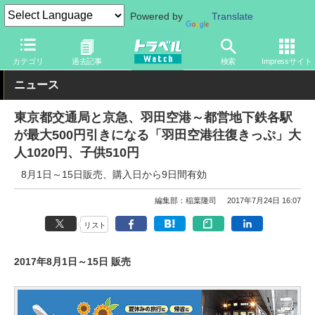
Powered by
Translate
トラベル Watch
地域
国内旅行
東京
カテゴリ
過去記事
検索
Impressサイト
ニュース
東京都交通局と京急、羽田空港～都営地下鉄各駅
が最大500円引きになる「羽田空港往復きっぷ」大
人1020円、子供510円
8月1日～15日販売、購入日から9日間有効
編集部：稲葉隆司
2017年7月24日 16:07
リスト
2017年8月1日～15日 販売