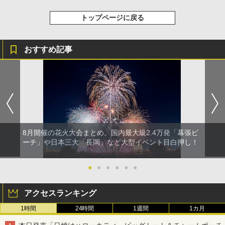
トップページに戻る
おすすめ記事
8月開催の花火大会まとめ。国内最大級2.4万発「幕張ビ
ーチ」や日本三大「長岡」など大型イベント目白押し！
●
●
●
●
●
●
アクセスランキング
1時間
24時間
1週間
1カ月