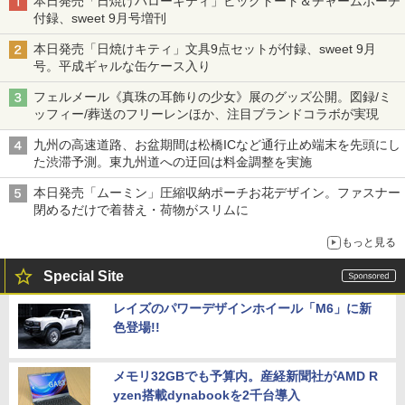
本日発売「日焼けハローキティ」ビッグトート＆チャームポーチ
付録、sweet 9月号増刊
本日発売「日焼けキティ」文具9点セットが付録、sweet 9月
号。平成ギャルな缶ケース入り
フェルメール《真珠の耳飾りの少女》展のグッズ公開。図録/ミ
ッフィー/葬送のフリーレンほか、注目ブランドコラボが実現
九州の高速道路、お盆期間は松橋ICなど通行止め端末を先頭にし
た渋滞予測。東九州道への迂回は料金調整を実施
本日発売「ムーミン」圧縮収納ポーチお花デザイン。ファスナー
閉めるだけで着替え・荷物がスリムに
もっと見る
Special Site
レイズのパワーデザインホイール「M6」に新
色登場!!
メモリ32GBでも予算内。産経新聞社がAMD R
yzen搭載dynabookを2千台導入