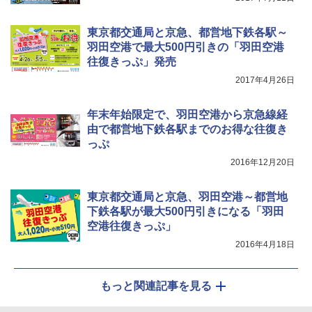
￥9,990
￥1,833
東京都交通局と京急、都営地下鉄各駅～
ポインターライト 強力 小型 緑色/赤色/青紫色
[キャンパーズコレクション 山善] 傘みたいに
羽田空港で最大500円引きの「羽田空港
USB充電式 高精度 超長距離照射 長時間使用
広げるだけ パッとサッとテント キューブワ
往復きっぷ」発売
可能 安全ロック付き 高安全性 金属製耐久 コ
イド ブラックコーティング フルクローズ メ
ンパクト多機能設計 持ち運び便利 アウトド
ッシュ 4人用 簡単設置 ポップアップテント P
2017年4月26日
ア/オフィス/教育現場/展示会用 緑
ATCW-150B エクルベージュ
￥1,180
￥-
年末年始限定で、羽田空港から京急線経
由で都営地下鉄各駅までのお得な往復き
っぷ
2016年12月20日
東京都交通局と京急、羽田空港～都営地
下鉄各駅が最大500円引きになる「羽田
空港往復きっぷ」
2016年4月18日
もっと関連記事を見る