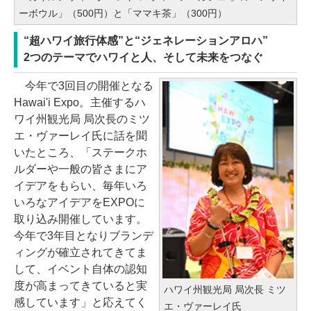
ーボウル」（500円）と「ママキ茶」（300円）
“超ハワイ旅行体感”と“ジェネレーションアロハ”
2つのテーマでハワイと人、そして未来をつなぐ
今年で3回目の開催となる
Hawai'i Expo。主催するハ
ワイ州観光局 局次長のミツ
エ・ヴァーレイ氏に話を聞
いたところ、「ステークホ
ルダーや一般の皆さまにア
イデアをもらい、毎年いろ
いろなアイデアをEXPOに
取り込み開催しています。
今年で3年目となりブランデ
ィングが確立されてきてま
して、イベント自体の認知
度が高まってきていると実
ハワイ州観光局 局次長 ミツ
感しています」と応えてく
エ・ヴァーレイ氏