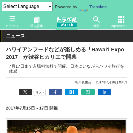
Powered by
Translate
トラベル Watch
地域
海外旅行
ハワイ
カテゴリ
過去記事
検索
Impressサイト
ニュース
ハワイアンフードなどが楽しめる「Hawai'i Expo
2017」が渋谷ヒカリエで開幕
7月17日まで入場料無料で開催。日本にいながらハワイ旅行を
体感
相川真由美
2017年7月16日 08:33
リスト
2017年7月15日～17日 開催