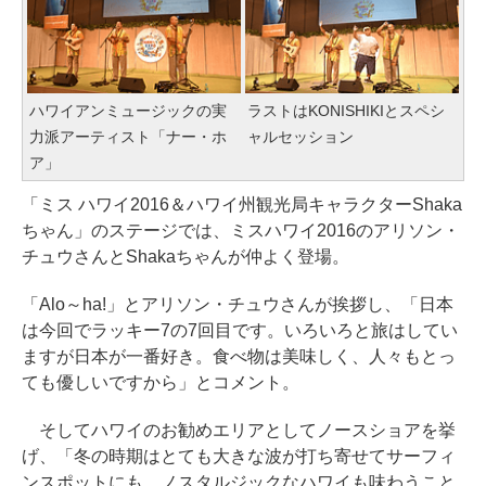
ハワイアンミュージックの実
ラストはKONISHIKIとスペシ
力派アーティスト「ナー・ホ
ャルセッション
ア」
「ミス ハワイ2016＆ハワイ州観光局キャラクターShaka
ちゃん」のステージでは、ミスハワイ2016のアリソン・
チュウさんとShakaちゃんが仲よく登場。
「Alo～ha!」とアリソン・チュウさんが挨拶し、「日本
は今回でラッキー7の7回目です。いろいろと旅はしてい
ますが日本が一番好き。食べ物は美味しく、人々もとっ
ても優しいですから」とコメント。
そしてハワイのお勧めエリアとしてノースショアを挙
げ、「冬の時期はとても大きな波が打ち寄せてサーフィ
ンスポットにも。ノスタルジックなハワイも味わうこと