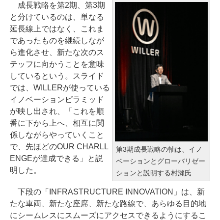
成長戦略を第2期、第3期
と分けているのは、単なる
延長線上ではなく、これま
であったものを継続しなが
ら進化させ、新たな次のス
テッフに向かうことを意味
しているという。スライド
では、WILLERが使っている
イノベーションピラミッド
が映し出され、「これを順
番に下から上へ、相互に関
係しながらやっていくこと
で、先ほどのOUR CHARLL
第3期成長戦略の軸は、イノ
ENGEが達成できる」と説
ベーションとグローバリゼー
明した。
ションと説明する村瀨氏
下段の「INFRASTRUCTURE INNOVATION」は、新
たな車両、新たな座席、新たな路線で、あらゆる目的地
にシームレスにスムーズにアクセスできるようにするこ