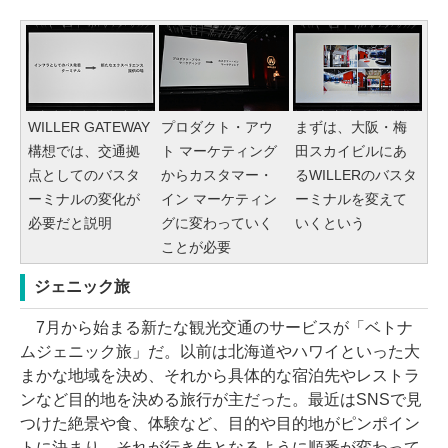
WILLER GATEWAY
プロダクト・アウ
まずは、大阪・梅
構想では、交通拠
ト マーケティング
田スカイビルにあ
点としてのバスタ
からカスタマー・
るWILLERのバスタ
ーミナルの変化が
イン マーケティン
ーミナルを変えて
必要だと説明
グに変わっていく
いくという
ことが必要
ジェニック旅
7月から始まる新たな観光交通のサービスが「ベトナ
ムジェニック旅」だ。以前は北海道やハワイといった大
まかな地域を決め、それから具体的な宿泊先やレストラ
ンなど目的地を決める旅行が主だった。最近はSNSで見
つけた絶景や食、体験など、目的や目的地がピンポイン
トに決まり、それが行き先となるように順番が変わって