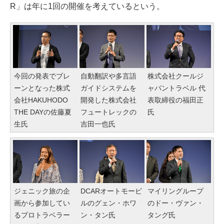
R」は年に1回の開催を考えているという。
今回の発表でブレ
自動翻訳や多言語
株式会社クールジ
ーンとなった株式
ガイドシステムを
ャパントラベル 代
会社HAKUHODO
開発した株式会社
表取締役の福田正
THE DAYの佐藤夏
フュートレックの
氏
生氏
吉田一也氏
ジェニック旅の企
DCARオートモービ
マイリングループ
画から参加してい
ルのグェン・ホワ
のドー・ヴァン・
るプロトラベラー
ン・タン氏
タング氏