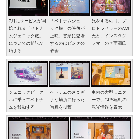
「ベトナムジェニ
旅をするのは、プ
7月にサービスが開
ック旅」の映像が
ロトラベラーのAOI
始される「ベトナ
上映。冒頭に登場
氏と、インスタグ
ムジェニック旅」
するのはピンクの
ラマーの李雨瀟氏
についての解説が
教会
始まる
ジェニックビーグ
ベトナムのさまざ
車内の大型モニタ
ルに乗ってベトナ
まな場所に行った
ーで、GPS連動の
ムを移動する
写真を投稿
観光情報を表示