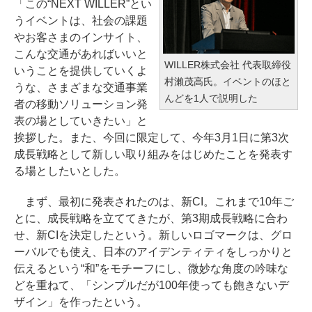
「この“NEXT WILLER”とい
うイベントは、社会の課題
やお客さまのインサイト、
こんな交通があればいいと
WILLER株式会社 代表取締役
いうことを提供していくよ
村瀨茂高氏。イベントのほと
うな、さまざまな交通事業
んどを1人で説明した
者の移動ソリューション発
表の場としていきたい」と
挨拶した。また、今回に限定して、今年3月1日に第3次
成長戦略として新しい取り組みをはじめたことを発表す
る場としたいとした。
まず、最初に発表されたのは、新CI。これまで10年ご
とに、成長戦略を立ててきたが、第3期成長戦略に合わ
せ、新CIを決定したという。新しいロゴマークは、グロ
ーバルでも使え、日本のアイデンティティをしっかりと
伝えるという“和”をモチーフにし、微妙な角度の吟味な
どを重ねて、「シンプルだが100年使っても飽きないデ
ザイン」を作ったという。