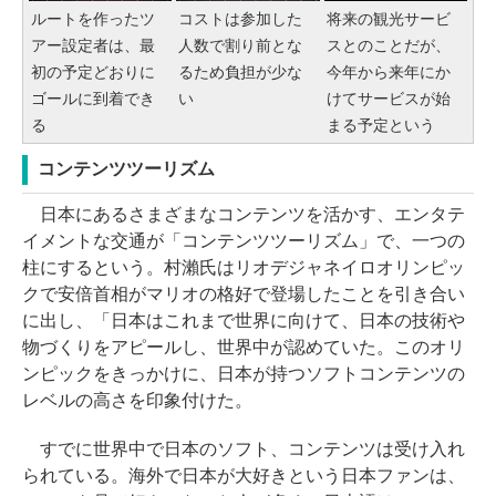
ルートを作ったツ
コストは参加した
将来の観光サービ
アー設定者は、最
人数で割り前とな
スとのことだが、
初の予定どおりに
るため負担が少な
今年から来年にか
ゴールに到着でき
い
けてサービスが始
る
まる予定という
コンテンツツーリズム
日本にあるさまざまなコンテンツを活かす、エンタテ
イメントな交通が「コンテンツツーリズム」で、一つの
柱にするという。村瀨氏はリオデジャネイロオリンピッ
クで安倍首相がマリオの格好で登場したことを引き合い
に出し、「日本はこれまで世界に向けて、日本の技術や
物づくりをアピールし、世界中が認めていた。このオリ
ンピックをきっかけに、日本が持つソフトコンテンツの
レベルの高さを印象付けた。
すでに世界中で日本のソフト、コンテンツは受け入れ
られている。海外で日本が大好きという日本ファンは、