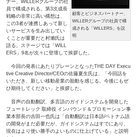
ナー、WILLERグループの社
員で構成される。第3次成長
顧客とビジネスパートナー、
戦略の非常に高い構想は、
WILLERグループの社員で構
この3者が連携しあって新し
成される「WILLERS」を説
いサービスを生み出してい
明
くことが重要だと村瀨氏は
語る。ステージでは「WILL
ERS」9名が次々に登壇して挨拶した。
今回の発表にあたりプレーンとなったTHE DAY Execu
tive Creative Director/CEOの佐藤夏生氏は、「今回話を
いただき、新しい移動産業の胎動を感じる。今後にもぜ
ひ期待してください」と挨拶した。
音声の自動翻訳、多言語のガイドシステムを開発した
フュートレック 取締役 インバウンド＆プロモーション事
業本部長の吉田一也氏は「自動翻訳は日本語/ベトナム語
の開発がまだ必要だが、ガイドシステムはすでにあり、
現在はより使い勝手のよいものに仕上げている」と説明