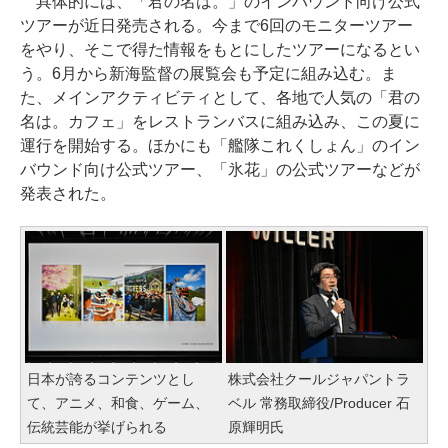
具体的には、「君の名は。」のインバウンド向け公式
ツアーが近日発売される。今まで6回のモニターツアー
をやり、そこで得た情報をもとにしたツアーになるとい
う。6月から新海監督の展覧会も予定に組み込む。ま
た、メインアクティビティとして、各地で人気の「君の
名は。カフェ」をレストランバスに組み込み、この夏に
運行を開始する。ほかにも「艦隊これくしょん」のイン
バウンド向け公式ツアー、「氷花」の公式ツアーなどが
発表された。
日本が誇るコンテンツとし
株式会社クールジャパントラ
て、アニメ、和食、ゲーム、
ベル 常務取締役/Producer 石
伝統芸能が挙げられる
原輝明氏