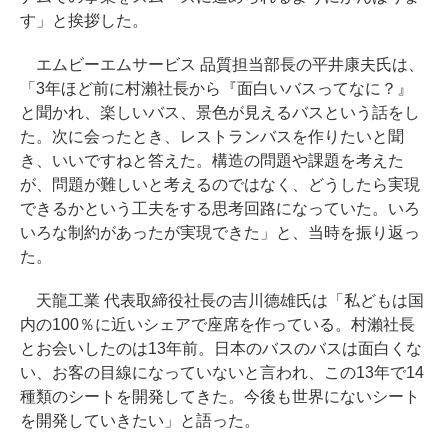
す」と挨拶した。
エムビーエムサービス 品質担当部長の平井康夫氏は、
「3年ほど前に村瀨社長から『面白いバスってなに？』
と聞かれ、楽しいバス、景色が見えるバスという話をし
た。次に会ったとき、レストランバスを作りたいと聞
き、いいですねと答えた。構造の問題や課題を考えた
が、問題が難しいと考えるのではなく、どうしたら実現
できるかという工夫をする思考回路になっていた。いろ
いろな制約があったが実現できた」と、当時を振り返っ
た。
天龍工業 代表取締役社長の吉川德雄氏は「私どもは国
内の100％に近いシェアで座席を作っている。村瀨社長
とお会いしたのは13年前。日本のバスのバスは面白くな
い、お客の目線になっていないと言われ、この13年で14
種類のシートを開発してきた。今後も世界にないシート
を開発していきたい」と語った。