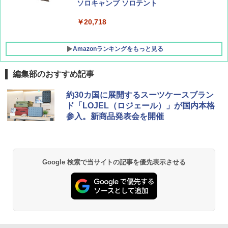
ソロキャンプ ソロテント
￥20,718
Amazonランキングをもっと見る
編集部のおすすめ記事
BUNDOK(バンドック)ソロ ドーム 1 EX BDK
約30カ国に展開するスーツケースブラン
-08EX カーキ ソロキャンプ ポリエステル フ
ド「LOJEL（ロジェール）」が国内本格
レーム テント
参入。新商品発表会を開催
￥14,800
GRANDOOR ステンレス保冷剤 2個セット 2
Google 検索で当サイトの記事を優先表示させる
026リニューアル 急速冷凍 空間倍増 衛生的
コンパクト 保冷力長持ち
￥2,980
DEWEL パラソル 大型 ビーチ アウトドアパ