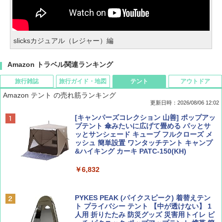
slicksカジュアル（レジャー）編
Amazon トラベル関連ランキング
旅行雑誌
旅行ガイド・地図
テント
アウトドア
Amazon テント の売れ筋ランキング
更新日時：2026/08/06 12:02
ディズニーファン ２０２６年 ９月号 [雑
D40 地球の歩き方 チェンマイ タイ北部の魅
[キャンパーズコレクション 山善] ポップアッ
誌] (ＤＩＳＮＥＹ ＦＡＮ)
力的な町 2026～2027 地球の歩き方D アジア
プテント 傘みたいに広げて畳める パッとサ
ッとサンシェード キューブ フルクローズ メ
ッシュ 簡単設置 ワンタッチテント キャンプ
￥713
￥2,079
&ハイキング カーキ PATC-150(KH)
￥6,832
Coyote No.89 特集 星野道夫 夢見る旅
A09 地球の歩き方 イタリア 2026～2027 地
球の歩き方A ヨーロッパ
PYKES PEAK (パイクスピーク) 着替えテン
￥1,540
ト プライバシー テント 【中が透けない】 1
￥2,479
人用 折りたたみ 防災グッズ 災害用トイレ ビ