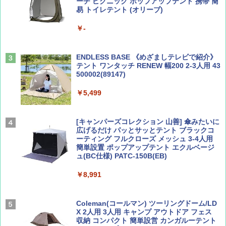
ーチ ピクニック ポップアップテント 携帯 簡
易 トイレテント (オリーブ)
山と溪谷 2026年8月号「南アルプス大全」
A26 地球の歩き方 チェコ ポーランド スロヴ
￥-
ァキア 2026～2027 地球の歩き方A ヨーロッ
パ
￥1,540
￥2,277
ENDLESS BASE 《めざましテレビで紹介》
テント ワンタッチ RENEW 幅200 2-3人用 43
500002(89147)
AIRLINE（エアライン）2026年9月号【特
地球の歩き方 スター・ウォーズ
集】ボーイング110周年を祝して！
￥5,499
￥2,695
￥1,760
[キャンパーズコレクション 山善] 傘みたいに
広げるだけ パッとサッとテント ブラックコ
ーティング フルクローズ メッシュ 3-4人用
簡単設置 ポップアップテント エクルベージ
BE-PAL(ビ-パル) 2026年 9 月号【特別付録:
新しい日本地理 地図・統計・移動から読み
ュ(BC仕様) PATC-150B(EB)
SOTO ミニマル"旅"財布 ランダム2種】
解く (講談社現代新書)
￥8,991
￥1,500
￥1,540
Coleman(コールマン) ツーリングドーム/LD
X 2人用 3人用 キャンプ アウトドア フェス
収納 コンパクト 簡単設営 カンガルーテント