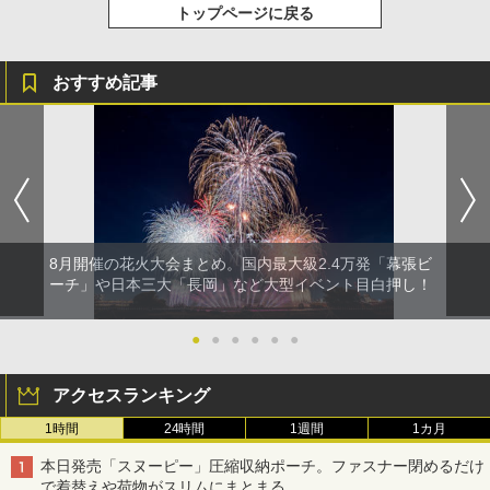
トップページに戻る
おすすめ記事
8月開催の花火大会まとめ。国内最大級2.4万発「幕張ビ
ーチ」や日本三大「長岡」など大型イベント目白押し！
●
●
●
●
●
●
アクセスランキング
1時間
24時間
1週間
1カ月
本日発売「スヌーピー」圧縮収納ポーチ。ファスナー閉めるだけ
で着替えや荷物がスリムにまとまる