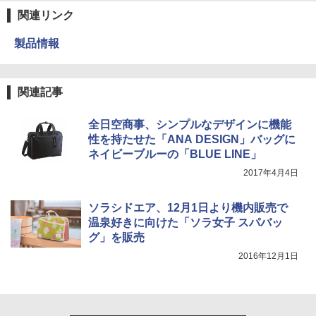
ラソル ガーデン サイトシート付 折りたたみ
防水 UVカット 4段階高さ調整 軽量 収納袋付
関連リンク
き
製品情報
￥6,459
関連記事
ポインターライト 強力 小型 緑色/赤色/青紫色
USB充電式 高精度 超長距離照射 長時間使用
可能 安全ロック付き 高安全性 金属製耐久 コ
全日空商事、シンプルなデザインに機能
ンパクト多機能設計 持ち運び便利 アウトド
性を持たせた「ANA DESIGN」バッグに
ア/オフィス/教育現場/展示会用 緑
ネイビーブルーの「BLUE LINE」
￥1,180
2017年4月4日
電動エアーポンプ SUP用 20PSI 電動ポンプ
ソラシドエア、12月1日より機内販売で
ゴムボート 空気入れ 空気抜き 自動停止 過熱
温泉好きに向けた「ソラ女子 スパバッ
保護 日光可読lcd 7種類ノズル付き
グ」を販売
￥7,299
2016年12月1日