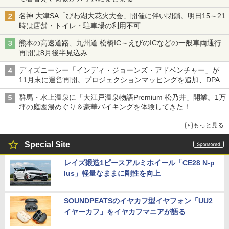
名神 大津SA「びわ湖大花火大会」開催に伴い閉鎖。明日15～21
時は店舗・トイレ・駐車場の利用不可
熊本の高速道路、九州道 松橋IC～えびのICなどの一般車両通行
再開は8月後半見込み
ディズニーシー「インディ・ジョーンズ・アドベンチャー」が
11月末に運営再開。プロジェクションマッピングを追加、DPA
は1500円
群馬・水上温泉に「大江戸温泉物語Premium 松乃井」開業。1万
坪の庭園湯めぐり＆豪華バイキングを体験してきた！
もっと見る
Special Site
レイズ鍛造1ピースアルミホイール「CE28 N-p
lus」軽量なままに剛性を向上
SOUNDPEATSのイヤカフ型イヤフォン「UU2
イヤーカフ」をイヤカフマニアが語る