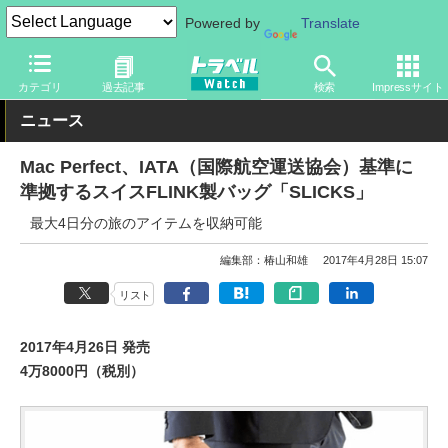
Powered by
Translate
トラベル Watch
旅のアイテム
旅行グッズ
バッグ
カテゴリ
過去記事
検索
Impressサイト
ニュース
Mac Perfect、IATA（国際航空運送協会）基準に
準拠するスイスFLINK製バッグ「SLICKS」
最大4日分の旅のアイテムを収納可能
編集部：椿山和雄
2017年4月28日 15:07
リスト
2017年4月26日 発売
4万8000円（税別）