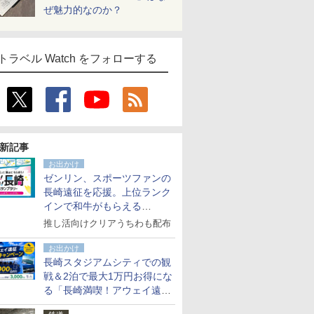
ぜ魅力的なのか？
トラベル Watch をフォローする
新記事
お出かけ
ゼンリン、スポーツファンの
長崎遠征を応援。上位ランク
インで和牛がもらえる
「GO！GO！長崎スタンプラ
推し活向けクリアうちわも配布
リー」
お出かけ
長崎スタジアムシティでの観
戦＆2泊で最大1万円お得にな
る「長崎満喫！アウェイ遠征
応援キャンペーン」