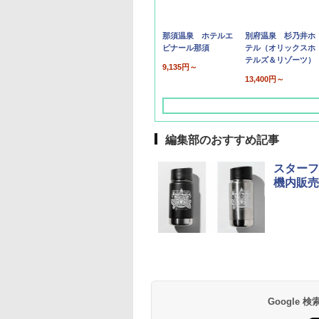
那須温泉 ホテルエ
別府温泉 杉乃井ホ
ピナール那須
テル（オリックスホ
テルズ＆リゾーツ）
9,135円～
13,400円～
編集部のおすすめ記事
スターフ
機内販売
草津温泉 ホテル櫻
品川プリンスホテル
グランドニッコー東
海のサウナ＆スパ
東京ドームホテル
シェラトン・グラン
井
京ベイ 舞浜
オールインクルーシ
デ・トーキョーベ
7,037円～
7,980円～
ブ 島原温泉ホテル
イ・ホテル
14,300円～
6,800円～
南風楼
10,450円～
7,950円～
Google