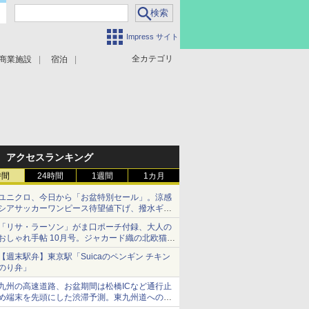
Impress サイト
全カテゴリ
商業施設
宿泊
アクセスランキング
時間
24時間
1週間
1カ月
ユニクロ、今日から「お盆特別セール」。涼感
シアサッカーワンピース待望値下げ、撥水ギア
ショーツは1990円に
「リサ・ラーソン」がま口ポーチ付録、大人の
おしゃれ手帖 10月号。ジャカード織の北欧猫デ
ザイン
【週末駅弁】東京駅「Suicaのペンギン チキン
のり弁」
九州の高速道路、お盆期間は松橋ICなど通行止
め端末を先頭にした渋滞予測。東九州道への迂
回は料金調整を実施