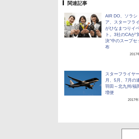
関連記事
AIR DO、ソラ
ア、スターフラ
がひなまつりイ
ト。3社のCAが“
決”中のスープセ
布
201
スターフライヤー
月、5月、7月の
羽田～北九州/福
増便
2017