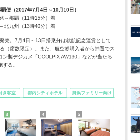
便（2017年7月4日～10月10日）
発～那覇（11時15分）着
～北九州（13時40分）着
り発売。7月4日～13日搭乗分は就航記念運賃として
売する（席数限定）。また、航空券購入者から抽選でス
製デジカメ「COOLPIX AW130」などが当たる
施する。
付き客室
都内シティホテル
舞浜ファミリー向け