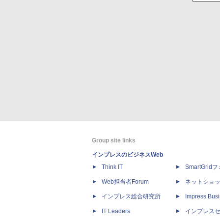
Group site links
インプレスのビジネスWeb
Think IT
SmartGri
Web担当者Forum
ネットショ
インプレス総合研究所
Impress Busi
IT Leaders
インプレス