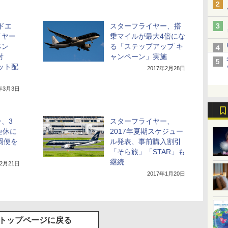
シドエ
スターフライヤー、搭
イヤー
乗マイルが最大4倍にな
ベン
る「ステップアップ キ
対
ャンペーン」実施
ット配
2017年2月28日
7年3月3日
、3
スターフライヤー、
連休に
2017年夏期スケジュー
岡便を
ル発表、事前購入割引
「そら旅」「STAR」も
継続
年2月21日
2017年1月20日
トップページに戻る