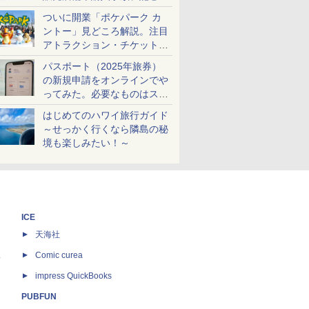
ケットも解説
ついに開業「ポケパーク カ
ントー」見どころ解説。注目
アトラクション・チケット手
配・来場前に必要な準備は？
パスポート（2025年旅券）
の新規申請をオンラインでや
ってみた。必要なものはスマ
ホとマイナカードのみ
はじめてのハワイ旅行ガイド
～せっかく行くなら隣島の秘
境も楽しみたい！～
ICE
天海社
ス
Comic curea
impress QuickBooks
PUBFUN