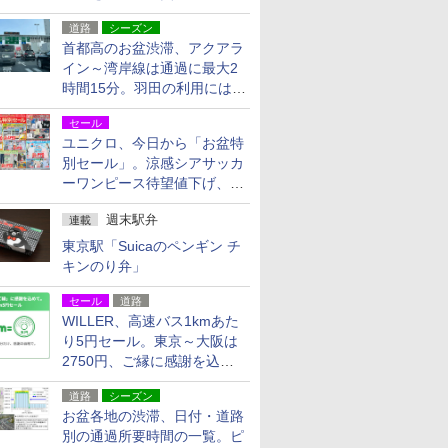
活動・復旧支援
道路
シーズン
首都高のお盆渋滞、アクアラ
イン～湾岸線は通過に最大2
時間15分。羽田の利用には
「空港西出口」の利用検討を
セール
ユニクロ、今日から「お盆特
別セール」。涼感シアサッカ
ーワンピース待望値下げ、撥
水ギアショーツは1990円に
週末駅弁
連載
東京駅「Suicaのペンギン チ
キンのり弁」
セール
道路
WILLER、高速バス1kmあた
り5円セール。東京～大阪は
2750円、ご縁に感謝を込め
た20周年記念キャンペーン
道路
シーズン
お盆各地の渋滞、日付・道路
別の通過所要時間の一覧。ピ