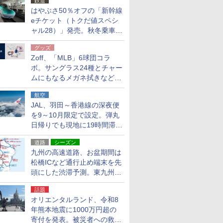
鉄道
はやぶさ50％オフの「新幹線
eチケット（トクだ値スペシ
ャル28）」発売。秋冬乗車
分、えきねっと限定
グッズ
Zoff、「MLB」6球団コラ
ボ。サングラス24種とチャー
ムにもなるメガネ拭きなど雑
貨24種
航空
JAL、羽田～香港線の深夜便
を9～10月限定で設定。弾丸
日帰りでも現地に19時間滞在
できる
道路
シーズン
九州の高速道路、お盆期間は
松橋ICなど通行止め端末を先
頭にした渋滞予測。東九州道
への迂回は料金調整を実施
話題
オリエンタルランド、令和8
年熊本地震に1000万円超の
寄付を発表。被災者への救援