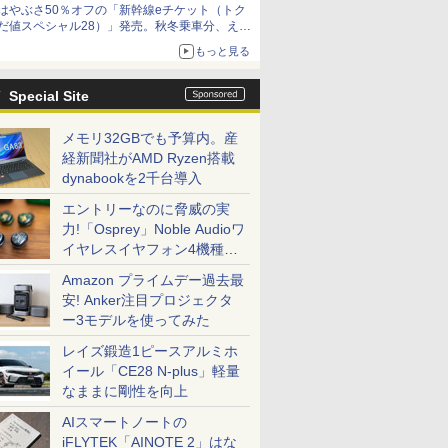
はやぶさ50％オフの「新幹線eチケット（トク
だ値スペシャル28）」発売。秋冬乗車分、えき
ねっと限定
もっと見る
Special Site
メモリ32GBでも予算内。産
経新聞社がAMD Ryzen搭載
dynabookを2千台導入
エントリーなのに脅威の実
力!「Osprey」Noble Audioワ
イヤレスイヤフォン4機種を
一気に聴く
Amazon プライムデー過去最
安! Anker注目プロジェクタ
ー3モデルを使ってみた
レイズ鍛造1ピースアルミホ
イール「CE28 N-plus」軽量
なままに剛性を向上
AIスマートノートの
iFLYTEK「AINOTE 2」はな