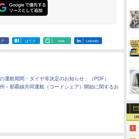
ェア
はてブ
note
LinkedIn
の運航期間・ダイヤ等決定のお知らせ」（PDF）
九州－那覇線共同運航（コードシェア）開始に関するお
1