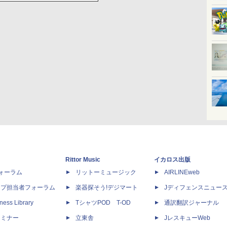
Rittor Music
イカロス出版
dフォーラム
リットーミュージック
AIRLINEweb
ップ担当者フォーラム
楽器探そう!デジマート
Jディフェンスニュー
ness Library
TシャツPOD T-OD
通訳翻訳ジャーナル
セミナー
立東舎
JレスキューWeb