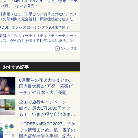
ミスド「Mrs. GREEN APPLE」のコラボドーナ
ツ4種、いよいよ発売！
【家電レビュー】手ごわい雑草との戦い、コメ
リの草刈機で完全勝利 掃除機感覚で使えた
KDDI、楽天へのローミングを9月末で終了
老舗のマウスユーティリティ「チューチューマ
ウス」がAIの力を借りて15年ぶりに復活／64bit
化、Windows 10/11、「Chrome」も走り回
もっと見る
る。復活記念で2026年末まで500円
おすすめ記事
8月開催の花火大会まとめ。
国内最大級2.4万発「幕張ビ
ーチ」や日本三大「長岡」な
ど大型イベント目白押し！
全国で旅行キャンペーン
続々、最大1万5000円オフ
も！ いまお得な自治体まと
め
「GREEN×EXPO2027」チケ
ット情報まとめ。紙・電子の
販売店舗や購入手順、記念チ