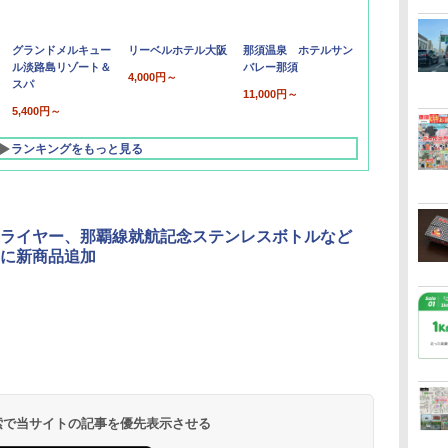
グランドメルキュー
リーベルホテル大阪
那須温泉 ホテルサン
ル淡路島リゾート＆
バレー那須
4,000円～
スパ
11,000円～
5,400円～
ランキングをもっと見る
ライヤー、那覇線就航記念ステンレスボトルなど
に新商品追加
北陸 福井 あわら
品川プリンスホテ
舞浜ビューホテル
箱根湯本温泉 ホテ
ホテルトラスティ東
オリエンタルホテル
下呂温泉 水明館
住友不動産ホテル ヴ
東京ベイ舞浜ホテル
温泉 清風荘（北陸
ル イーストタワー
ｂｙ ＨＵＬＩＣ
ル おかだ
京ベイサイド
東京ベイ
ィラフォンテーヌグラ
ファーストリゾート
8,250円～
最大級の庭園露天風
（旧：東京ベイ舞浜
ンド東京有明
9,958円～
11,200円～
5,450円～
5,200円～
4,290円～
呂の宿 清風荘）
ホテル）
19,541円～
5,758円～
6,070円～
 検索で当サイトの記事を優先表示させる