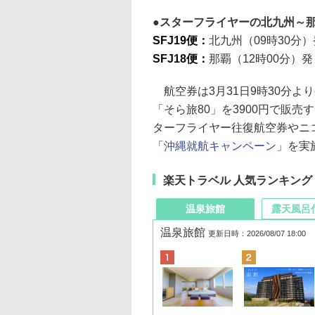
スターフライヤーの北九州～那覇
SFJ19便：
北九州（09時30分）
SFJ18便：
那覇（12時00分）発
航空券は3月31日9時30分よ
「そら旅80」を3900円で販
ターフライヤー往復航空券やニコン
「
沖縄就航キャンペーン
」を実
楽天トラベル 人気ランキング
温泉旅館
露天風呂
温泉旅館
更新日時：2026/08/07 18:00