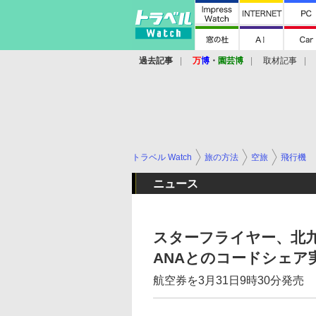
過去記事
万
博
・
園芸博
取材記事
トラベル Watch
旅の方法
空旅
飛行機
ニュース
スターフライヤー、北九
ANAとのコードシェア
航空券を3月31日9時30分発売