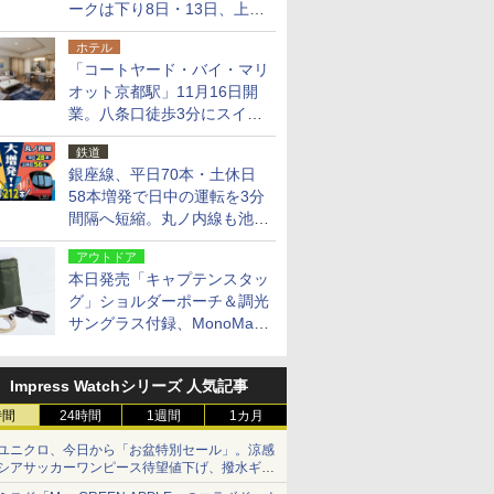
ークは下り8日・13日、上り
14日・15日
ホテル
「コートヤード・バイ・マリ
オット京都駅」11月16日開
業。八条口徒歩3分にスイー
ト含む全270室、ダイニング
鉄道
も併設
銀座線、平日70本・土休日
58本増発で日中の運転を3分
間隔へ短縮。丸ノ内線も池袋
～中野坂上を4分間隔に
アウトドア
本日発売「キャプテンスタッ
グ」ショルダーポーチ＆調光
サングラス付録、MonoMax
9月号増刊
Impress Watchシリーズ 人気記事
時間
24時間
1週間
1カ月
ユニクロ、今日から「お盆特別セール」。涼感
シアサッカーワンピース待望値下げ、撥水ギア
ショーツは1990円に