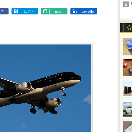
ェア
はてブ
note
LinkedIn