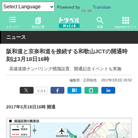
Powered by
Translate
トラベル Watch
地域
国内旅行
近畿
カテゴリ
過去記事
検索
Impressサイト
ニュース
阪和道と京奈和道を接続する和歌山JCTの開通時
刻は3月18日16時
高速道路ナンバリング標識設置、開通記念イベントも実施
編集部：正田拓也
2017年3月2日 20:52
リスト
2017年3月18日16時 開通