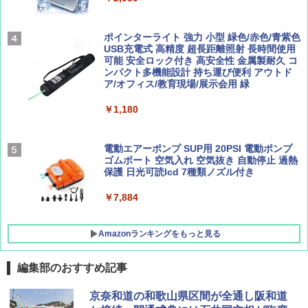
￥2,277
[キャンパーズコレクション 山善] 傘みたいに
広げるだけ パッとサッとテント ブラックコ
ーティング フルクローズ メッシュ 3-4人用
ポインターライト 強力 小型 緑色/赤色/青紫色
簡単設置 ポップアップテント エクルベージ
USB充電式 高精度 超長距離照射 長時間使用
AIRLINE（エアライン）2026年9月号【特
新しい日本地理 地図・統計・移動から読み
ュ(BC仕様) PATC-150B(EB)
可能 安全ロック付き 高安全性 金属製耐久 コ
集】ボーイング110周年を祝して！
解く (講談社現代新書)
ンパクト多機能設計 持ち運び便利 アウトド
ア/オフィス/教育現場/展示会用 緑
￥9,990
￥1,760
￥1,540
￥1,180
[キャンパーズコレクション 山善] 傘みたいに
広げるだけ パッとサッとテント キューブワ
イド ブラックコーティング フルクローズ メ
電動エアーポンプ SUP用 20PSI 電動ポンプ
ッシュ 4人用 簡単設置 ポップアップテント P
ゴムボート 空気入れ 空気抜き 自動停止 過熱
ATCW-150B エクルベージュ
保護 日光可読lcd 7種類ノズル付き
￥-
￥7,884
Amazonランキングをもっと見る
編集部のおすすめ記事
京奈和道の和歌山県区間が全通し阪和道