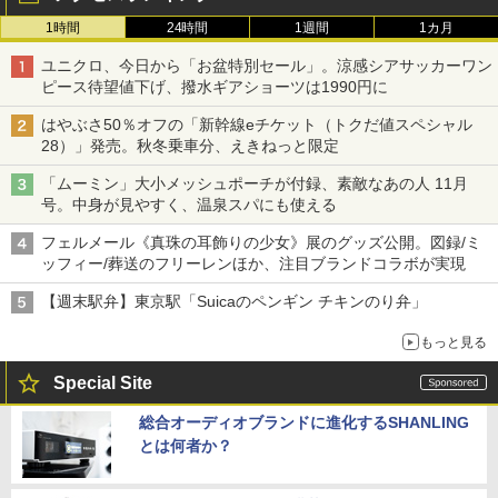
1時間
24時間
1週間
1カ月
ユニクロ、今日から「お盆特別セール」。涼感シアサッカーワン
ピース待望値下げ、撥水ギアショーツは1990円に
はやぶさ50％オフの「新幹線eチケット（トクだ値スペシャル
28）」発売。秋冬乗車分、えきねっと限定
「ムーミン」大小メッシュポーチが付録、素敵なあの人 11月
号。中身が見やすく、温泉スパにも使える
フェルメール《真珠の耳飾りの少女》展のグッズ公開。図録/ミ
ッフィー/葬送のフリーレンほか、注目ブランドコラボが実現
【週末駅弁】東京駅「Suicaのペンギン チキンのり弁」
もっと見る
Special Site
総合オーディオブランドに進化するSHANLING
とは何者か？