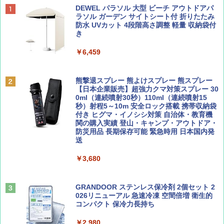
BE-PAL(ビ-パル) 2026年 9 月号【特別付録:
D40 地球の歩き方 チェンマイ タイ北部の魅
[キャンパーズコレクション 山善] ポップアッ
DEWEL パラソル 大型 ビーチ アウトドアパ
SOTO ミニマル"旅"財布 ランダム2種】
力的な町 2026～2027 地球の歩き方D アジア
プテント 傘みたいに広げて畳める パッとサ
ラソル ガーデン サイトシート付 折りたたみ
ッとサンシェード キューブ フルクローズ メ
防水 UVカット 4段階高さ調整 軽量 収納袋付
ッシュ 簡単設置 ワンタッチテント キャンプ
き
￥1,500
￥2,079
&ハイキング カーキ PATC-150(KH)
￥6,459
￥6,830
ディズニーファン ２０２６年 ９月号 [雑
地球の歩き方 スター・ウォーズ
誌] (ＤＩＳＮＥＹ ＦＡＮ)
熊撃退スプレー 熊よけスプレー 熊スプレー
PYKES PEAK (パイクスピーク) 着替えテン
【日本企業販売】超強力クマ対策スプレー 30
￥2,695
ト プライバシー テント 【中が透けない】 1
0ml（連続噴射30秒）110ml（連続噴射15
￥713
人用 折りたたみ 防災グッズ 災害用トイレ ビ
秒）射程5～10m 安全ロック搭載 携帯収納袋
ーチ ピクニック ポップアップテント 携帯 簡
付き ヒグマ・イノシシ対策 自治体・教育機
易 トイレテント (ブラック)
関の購入実績 登山・キャンプ・アウトドア・
防災用品 長期保存可能 緊急時用 日本国内発
山と溪谷 2026年8月号「南アルプス大全」
A09 地球の歩き方 イタリア 2026～2027 地
送
￥4,980
球の歩き方A ヨーロッパ
￥1,540
￥3,680
￥2,479
ENDLESS BASE 《めざましテレビで紹介》
テント ワンタッチ RENEW 幅200 2-3人用 43
500002(89232)
GRANDOOR ステンレス保冷剤 2個セット 2
026リニューアル 急速冷凍 空間倍増 衛生的
Coyote No.89 特集 星野道夫 夢見る旅
A26 地球の歩き方 チェコ ポーランド スロヴ
コンパクト 保冷力長持ち
ァキア 2026～2027 地球の歩き方A ヨーロッ
￥5,999
パ
￥1,540
￥2,980