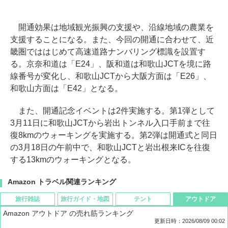
開通効果は地域観光振興の支援や、沿線地域の農業を
支援することになる。また、今回の開通に合わせて、近
畿圏でははじめて高速道路ナンバリング標識を設置す
る。京奈和道は「E24」、阪和道は和歌山JCTを境に路
線番号が変化し、和歌山JCTから大阪方面は「E26」、
和歌山方面は「E42」となる。
また、開通記念イベントは2件実施する。第1弾として
3月11日に和歌山JCTから岩出トンネル入口手前まで往
復8kmのウォーキングを実施する。第2弾は開通式と同日
の3月18日の午前中で、和歌山JCTと岩出根来ICを往復
する13kmのウォーキングとなる。
Amazon トラベル関連ランキング
旅行雑誌
旅行ガイド・地図
テント
アウトドア
Amazon アウトドア の売れ筋ランキング
更新日時：2026/08/09 00:02