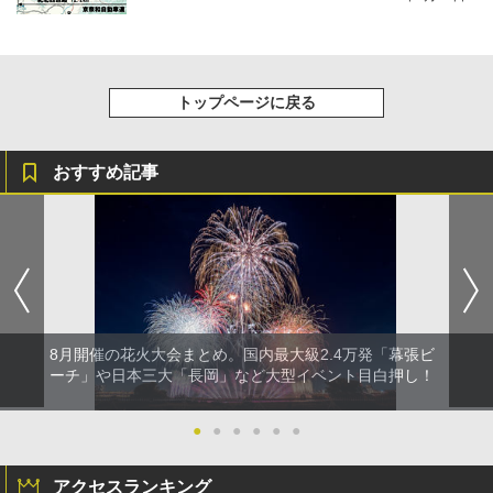
トップページに戻る
おすすめ記事
8月開催の花火大会まとめ。国内最大級2.4万発「幕張ビ
ーチ」や日本三大「長岡」など大型イベント目白押し！
●
●
●
●
●
●
アクセスランキング