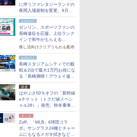
に伴うファンタジーランドの
夜間入場規制を変更。9月か
ら18時50分～20時ごろに
お出かけ
ゼンリン、スポーツファンの
長崎遠征を応援。上位ランク
インで和牛がもらえる
「GO！GO！長崎スタンプラ
推し活向けクリアうちわも配布
リー」
お出かけ
長崎スタジアムシティでの観
戦＆2泊で最大1万円お得にな
る「長崎満喫！アウェイ遠征
応援キャンペーン」
鉄道
はやぶさ50％オフの「新幹線
eチケット（トクだ値スペシ
ャル28）」発売。秋冬乗車
分、えきねっと限定
グッズ
Zoff、「MLB」6球団コラ
ボ。サングラス24種とチャー
ムにもなるメガネ拭きなど雑