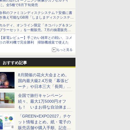
東映の歴代オープニング映像がカプセルトイ
に。全5種で8月下旬発売
令和のファミコンディスクシステム？安価に書
き換え可能なGB用「しましまディスクシステ
ム」
カルディ、オンライン限定「ネコバッグ＆タン
ブラーセット」を一般販売。7月の抽選販売の
当選無効分
【家電レビュー】手ごわい雑草との戦い、コメ
リの草刈機で完全勝利 掃除機感覚で使えた
もっと見る
おすすめ記事
8月開催の花火大会まとめ。
国内最大級2.4万発「幕張ビ
ーチ」や日本三大「長岡」な
ど大型イベント目白押し！
全国で旅行キャンペーン
続々、最大1万5000円オフ
も！ いまお得な自治体まと
め
「GREEN×EXPO2027」チケ
ット情報まとめ。紙・電子の
販売店舗や購入手順、記念チ