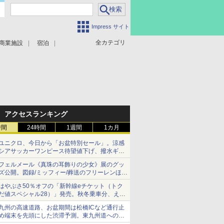
Impress サイト
全カテゴリ
商業施設
宿泊
アクセスランキング
時間
24時間
1週間
1カ月
ユニクロ、今日から「お盆特別セール」。涼感
シアサッカーワンピース待望値下げ、撥水ギア
ショーツは1990円に
フェルメール《真珠の耳飾りの少女》展のグッ
ズ公開。図録/ミッフィー/葬送のフリーレンほ
か、注目ブランドコラボが実現
はやぶさ50％オフの「新幹線eチケット（トク
だ値スペシャル28）」発売。秋冬乗車分、えき
ねっと限定
九州の高速道路、お盆期間は松橋ICなど通行止
め端末を先頭にした渋滞予測。東九州道への迂
回は料金調整を実施