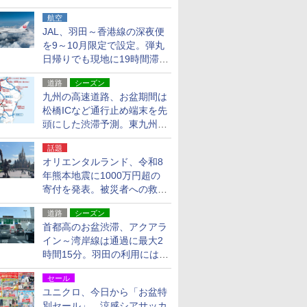
貨24種
航空
JAL、羽田～香港線の深夜便
を9～10月限定で設定。弾丸
日帰りでも現地に19時間滞在
できる
道路
シーズン
九州の高速道路、お盆期間は
松橋ICなど通行止め端末を先
頭にした渋滞予測。東九州道
への迂回は料金調整を実施
話題
オリエンタルランド、令和8
年熊本地震に1000万円超の
寄付を発表。被災者への救援
活動・復旧支援
道路
シーズン
首都高のお盆渋滞、アクアラ
イン～湾岸線は通過に最大2
時間15分。羽田の利用には
「空港西出口」の利用検討を
セール
ユニクロ、今日から「お盆特
別セール」。涼感シアサッカ