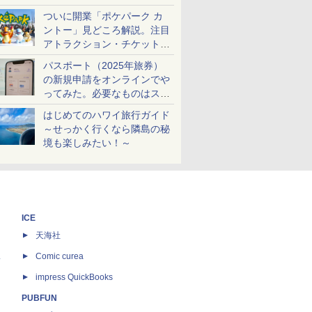
ケットも解説
ついに開業「ポケパーク カ
ントー」見どころ解説。注目
アトラクション・チケット手
配・来場前に必要な準備は？
パスポート（2025年旅券）
の新規申請をオンラインでや
ってみた。必要なものはスマ
ホとマイナカードのみ
はじめてのハワイ旅行ガイド
～せっかく行くなら隣島の秘
境も楽しみたい！～
ICE
天海社
ス
Comic curea
impress QuickBooks
PUBFUN