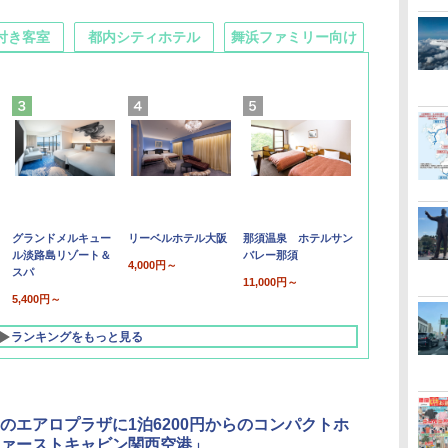
付き客室
都内シティホテル
舞浜ファミリー向け
グランドメルキュー
リーベルホテル大阪
那須温泉 ホテルサン
ル淡路島リゾート＆
バレー那須
4,000円～
スパ
11,000円～
5,400円～
ランキングをもっと見る
のエアロプラザに1泊6200円からのコンパクトホ
ァーストキャビン関西空港」