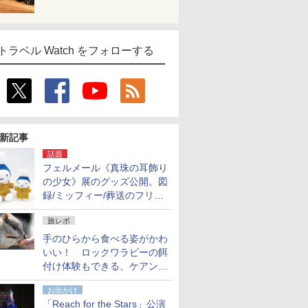
トラベル Watch をフォローする
新記事
話題
フェルメール《真珠の耳飾り
の少女》展のグッズ公開。図
録/ミッフィー/葬送のフリー
レンほか、注目ブランドコラ
旅レポ
ボが実現
手のひらから食べる姿がかわ
いい！ ロックワラビーの餌
付け体験もできる、ケアンズ
でアサートン高原の日本語ガ
お出かけ
イド付きツアーに参加してみ
「Reach for the Stars」公演
た