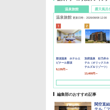
温泉旅館
露天風呂
温泉旅館
更新日時：2026/08/08 12:00
那須温泉 ホテルエ
別府温泉 杉乃井ホ
ピナール那須
テル（オリックスホ
テルズ＆リゾーツ）
9,135円～
13,400円～
編集部のおすすめ記事
関空直結
テル「フ