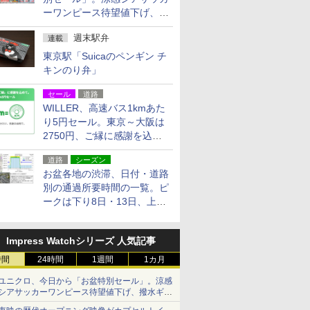
ーワンピース待望値下げ、撥
水ギアショーツは1990円に
週末駅弁
連載
東京駅「Suicaのペンギン チ
キンのり弁」
セール
道路
WILLER、高速バス1kmあた
り5円セール。東京～大阪は
2750円、ご縁に感謝を込め
た20周年記念キャンペーン
道路
シーズン
お盆各地の渋滞、日付・道路
別の通過所要時間の一覧。ピ
ークは下り8日・13日、上り
14日・15日
Impress Watchシリーズ 人気記事
時間
24時間
1週間
1カ月
ユニクロ、今日から「お盆特別セール」。涼感
シアサッカーワンピース待望値下げ、撥水ギア
ショーツは1990円に