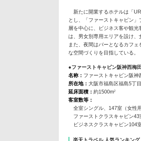
新たに開業するホテルは「URB
とし、「ファーストキャビン」
層を中心に、ビジネス客や観光
は、男女別専用エリアを設け、
また、夜間はバーとなるカフェ
な空間づくりを目指している。
ファーストキャビン阪神西梅
名称：
ファーストキャビン阪神
所在地：
大阪市福島区福島5丁目4
延床面積：
約1500m
2
客室数等：
全室シングル、147室（女性用
ファーストクラスキャビン43室（幅
ビジネスクラスキャビン104室（幅
楽天トラベル 人気ランキング