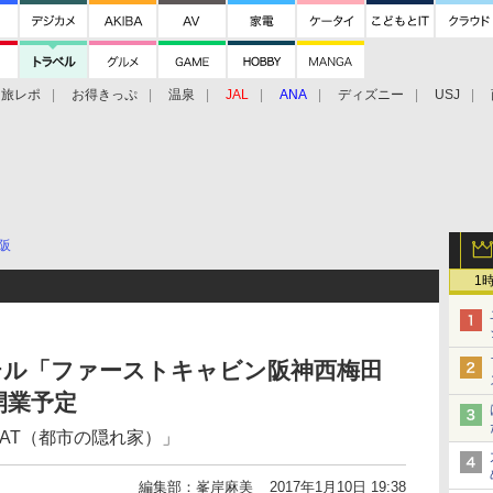
旅レポ
お得きっぷ
温泉
JAL
ANA
ディズニー
USJ
阪
1
テル「ファーストキャビン阪神西梅田
開業予定
EAT（都市の隠れ家）」
編集部：峯岸麻美
2017年1月10日 19:38