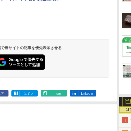
北陸 福井 あわら
品川プリンスホテ
舞浜ビューホテル
箱根湯本温泉 ホテ
ホテルトラスティ東
オリエンタルホテル
下呂温泉 水明館
住友不動産ホテル ヴ
東京ベイ舞浜ホテル
温泉 清風荘（北陸
ル イーストタワー
ｂｙ ＨＵＬＩＣ
ル おかだ
京ベイサイド
東京ベイ
ィラフォンテーヌグラ
ファーストリゾート
8,250円～
最大級の庭園露天風
（旧：東京ベイ舞浜
ンド東京有明
9,958円～
11,200円～
5,450円～
5,200円～
4,290円～
呂の宿 清風荘）
ホテル）
19,541円～
5,758円～
6,070円～
 検索で当サイトの記事を優先表示させる
ェア
はてブ
note
LinkedIn
1