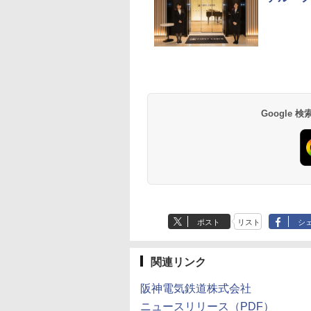
草津温泉 ホテル櫻
品川プリンスホテル
グランドニッコー東
海のサウナ＆スパ
東京ドームホテル
シェラトン・グラン
井
京ベイ 舞浜
オールインクルーシ
デ・トーキョーベ
7,037円～
7,980円～
ブ 島原温泉ホテル
イ・ホテル
14,300円～
6,800円～
南風楼
10,450円～
7,950円～
Google
ポスト
リスト
シ
関連リンク
阪神電気鉄道株式会社
ニュースリリース（PDF）