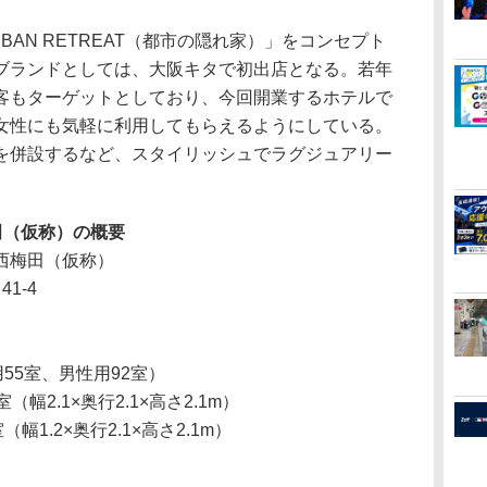
AN RETREAT（都市の隠れ家）」をコンセプト
ブランドとしては、大阪キタで初出店となる。若年
客もターゲットとしており、今回開業するホテルで
女性にも気軽に利用してもらえるようにしている。
を併設するなど、スタイリッシュでラグジュアリー
田（仮称）の概要
西梅田（仮称）
1-4
55室、男性用92室）
2.1×奥行2.1×高さ2.1m）
1.2×奥行2.1×高さ2.1m）