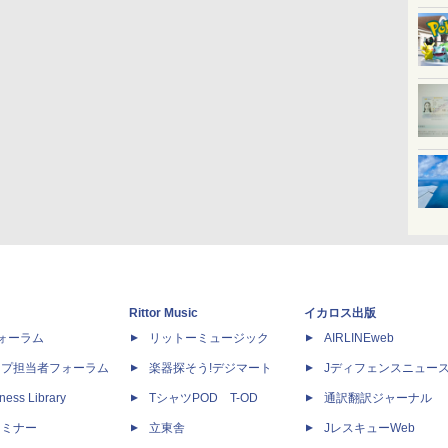
Rittor Music
イカロス出版
dフォーラム
リットーミュージック
AIRLINEweb
ップ担当者フォーラム
楽器探そう!デジマート
Jディフェンスニュー
ness Library
TシャツPOD T-OD
通訳翻訳ジャーナル
セミナー
立東舎
JレスキューWeb