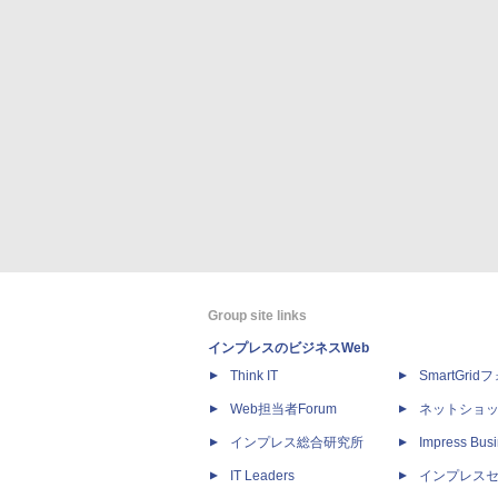
Group site links
インプレスのビジネスWeb
Think IT
SmartGri
Web担当者Forum
ネットショ
インプレス総合研究所
Impress Busi
IT Leaders
インプレス