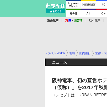
過去記事
万
博
・
園芸博
取材記事
トラベル Watch
地域
国内旅行
京都・大
ニュース
阪神電車、初の直営ホ
（仮称）」を2017年秋
コンセプトは「URBAN RETR