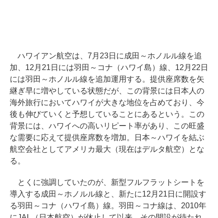
ハワイアン航空は、7月23日に成田～ホノルル線を追
加、12月21日には羽田～コナ（ハワイ島）線、12月22日
には羽田～ホノルル線を追加運用する。提供座席数を矢
継ぎ早に増やしている状態だが、この背景には日本人の
海外旅行においてハワイが大きな地位を占めており、今
後も伸びていくと予想していることにあるという。この
背景には、ハワイへの高いリピート率があり、この旺盛
な需要に応えて提供座席数を増加。日本～ハワイを結ぶ
航空会社としてアメリカ最大（現在はデルタ航空）とな
る。
とくに強調していたのが、新型フルフラットシートを
導入する成田～ホノルル線と、新たに12月21日に開設す
る羽田～コナ（ハワイ島）線。羽田～コナ線は、2010年
にJAL（日本航空）が休止して以来、その開設が待たれ