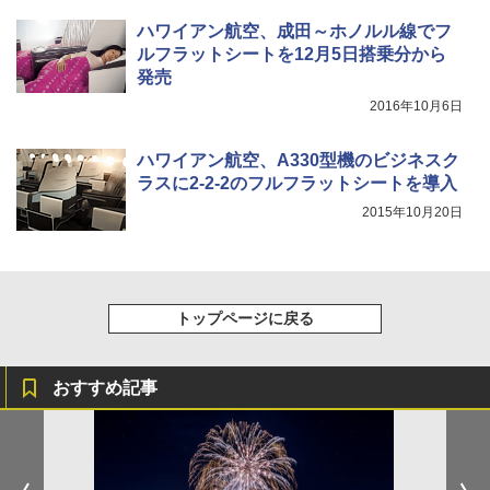
0ml（連続噴射30秒）110ml（連続噴射15
ハワイアン航空、成田～ホノルル線でフ
秒）射程5～10m 安全ロック搭載 携帯収納袋
ルフラットシートを12月5日搭乗分から
付き ヒグマ・イノシシ対策 自治体・教育機
関の購入実績 登山・キャンプ・アウトドア・
発売
防災用品 長期保存可能 緊急時用 日本国内発
2016年10月6日
送
￥3,680
ハワイアン航空、A330型機のビジネスク
ラスに2-2-2のフルフラットシートを導入
2015年10月20日
着替えテント トイレテント 透けない【換気
通気窓付き】収納袋付き UVカット 防水 防災
コンパクト iimono117 (ブルー)
￥3,080
トップページに戻る
おすすめ記事