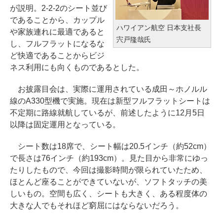
が説明。2-2-2のシート並び
であることから、カップル
ハワイアン航空 日本支社長
や家族連れに最適であると
宍戸隆哉氏
し、フルフラットになるな
ど快適であることからビジ
ネス利用にも向くものであるとした。
お披露目会は、実際に運用されている成田～ホノルル
線のA330型機で実施。現在は新型フルフラットシートは
不定期に路線就航しているが、前述したように12月5日
以降は固定運用となっている。
シート数は18席で、シート幅は20.5インチ（約52cm）
で長さは76インチ（約193cm）。見た目から非常にゆっ
たりしたもので、今回は撮影時間が限られていたため、
ほとんど座ることができていないが、ソフトタッチの美
しいもの。空間も広く、シートも大きく、ある程度体の
大きな人でもそれほど窮屈にはならないだろう。