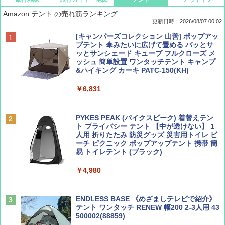
Amazon テント の売れ筋ランキング
更新日時：2026/08/07 00:02
ディズニーファン ２０２６年 ９月号 [雑
D40 地球の歩き方 チェンマイ タイ北部の魅
[キャンパーズコレクション 山善] ポップアッ
誌] (ＤＩＳＮＥＹ ＦＡＮ)
力的な町 2026～2027 地球の歩き方D アジア
プテント 傘みたいに広げて畳める パッとサ
ッとサンシェード キューブ フルクローズ メ
ッシュ 簡単設置 ワンタッチテント キャンプ
￥713
￥2,079
&ハイキング カーキ PATC-150(KH)
￥6,831
BE-PAL(ビ-パル) 2026年 9 月号【特別付録:
A09 地球の歩き方 イタリア 2026～2027 地
SOTO ミニマル"旅"財布 ランダム2種】
球の歩き方A ヨーロッパ
PYKES PEAK (パイクスピーク) 着替えテン
ト プライバシー テント 【中が透けない】 1
￥1,500
￥2,479
人用 折りたたみ 防災グッズ 災害用トイレ ビ
ーチ ピクニック ポップアップテント 携帯 簡
易 トイレテント (ブラック)
山と溪谷 2026年8月号「南アルプス大全」
地球の歩き方 スター・ウォーズ
￥4,980
￥1,540
￥2,695
ENDLESS BASE 《めざましテレビで紹介》
テント ワンタッチ RENEW 幅200 2-3人用 43
500002(88859)