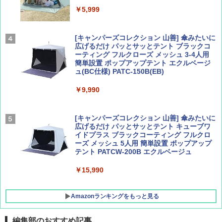
Coyote No.89 特集 星野道夫 夢見る旅
A26 地球の歩き方 チェコ ポーランド スロヴ
ァキア 2026～2027 地球の歩き方A ヨーロッ
￥5,999
パ
￥1,540
￥2,277
[キャンパーズコレクション 山善] 傘みたいに
広げるだけ パッとサッとテント ブラックコ
ーティング フルクローズ メッシュ 3-4人用
簡単設置 ポップアップテント エクルベージ
AIRLINE（エアライン）2026年9月号【特
新しい日本地理 地図・統計・移動から読み
ュ(BC仕様) PATC-150B(EB)
集】ボーイング110周年を祝して！
解く (講談社現代新書)
￥9,990
￥1,760
￥1,540
[キャンパーズコレクション 山善] 傘みたいに
広げるだけ パッとサッとテント キューブワ
イドプラス ブラックコーティング フルクロ
ーズ メッシュ 5人用 簡単設置 ポップアップ
テント PATCW-200B エクルベージュ
￥15,990
Amazonランキングをもっと見る
編集部のおすすめ記事