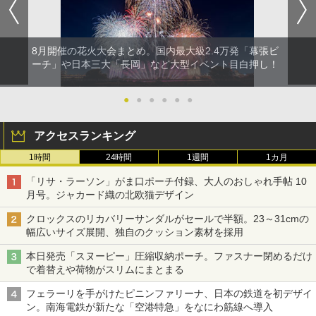
8月開催の花火大会まとめ。国内最大級2.4万発「幕張ビ
ーチ」や日本三大「長岡」など大型イベント目白押し！
●
●
●
●
●
●
アクセスランキング
1時間
24時間
1週間
1カ月
「リサ・ラーソン」がま口ポーチ付録、大人のおしゃれ手帖 10
月号。ジャカード織の北欧猫デザイン
クロックスのリカバリーサンダルがセールで半額。23～31cmの
幅広いサイズ展開、独自のクッション素材を採用
本日発売「スヌーピー」圧縮収納ポーチ。ファスナー閉めるだけ
で着替えや荷物がスリムにまとまる
フェラーリを手がけたピニンファリーナ、日本の鉄道を初デザイ
ン。南海電鉄が新たな「空港特急」をなにわ筋線へ導入