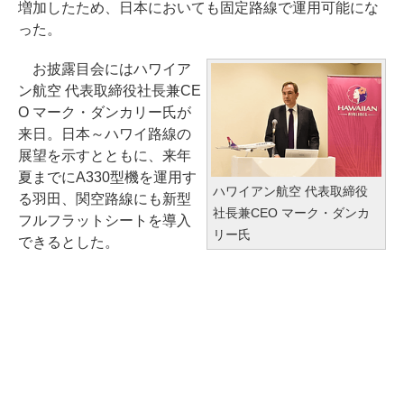
増加したため、日本においても固定路線で運用可能にな
った。
お披露目会にはハワイア
ン航空 代表取締役社長兼CE
O マーク・ダンカリー氏が
来日。日本～ハワイ路線の
展望を示すとともに、来年
夏までにA330型機を運用す
ハワイアン航空 代表取締役
る羽田、関空路線にも新型
社長兼CEO マーク・ダンカ
フルフラットシートを導入
リー氏
できるとした。