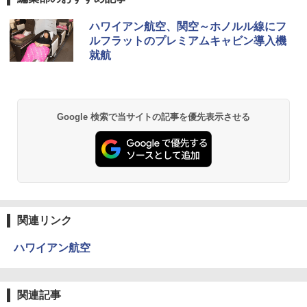
BUNDOK(バンドック)ソロ ドーム 1 EX BDK
ハワイアン航空、関空～ホノルル線にフ
-08EX カーキ ソロキャンプ ポリエステル フ
ルフラットのプレミアムキャビン導入機
レーム テント
就航
￥14,800
GRANDOOR ステンレス保冷剤 2個セット 2
Google 検索で当サイトの記事を優先表示させる
026リニューアル 急速冷凍 空間倍増 衛生的
コンパクト 保冷力長持ち
￥2,980
DEWEL パラソル 大型 ビーチ アウトドアパ
ラソル ガーデン サイトシート付 折りたたみ
防水 UVカット 4段階高さ調整 軽量 収納袋付
関連リンク
き
ハワイアン航空
￥6,999
関連記事
熊撃退スプレー 熊よけスプレー 熊スプレー
【日本企業販売】超強力クマ対策スプレー 30