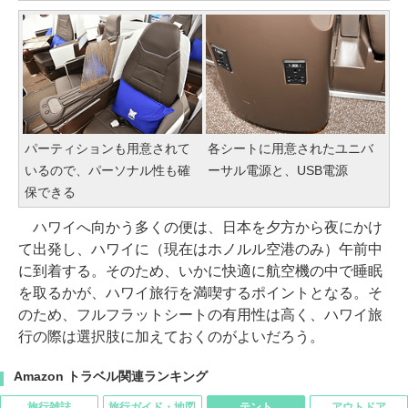
パーティションも用意されて
各シートに用意されたユニバ
いるので、パーソナル性も確
ーサル電源と、USB電源
保できる
ハワイへ向かう多くの便は、日本を夕方から夜にかけ
て出発し、ハワイに（現在はホノルル空港のみ）午前中
に到着する。そのため、いかに快適に航空機の中で睡眠
を取るかが、ハワイ旅行を満喫するポイントとなる。そ
のため、フルフラットシートの有用性は高く、ハワイ旅
行の際は選択肢に加えておくのがよいだろう。
Amazon トラベル関連ランキング
旅行雑誌
旅行ガイド・地図
テント
アウトドア