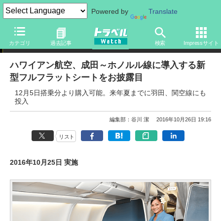
Powered by
Translate
ニュース
カテゴリ
過去記事
検索
Impressサイト
ハワイアン航空、成田～ホノルル線に導入する新
型フルフラットシートをお披露目
12月5日搭乗分より購入可能。来年夏までに羽田、関空線にも
投入
編集部：谷川 潔
2016年10月26日 19:16
リスト
2016年10月25日 実施