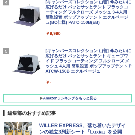
￥2,277
[キャンパーズコレクション 山善] 傘みたいに
広げるだけ パッとサッとテント ブラックコ
ーティング フルクローズ メッシュ 3-4人用
簡単設置 ポップアップテント エクルベージ
AIRLINE（エアライン）2026年9月号【特
新しい日本地理 地図・統計・移動から読み
ュ(BC仕様) PATC-150B(EB)
集】ボーイング110周年を祝して！
解く (講談社現代新書)
￥9,990
￥1,760
￥1,540
[キャンパーズコレクション 山善] 傘みたいに
広げるだけ パッとサッとテント キューブワ
イド ブラックコーティング フルクローズ メ
ッシュ 4人用 簡単設置 ポップアップテント P
ATCW-150B エクルベージュ
￥-
Amazonランキングをもっと見る
編集部のおすすめ記事
熊撃退スプレー 熊よけスプレー 熊スプレー
WILLER EXPRESS、落ち着いたデザイ
【日本企業販売】超強力クマ対策スプレー 30
ンの独立3列新シート「Luxia」を公開
0ml（連続噴射30秒）110ml（連続噴射15