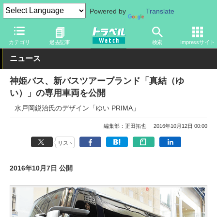
Powered by
Translate
トラベル Watch
旅の方法
バス旅
その他
カテゴリ
過去記事
検索
Impressサイト
ニュース
神姫バス、新バスツアーブランド「真結（ゆ
い）」の専用車両を公開
水戸岡鋭治氏のデザイン「ゆい PRIMA」
編集部：正田拓也
2016年10月12日 00:00
リスト
2016年10月7日 公開