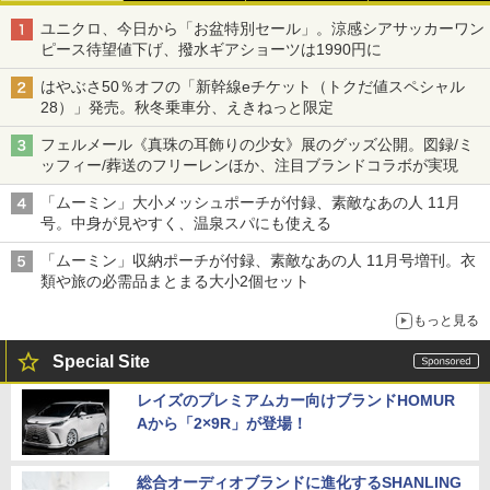
ユニクロ、今日から「お盆特別セール」。涼感シアサッカーワン
ピース待望値下げ、撥水ギアショーツは1990円に
はやぶさ50％オフの「新幹線eチケット（トクだ値スペシャル
28）」発売。秋冬乗車分、えきねっと限定
フェルメール《真珠の耳飾りの少女》展のグッズ公開。図録/ミ
ッフィー/葬送のフリーレンほか、注目ブランドコラボが実現
「ムーミン」大小メッシュポーチが付録、素敵なあの人 11月
号。中身が見やすく、温泉スパにも使える
「ムーミン」収納ポーチが付録、素敵なあの人 11月号増刊。衣
類や旅の必需品まとまる大小2個セット
もっと見る
Special Site
レイズのプレミアムカー向けブランドHOMUR
Aから「2×9R」が登場！
総合オーディオブランドに進化するSHANLING