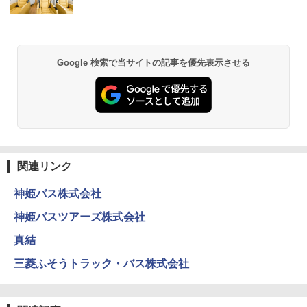
秒）射程5～10m 安全ロック搭載 携帯収納袋
付き ヒグマ・イノシシ対策 自治体・教育機
関の購入実績 登山・キャンプ・アウトドア・
防災用品 長期保存可能 緊急時用 日本国内発
送
Google 検索で当サイトの記事を優先表示させる
￥3,680
GRANDOOR ステンレス保冷剤 2個セット 2
026リニューアル 急速冷凍 空間倍増 衛生的
コンパクト 保冷力長持ち
関連リンク
￥2,980
神姫バス株式会社
BUNDOK(バンドック)ソロ ドーム 1 EX BDK
神姫バスツアーズ株式会社
-08EX カーキ ソロキャンプ ポリエステル フ
レーム ドーム型 テント
真結
￥-
三菱ふそうトラック・バス株式会社
DEWEL パラソル 大型 ビーチ アウトドアパ
ラソル ガーデン サイトシート付 折りたたみ