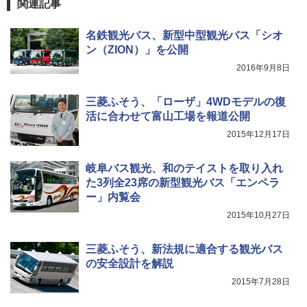
関連記事
防水 UVカット 4段階高さ調整 軽量 収納袋付
き
名鉄観光バス、新型中型観光バス「シオ
￥6,459
ン（ZION）」を公開
2016年9月8日
ポインターライト 強力 小型 緑色/赤色/青紫色
USB充電式 高精度 超長距離照射 長時間使用
三菱ふそう、「ローザ」4WDモデルの復
可能 安全ロック付き 高安全性 金属製耐久 コ
活に合わせて富山工場を報道公開
ンパクト多機能設計 持ち運び便利 アウトド
ア/オフィス/教育現場/展示会用 緑
2015年12月17日
￥1,180
岐阜バス観光、和のテイストを取り入れ
た3列全23席の新型観光バス「エンペラ
ー」内覧会
2015年10月27日
三菱ふそう、新法規に適合する観光バス
の安全設計を解説
2015年7月28日