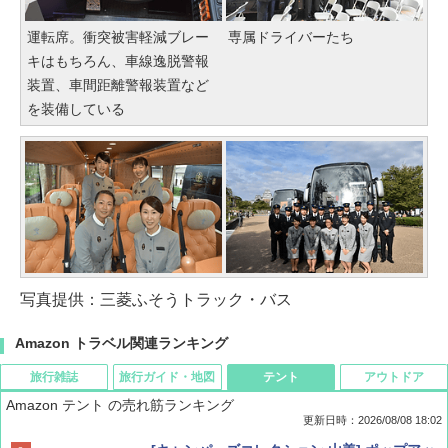
運転席。衝突被害軽減ブレー
専属ドライバーたち
キはもちろん、車線逸脱警報
装置、車間距離警報装置など
を装備している
写真提供：三菱ふそうトラック・バス
Amazon トラベル関連ランキング
旅行雑誌
旅行ガイド・地図
テント
アウトドア
Amazon テント の売れ筋ランキング
更新日時：2026/08/08 18:02