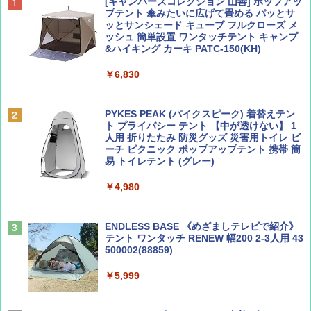
BE-PAL(ビ-パル) 2026年 9 月号【特別付録:
D40 地球の歩き方 チェンマイ タイ北部の魅
[キャンパーズコレクション 山善] ポップアッ
SOTO ミニマル"旅"財布 ランダム2種】
力的な町 2026～2027 地球の歩き方D アジア
プテント 傘みたいに広げて畳める パッとサ
ッとサンシェード キューブ フルクローズ メ
ッシュ 簡単設置 ワンタッチテント キャンプ
￥1,500
￥2,079
&ハイキング カーキ PATC-150(KH)
￥6,830
ディズニーファン ２０２６年 ９月号 [雑
地球の歩き方 スター・ウォーズ
誌] (ＤＩＳＮＥＹ ＦＡＮ)
PYKES PEAK (パイクスピーク) 着替えテン
￥2,695
ト プライバシー テント 【中が透けない】 1
￥713
人用 折りたたみ 防災グッズ 災害用トイレ ビ
ーチ ピクニック ポップアップテント 携帯 簡
易 トイレテント (グレー)
山と溪谷 2026年8月号「南アルプス大全」
A09 地球の歩き方 イタリア 2026～2027 地
￥4,980
球の歩き方A ヨーロッパ
￥1,540
￥2,479
ENDLESS BASE 《めざましテレビで紹介》
テント ワンタッチ RENEW 幅200 2-3人用 43
500002(88859)
Coyote No.89 特集 星野道夫 夢見る旅
A26 地球の歩き方 チェコ ポーランド スロヴ
ァキア 2026～2027 地球の歩き方A ヨーロッ
￥5,999
パ
￥1,540