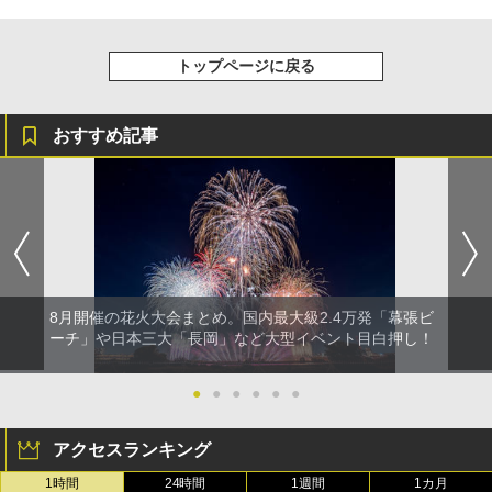
トップページに戻る
おすすめ記事
8月開催の花火大会まとめ。国内最大級2.4万発「幕張ビ
ーチ」や日本三大「長岡」など大型イベント目白押し！
●
●
●
●
●
●
アクセスランキング
1時間
24時間
1週間
1カ月