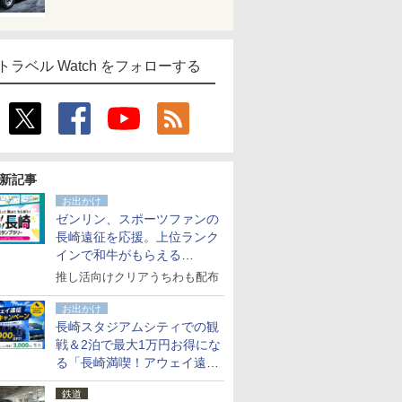
トラベル Watch をフォローする
新記事
お出かけ
ゼンリン、スポーツファンの
長崎遠征を応援。上位ランク
インで和牛がもらえる
「GO！GO！長崎スタンプラ
推し活向けクリアうちわも配布
リー」
お出かけ
長崎スタジアムシティでの観
戦＆2泊で最大1万円お得にな
る「長崎満喫！アウェイ遠征
応援キャンペーン」
鉄道