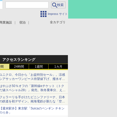
Impress サイト
全カテゴリ
商業施設
宿泊
アクセスランキング
時間
24時間
1週間
1カ月
ユニクロ、今日から「お盆特別セール」。涼感
シアサッカーワンピース待望値下げ、撥水ギア
ショーツは1990円に
はやぶさ50％オフの「新幹線eチケット（トク
だ値スペシャル28）」発売。秋冬乗車分、えき
ねっと限定
フェラーリを手がけたピニンファリーナ、日本
の鉄道を初デザイン。南海電鉄が新たな「空港
特急」をなにわ筋線へ導入
【週末駅弁】東京駅「Suicaのペンギン チキン
のり弁」