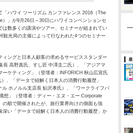
ワイ ツーリズム カンファレンス 2016（The
Conference）」が9月26日～30日にハワイコンベンションセ
では数多くの講演やツアー、セミナーが組まれてい
イ州観光局の主催によって行なわれた4つのセミナー
ィングと日本人顧客の求めるサービススタンダー
最
an編集長 高野真氏、すし匠 中澤圭二氏）、「アジアマ
ーケティング」（登壇者：INFORICH 秋山広宣氏
CHAN氏）、「データで紐解く日本人の消費行動履歴」
ナル ホノルル支店長 鮎沢孝氏）、「ワークライフバ
想」（登壇者：ディー・エヌ・エー Corporate
t 平井孝幸氏）の順で開催されたが、旅行業界向けの側面も強
味深い「データで紐解く日本人の消費行動履歴」か