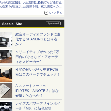
九州の高速道路、お盆期間は松橋ICなど通行止
め端末を先頭にした渋滞予測。東九州道への迂
回は料金調整を実施
もっと見る
Special Site
総合オーディオブランドに進
化するSHANLINGとは何者
か？
クリエイティブが作った2万
円台の“小さなピュアオーデ
ィオスピーカー”
性能の良いお得な中古PC情
報はこのページでチェック！
AIスマートノートの
iFLYTEK「AINOTE 2」はな
ぜ魅力的なのか？
レイズのパワーデザインホイ
ール「M6」に新色登場!!