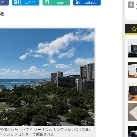
ェア
はてブ
note
LinkedIn
催
催された「ハワイ ツーリズム カンファレンス 2016」
ンベンションセンターで開催された