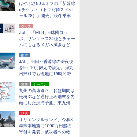
はやぶさ50％オフの「新幹線
eチケット（トクだ値スペシ
ャル28）」発売。秋冬乗車
分、えきねっと限定
グッズ
Zoff、「MLB」6球団コラ
ボ。サングラス24種とチャー
ムにもなるメガネ拭きなど雑
貨24種
航空
JAL、羽田～香港線の深夜便
を9～10月限定で設定。弾丸
日帰りでも現地に19時間滞在
できる
道路
シーズン
九州の高速道路、お盆期間は
松橋ICなど通行止め端末を先
頭にした渋滞予測。東九州道
への迂回は料金調整を実施
話題
オリエンタルランド、令和8
年熊本地震に1000万円超の
寄付を発表。被災者への救援