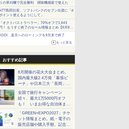
リの草刈機で完全勝利 掃除機感覚で使えた
NTT島田社長、ソフトバンクのセブン出資に「d
ポイント使えるようにして」
「オクトパストラベラー」70%オフで1,643
円！ もうすぐ終了のセール情報まとめ【8月8日
更新】
KDDI、楽天へのローミングを9月末で終了
ニンテンドーeショップでは「大神 絶景版」が
67%オフで990円
もっと見る
おすすめ記事
8月開催の花火大会まとめ。
国内最大級2.4万発「幕張ビ
ーチ」や日本三大「長岡」な
ど大型イベント目白押し！
全国で旅行キャンペーン
続々、最大1万5000円オフ
も！ いまお得な自治体まと
め
「GREEN×EXPO2027」チケ
ット情報まとめ。紙・電子の
販売店舗や購入手順、記念チ