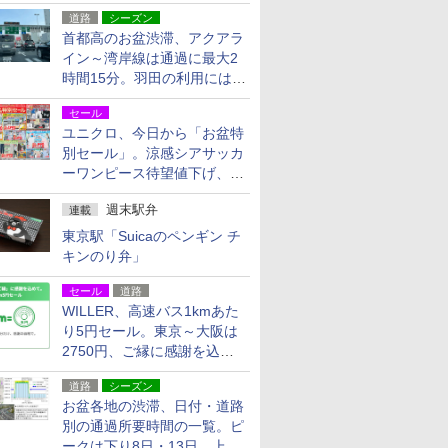
活動・復旧支援
道路
シーズン
首都高のお盆渋滞、アクアラ
イン～湾岸線は通過に最大2
時間15分。羽田の利用には
「空港西出口」の利用検討を
セール
ユニクロ、今日から「お盆特
別セール」。涼感シアサッカ
ーワンピース待望値下げ、撥
水ギアショーツは1990円に
週末駅弁
連載
東京駅「Suicaのペンギン チ
キンのり弁」
セール
道路
WILLER、高速バス1kmあた
り5円セール。東京～大阪は
2750円、ご縁に感謝を込め
た20周年記念キャンペーン
道路
シーズン
お盆各地の渋滞、日付・道路
別の通過所要時間の一覧。ピ
ークは下り8日・13日、上り