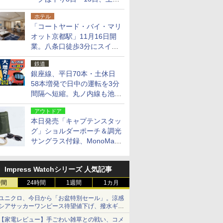
14日・15日
ホテル
「コートヤード・バイ・マリ
オット京都駅」11月16日開
業。八条口徒歩3分にスイー
ト含む全270室、ダイニング
鉄道
も併設
銀座線、平日70本・土休日
58本増発で日中の運転を3分
間隔へ短縮。丸ノ内線も池袋
～中野坂上を4分間隔に
アウトドア
本日発売「キャプテンスタッ
グ」ショルダーポーチ＆調光
サングラス付録、MonoMax
9月号増刊
Impress Watchシリーズ 人気記事
時間
24時間
1週間
1カ月
ユニクロ、今日から「お盆特別セール」。涼感
シアサッカーワンピース待望値下げ、撥水ギア
ショーツは1990円に
【家電レビュー】手ごわい雑草との戦い、コメ