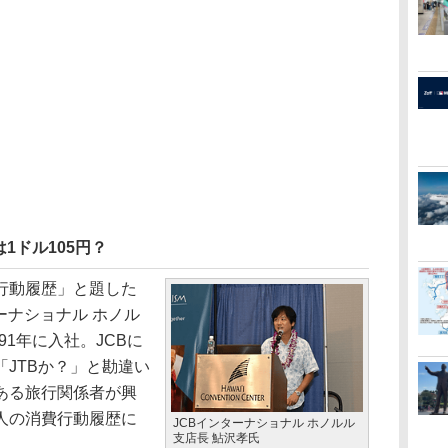
1ドル105円？
行動履歴」と題した
ーナショナル ホノル
91年に入社。JCBに
JTBか？」と勘違い
ある旅行関係者が興
人の消費行動履歴に
JCBインターナショナル ホノルル
支店長 鮎沢孝氏