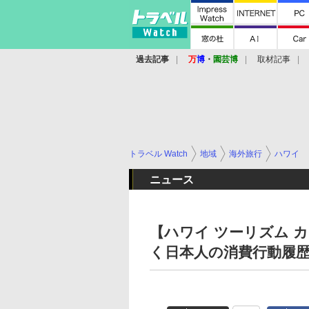
過去記事
万
博
・
園芸博
取材記事
トラベル Watch
地域
海外旅行
ハワイ
ニュース
【ハワイ ツーリズム カ
く日本人の消費行動履