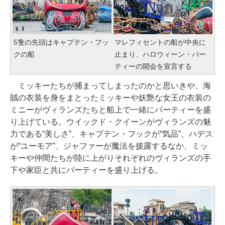
5隻の先頭はキャプテン・フッ
マレフィセントの船が中央に
クの船
止まり、ハロウィーン・パー
ティーの開会を宣言する
ミッキーたちが捕まってしまったのかと思いきや、海
賊の衣装を身をまとったミッキーや妖艶な女王の衣装の
ミニーがヴィランズたちと船上で一緒にパーティーを盛
り上げている。ウイックド・クイーンがヴィランズの魅
力である“美しさ”、キャプテン・フックが“気品”、ハデス
が“ユーモア”、ジャファーが魔法を披露するなか、ミッ
キーや仲間たちが陸に上がりそれぞれのヴィランズの手
下や家臣と共にパーティーを盛り上げる。