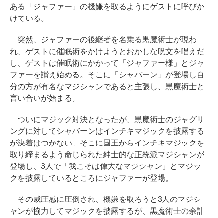
ある「ジャファー」の機嫌を取るようにゲストに呼びか
けている。
突然、ジャファーの後継者を名乗る黒魔術士が現わ
れ、ゲストに催眠術をかけようとおかしな呪文を唱えだ
し、ゲストは催眠術にかかって「ジャファー様」とジャ
ファーを讃え始める。そこに「シャバーン」が登場し自
分の方が有名なマジシャンであると主張し、黒魔術士と
言い合いが始まる。
ついにマジック対決となったが、黒魔術士のジャグリ
ングに対してシャバーンはインチキマジックを披露する
が決着はつかない。そこに国王からインチキマジックを
取り締まるよう命じられた紳士的な正統派マジシャンが
登場し、3人で「我こそは偉大なマジシャン」とマジッ
クを披露しているところにジャファーが登場。
その威圧感に圧倒され、機嫌を取ろうと3人のマジシ
ャンが協力してマジックを披露するが、黒魔術士の余計