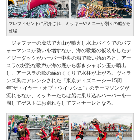
マレフィセントに紹介され、ミッキーやミニーが別々の船から
登場
ジャファーの魔法で火山が噴火し水上バイクでのパフ
ォーマンスが勢いを増すなか、海の歌姫の仮装をしたデ
イジーダックがハーバー中央の船で歌い始めると、アー
スラの妖艶な歌声が海の底から響きシャボン玉が噴出
し、アースラの歌の締めくくりで水柱が上がる。ヴィラ
ンズ風にアレンジされた「東京ディズニーシー15周
年“ザ・イヤー・オブ・ウイッシュ”」のテーマソングが
流れるなか、ミッキーたちは船に乗り込みハーバーを一
周してゲストにお別れをしてフィナーレとなる。