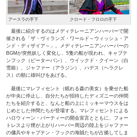
アースラの手下
クロード・フロロの手下
最後に紹介するのはメディテレーニアンハーバーで開
催される「ザ・ヴィランズ・ワールド～ウィッシュ・ア
ンド・ディザイア～」。メディテレーニアンハーバーの
BGMが突然妖しく変化し、5隻の船が現われ、キャプテ
ンフック（ピーターパン）、ウイックド・クイーン（白
雪姫）、ジャファー（アラジン）、ハデス（ヘラクレ
ス）の順に雄叫びをあげる。
最後にマレフィセント（眠れる森の美女）を乗せた船
が中央に停止し、自分たちが招待したディズニーの仲間
たちを紹介すると、なんと船の上にミッキーマウスをは
じめとした仲間たちが登場する。マレフィセントによる
ハロウィーン・パーティーの開会宣言とともに、フォー
トレスより煙が上がりハーバー周辺の陸上をジャファー
の傭兵やキャプテン・フックの海賊たちが占拠してしま