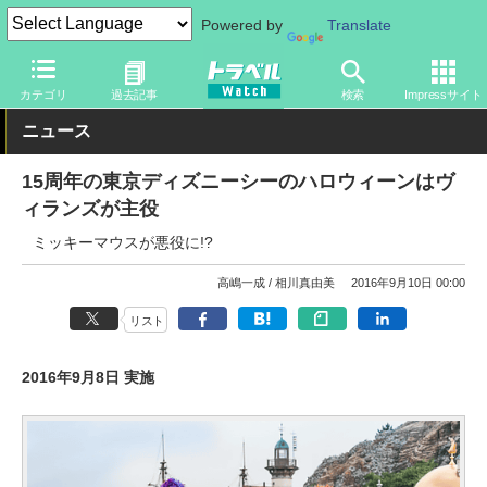
Powered by
Translate
トラベル Watch
旅の情報
観光地
ディズニーリゾート
カテゴリ
過去記事
検索
Impressサイト
ニュース
15周年の東京ディズニーシーのハロウィーンはヴ
ィランズが主役
ミッキーマウスが悪役に!?
高嶋一成
相川真由美
2016年9月10日 00:00
リスト
2016年9月8日 実施