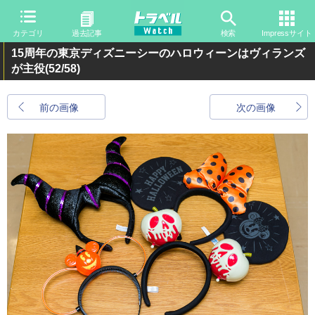
カテゴリ
過去記事
検索
Impressサイト
15周年の東京ディズニーシーのハロウィーンはヴィランズ
が主役
(52/58)
前の画像
次の画像