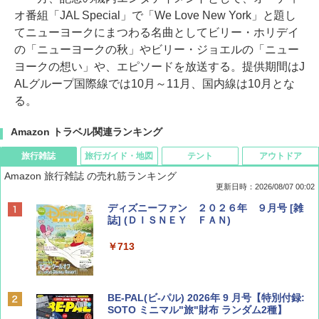
オ番組「JAL Special」で「We Love New York」と題し
てニューヨークにまつわる名曲としてビリー・ホリデイ
の「ニューヨークの秋」やビリー・ジョエルの「ニュー
ヨークの想い」や、エピソードを放送する。提供期間はJ
ALグループ国際線では10月～11月、国内線は10月とな
る。
Amazon トラベル関連ランキング
旅行雑誌
旅行ガイド・地図
テント
アウトドア
Amazon 旅行雑誌 の売れ筋ランキング
更新日時：2026/08/07 00:02
ディズニーファン ２０２６年 ９月号 [雑
誌] (ＤＩＳＮＥＹ ＦＡＮ)
￥713
BE-PAL(ビ-パル) 2026年 9 月号【特別付録:
SOTO ミニマル"旅"財布 ランダム2種】