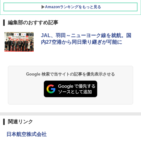
Amazonランキングをもっと見る
編集部のおすすめ記事
D40 地球の歩き方 チェンマイ タイ北部の魅
[キャンパーズコレクション 山善] ポップアッ
BUNDOK(バンドック)ソロ ドーム 1 EX BDK
JAL、羽田～ニューヨーク線を就航。国
力的な町 2026～2027 地球の歩き方D アジア
プテント 傘みたいに広げて畳める パッとサ
-08EX カーキ ソロキャンプ ポリエステル フ
内27空港から同日乗り継ぎが可能に
ッとサンシェード キューブ フルクローズ メ
レーム テント
ッシュ 簡単設置 ワンタッチテント キャンプ
￥2,079
&ハイキング カーキ PATC-150(KH)
￥14,800
￥6,831
A09 地球の歩き方 イタリア 2026～2027 地
GRANDOOR ステンレス保冷剤 2個セット 2
Google 検索で当サイトの記事を優先表示させる
球の歩き方A ヨーロッパ
026リニューアル 急速冷凍 空間倍増 衛生的
PYKES PEAK (パイクスピーク) 着替えテン
コンパクト 保冷力長持ち
ト プライバシー テント 【中が透けない】 1
￥2,479
人用 折りたたみ 防災グッズ 災害用トイレ ビ
￥2,980
ーチ ピクニック ポップアップテント 携帯 簡
易 トイレテント (ブラック)
地球の歩き方 スター・ウォーズ
DEWEL パラソル 大型 ビーチ アウトドアパ
￥4,980
ラソル ガーデン サイトシート付 折りたたみ
関連リンク
￥2,695
防水 UVカット 4段階高さ調整 軽量 収納袋付
き
日本航空株式会社
ENDLESS BASE 《めざましテレビで紹介》
テント ワンタッチ RENEW 幅200 2-3人用 43
￥6,999