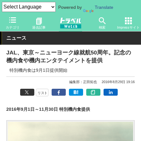
Powered by
Translate
トラベル Watch
企業・政府・官庁
国内エアライン
JAL
カテゴリ
過去記事
検索
Impressサイト
ニュース
JAL、東京～ニューヨーク線就航50周年。記念の
機内食や機内エンタテイメントを提供
特別機内食は9月1日提供開始
編集部：正田拓也
2016年8月29日 19:16
リスト
2016年9月1日～11月30日 特別機内食提供