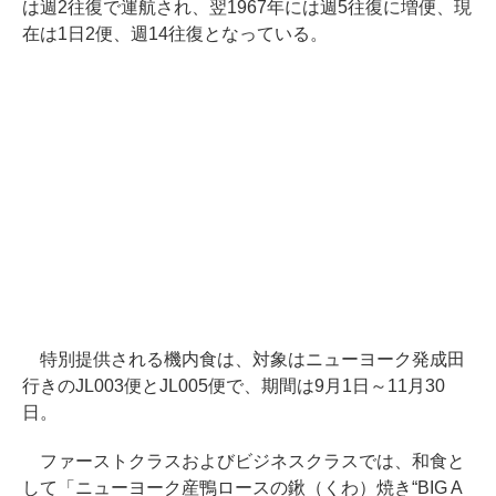
は週2往復で運航され、翌1967年には週5往復に増便、現
在は1日2便、週14往復となっている。
特別提供される機内食は、対象はニューヨーク発成田
行きのJL003便とJL005便で、期間は9月1日～11月30
日。
ファーストクラスおよびビジネスクラスでは、和食と
して「ニューヨーク産鴨ロースの鍬（くわ）焼き“BIG A