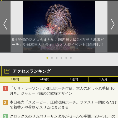
8月開催の花火大会まとめ。国内最大級2.4万発「幕張ビ
ーチ」や日本三大「長岡」など大型イベント目白押し！
●
●
●
●
●
●
アクセスランキング
1時間
24時間
1週間
1カ月
「リサ・ラーソン」がま口ポーチ付録、大人のおしゃれ手帖 10
月号。ジャカード織の北欧猫デザイン
本日発売「スヌーピー」圧縮収納ポーチ。ファスナー閉めるだけ
で着替えや荷物がスリムにまとまる
クロックスのリカバリーサンダルがセールで半額。23～31cmの