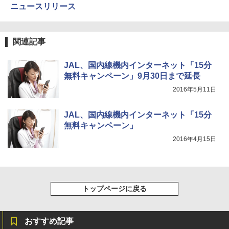
ニュースリリース
500002(88859)
A26 地球の歩き方 チェコ ポーランド スロヴ
ァキア 2026～2027 地球の歩き方A ヨーロッ
￥5,999
熊撃退スプレー 熊よけスプレー 熊スプレー
パ
【日本企業販売】超強力クマ対策スプレー 30
関連記事
0ml（連続噴射30秒）110ml（連続噴射15
￥2,277
[キャンパーズコレクション 山善] 傘みたいに
秒）射程5～10m 安全ロック搭載 携帯収納袋
広げるだけ パッとサッとテント ブラックコ
付き ヒグマ・イノシシ対策 自治体・教育機
JAL、国内線機内インターネット「15分
ーティング フルクローズ メッシュ 3-4人用
関の購入実績 登山・キャンプ・アウトドア・
無料キャンペーン」9月30日まで延長
簡単設置 ポップアップテント エクルベージ
防災用品 長期保存可能 緊急時用 日本国内発
新しい日本地理 地図・統計・移動から読み
ュ(BC仕様) PATC-150B(EB)
送
2016年5月11日
解く (講談社現代新書)
￥9,990
￥3,680
￥1,540
JAL、国内線機内インターネット「15分
無料キャンペーン」
[キャンパーズコレクション 山善] 傘みたいに
着替えテント トイレテント 透けない【換気
2016年4月15日
広げるだけ パッとサッとテント キューブワ
通気窓付き】収納袋付き UVカット 防水 防災
イドプラス ブラックコーティング フルクロ
コンパクト iimono117 (ブルー)
ーズ メッシュ 5人用 簡単設置 ポップアップ
テント PATCW-200B エクルベージュ
￥3,080
トップページに戻る
￥15,990
おすすめ記事