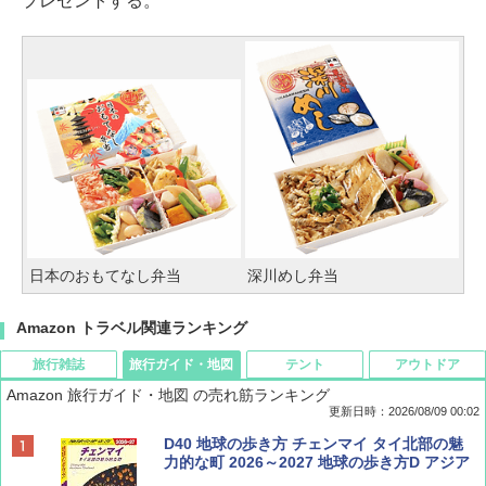
プレゼントする。
日本のおもてなし弁当
深川めし弁当
Amazon トラベル関連ランキング
旅行雑誌
旅行ガイド・地図
テント
アウトドア
Amazon 旅行ガイド・地図 の売れ筋ランキング
更新日時：2026/08/09 00:02
BE-PAL(ビ-パル) 2026年 9 月号【特別付録:
D40 地球の歩き方 チェンマイ タイ北部の魅
SOTO ミニマル"旅"財布 ランダム2種】
力的な町 2026～2027 地球の歩き方D アジア