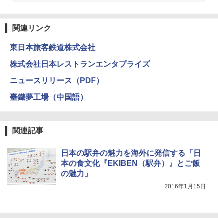
易 トイレテント (ブラック)
関の購入実績 登山・キャンプ・アウトドア・
防災用品 長期保存可能 緊急時用 日本国内発
送
￥4,980
関連リンク
￥3,680
東日本旅客鉄道株式会社
ENDLESS BASE 《めざましテレビで紹介》
テント ワンタッチ RENEW 幅200 2-3人用 43
株式会社日本レストランエンタプライズ
500002(89232)
GRANDOOR ステンレス保冷剤 2個セット 2
026リニューアル 急速冷凍 空間倍増 衛生的
ニュースリリース（PDF）
コンパクト 保冷力長持ち
￥5,999
臺鐵夢工場（中国語）
￥2,980
[キャンパーズコレクション 山善] 傘みたいに
広げるだけ パッとサッとテント ブラックコ
ーティング フルクローズ メッシュ 3-4人用
ポインターライト 強力 小型 緑色/赤色/青紫色
関連記事
簡単設置 ポップアップテント エクルベージ
USB充電式 高精度 超長距離照射 長時間使用
ュ(BC仕様) PATC-150B(EB)
可能 安全ロック付き 高安全性 金属製耐久 コ
ンパクト多機能設計 持ち運び便利 アウトド
日本の駅弁の魅力を海外に発信する「日
ア/オフィス/教育現場/展示会用 緑
￥9,990
本の食文化『EKIBEN（駅弁）』とご飯
の魅力」
￥1,180
2016年1月15日
[キャンパーズコレクション 山善] 傘みたいに
広げるだけ パッとサッとテント キューブワ
イド ブラックコーティング フルクローズ メ
電動エアーポンプ SUP用 20PSI 電動ポンプ
ッシュ 4人用 簡単設置 ポップアップテント P
ゴムボート 空気入れ 空気抜き 自動停止 過熱