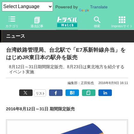
Powered by
Translate
トラベル Watch
地域
海外旅行
台湾
カテゴリ
過去記事
検索
Impressサイト
ニュース
台湾鉄路管理局、台北駅で「E7系新幹線弁当」を
はじめJR東日本の駅弁を販売
8月12日～31日期間限定販売、8月23日は東北地方を紹介する
イベント実施
編集部：正田拓也
2016年8月9日 16:11
リスト
2016年8月12日～31日 期間限定販売