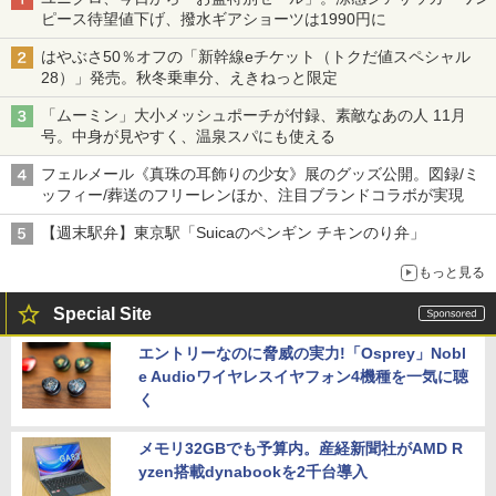
ピース待望値下げ、撥水ギアショーツは1990円に
はやぶさ50％オフの「新幹線eチケット（トクだ値スペシャル
28）」発売。秋冬乗車分、えきねっと限定
「ムーミン」大小メッシュポーチが付録、素敵なあの人 11月
号。中身が見やすく、温泉スパにも使える
フェルメール《真珠の耳飾りの少女》展のグッズ公開。図録/ミ
ッフィー/葬送のフリーレンほか、注目ブランドコラボが実現
【週末駅弁】東京駅「Suicaのペンギン チキンのり弁」
もっと見る
Special Site
エントリーなのに脅威の実力!「Osprey」Nobl
e Audioワイヤレスイヤフォン4機種を一気に聴
く
メモリ32GBでも予算内。産経新聞社がAMD R
yzen搭載dynabookを2千台導入