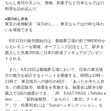
ちらし寿司や天ぷら、煮物、和菓子など日本ならではの
料理を詰め込んだ
深川めし弁当
東京の名物駅弁「深川めし」。東京ならではの粋な味わ
いを堪能できる
8月12日の販売開始日は、臺鐵夢工場の前で9時30分か
らセレモニーを開催、オープニング記念として、駅弁を
購入した先着200名に日本の鉄道フィギュアがプレゼン
トされる。
また、8月23日は臺鐵夢工場において、日本の東北地
方の魅力を紹介するイベントを開催する。時間は10時～
21時で、東北地方への旅行の紹介、「あったか牛たん弁
当」の限定販売、抽選会を実施する。抽選会は駅弁1個
購入で1回の抽選ができ、「JR EAST PASS（Tohoku a
rea）」、「新幹線模型」「みちのく（東北）フィギュ
ア」で、先着30名には「Suicaペンギンクッション」を