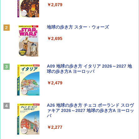
￥1,500
￥2,079
ディズニーファン ２０２６年 ９月号 [雑
地球の歩き方 スター・ウォーズ
誌] (ＤＩＳＮＥＹ ＦＡＮ)
￥2,695
￥713
山と溪谷 2026年8月号「南アルプス大全」
A09 地球の歩き方 イタリア 2026～2027 地
球の歩き方A ヨーロッパ
￥1,540
￥2,479
Coyote No.89 特集 星野道夫 夢見る旅
A26 地球の歩き方 チェコ ポーランド スロヴ
ァキア 2026～2027 地球の歩き方A ヨーロッ
パ
￥1,540
￥2,277