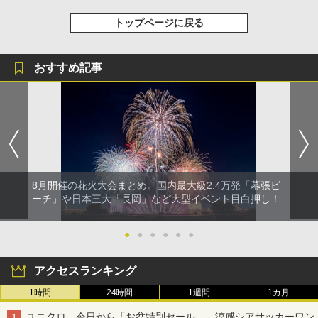
ATCW-150B エクルベージュ
保護 日光可読lcd 7種類ノズル付き
トップページに戻る
￥-
￥7,884
おすすめ記事
8月開催の花火大会まとめ。国内最大級2.4万発「幕張ビ
ーチ」や日本三大「長岡」など大型イベント目白押し！
●
●
●
●
●
●
アクセスランキング
1時間
24時間
1週間
1カ月
ユニクロ、今日から「お盆特別セール」。涼感シアサッカーワン