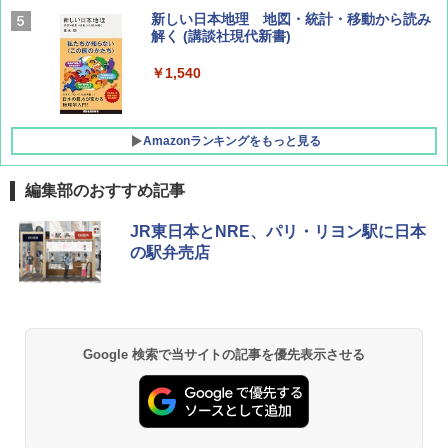
AIRLINE（エアライン）2026年9月号【特
新しい日本地理 地図・統計・移動から読み
集】ボーイング110周年を祝して！
解く (講談社現代新書)
￥1,760
￥1,540
Amazonランキングをもっと見る
編集部のおすすめ記事
[キャンパーズコレクション 山善] ポップアッ
DEWEL パラソル 大型 ビーチ アウトドアパ
JR東日本とNRE、パリ・リヨン駅に日本
プテント 傘みたいに広げて畳める パッとサ
ラソル ガーデン サイトシート付 折りたたみ
の駅弁売店
ッとサンシェード キューブ フルクローズ メ
防水 UVカット 4段階高さ調整 軽量 収納袋付
ッシュ 簡単設置 ワンタッチテント キャンプ
き
&ハイキング カーキ PATC-150(KH)
￥6,459
￥6,830
Google 検索で当サイトの記事を優先表示させる
熊撃退スプレー 熊よけスプレー 熊スプレー
PYKES PEAK (パイクスピーク) 着替えテン
【日本企業販売】超強力クマ対策スプレー 30
ト プライバシー テント 【中が透けない】 1
0ml（連続噴射30秒）110ml（連続噴射15
人用 折りたたみ 防災グッズ 災害用トイレ ビ
秒）射程5～10m 安全ロック搭載 携帯収納袋
ーチ ピクニック ポップアップテント 携帯 簡
付き ヒグマ・イノシシ対策 自治体・教育機