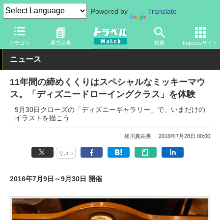
Powered by
Translate
トラベル Watch
旅の情報
観光地
ディズニーリゾート
カテゴリ
過去記事
検索
Impressサイト
ニュース
11年間の締めくくりはスペシャルなミッキーマウ
ス。「ディズニードローイングクラス」を体験
9月30日クローズの「ディズニーギャラリー」で、いまだけの
イラストを描こう
相川真由美
2016年7月28日 00:00
リスト
2016年7月9日～9月30日 開催