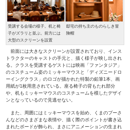
受講する会場の様子。机と椅
邸宅の持ち主のものらしき冒
子がズラリと並ぶ。前方には
険帽
大型のスクリーンを設置
前面には大きなスクリーンが設置されており、インス
トラクターのキャストの手元と、描く様子が映し出され
る。クラスを受講するゲストには映画「ファンタジア」
のコスチューム姿のミッキーマウスと「ディズニードロ
ーイングクラス」のロゴが描かれた特製の鉛筆1本、画
用紙が1枚用意されている。座る椅子の背もたれ部分
や、机もミッキーマウスのコスチュームを模したデザイ
ンとなっているので見逃せない。
また、周囲にはミッキーマウスを始め、くまのプーさ
んなどのさまざまな表情や、描く際のポイントが書き込
まれたボードが飾られ、まさにアニメーションの生まれ