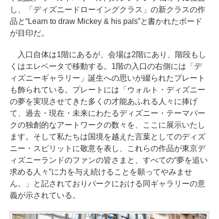
し、「ディズニードローイングクラス」の新クラスの作
品と“Learn to draw Mickey & his pals”と書かれたボード
が目印だ。
入口自体は1階にあるが、会場は2階にあり、階段もし
くはエレベータで移動する。1階の入口の右側には「デ
ィズニーギャラリー」誕生への思いが綴られたプレート
も飾られている。プレートには「ウォルト・ディズニー
の夢を実現させてきた多くの才能あふれる人々に捧げ
て、過去・現在・未来にわたるディズニー・テーマパー
クの独創的なアートワークの数々を、ここに展示いたし
ます。そして私たちは国境を越えた言葉としてのディズ
ニー・スピリットに敬意を表し、これらの作品が東京デ
ィズニーランドのファンの皆さまと、すべての“夢を追い
求める人々”に力を与え続けることを願ってやみませ
ん。」と記されておりパークにおける同ギャラリーの意
義が示されている。