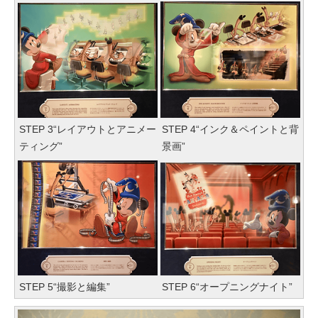
STEP 3“レイアウトとアニメー
STEP 4“インク＆ペイントと背
ティング”
景画”
STEP 5“撮影と編集”
STEP 6“オープニングナイト”