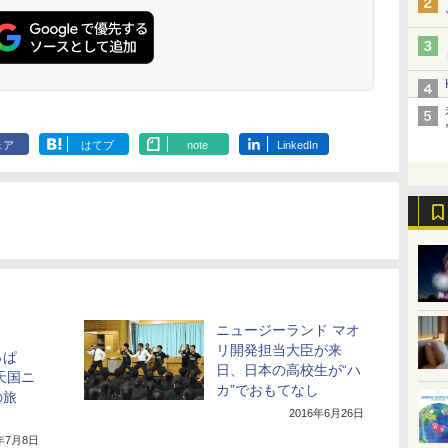
ェア
はてブ
note
LinkedIn
ニュージーランド マオ
リ開発担当大臣が来
っぱ
日、日本の高校生が“ハ
天国ニ
カ”でおもてなし
の旅
2016年6月26日
6年7月8日