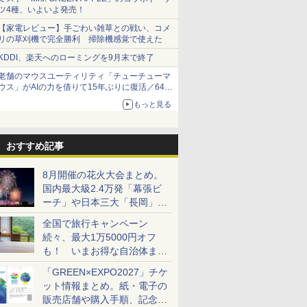
ツ4種、いよいよ発売！
【家電レビュー】手ごわい雑草との戦い、コメ
リの草刈機で完全勝利 掃除機感覚で使えた
KDDI、楽天へのローミングを9月末で終了
老舗のマウスユーティリティ「チューチューマ
ウス」がAIの力を借りて15年ぶりに復活／64bit
化、Windows 10/11、「Chrome」も走り回
もっと見る
る。復活記念で2026年末まで500円
おすすめ記事
8月開催の花火大会まとめ。
国内最大級2.4万発「幕張ビ
ーチ」や日本三大「長岡」な
ど大型イベント目白押し！
全国で旅行キャンペーン
続々、最大1万5000円オフ
も！ いまお得な自治体まと
め
「GREEN×EXPO2027」チケ
ット情報まとめ。紙・電子の
販売店舗や購入手順、記念チ