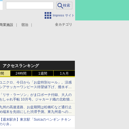
Impress サイト
全カテゴリ
商業施設
宿泊
アクセスランキング
時間
24時間
1週間
1カ月
ユニクロ、今日から「お盆特別セール」。涼感
シアサッカーワンピース待望値下げ、撥水ギア
ショーツは1990円に
「リサ・ラーソン」がま口ポーチ付録、大人の
おしゃれ手帖 10月号。ジャカード織の北欧猫デ
ザイン
九州の高速道路、お盆期間は松橋ICなど通行止
め端末を先頭にした渋滞予測。東九州道への迂
回は料金調整を実施
【週末駅弁】東京駅「Suicaのペンギン チキン
のり弁」