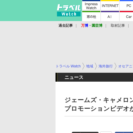
過去記事
万
博
・
園芸博
取材記事
トラベル Watch
地域
海外旅行
オセアニ
ニュース
ジェームズ・キャメロ
プロモーションビデオ