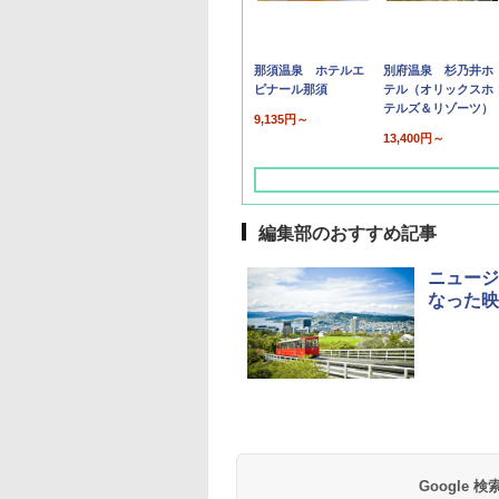
那須温泉 ホテルエ
別府温泉 杉乃井ホ
ピナール那須
テル（オリックスホ
テルズ＆リゾーツ）
9,135円～
13,400円～
編集部のおすすめ記事
ニュージ
なった映
草津温泉 ホテル櫻
品川プリンスホテル
グランドニッコー東
海のサウナ＆スパ
東京ドームホテル
シェラトン・グラン
井
京ベイ 舞浜
オールインクルーシ
デ・トーキョーベ
7,037円～
7,980円～
ブ 島原温泉ホテル
イ・ホテル
14,300円～
6,800円～
南風楼
10,450円～
7,950円～
Google