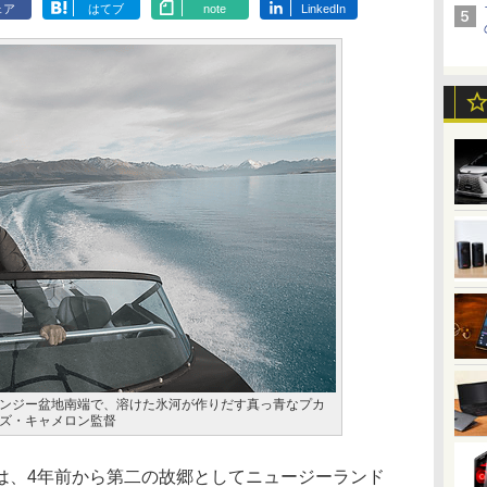
ェア
はてブ
note
LinkedIn
ンジー盆地南端で、溶けた氷河が作りだす真っ青なプカ
ズ・キャメロン監督
、4年前から第二の故郷としてニュージーランド