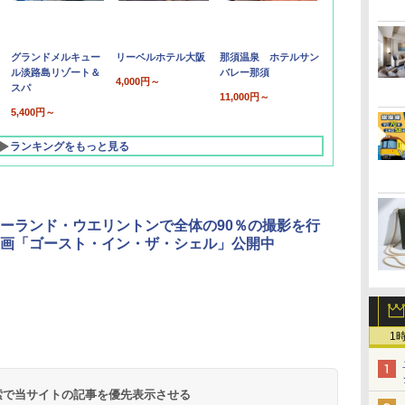
グランドメルキュー
リーベルホテル大阪
那須温泉 ホテルサン
ル淡路島リゾート＆
バレー那須
4,000円～
スパ
11,000円～
5,400円～
ランキングをもっと見る
ーランド・ウエリントンで全体の90％の撮影を行
画「ゴースト・イン・ザ・シェル」公開中
北陸 福井 あわら
品川プリンスホテ
舞浜ビューホテル
箱根湯本温泉 ホテ
ホテルトラスティ東
オリエンタルホテル
下呂温泉 水明館
住友不動産ホテル ヴ
東京ベイ舞浜ホテル
1
温泉 清風荘（北陸
ル イーストタワー
ｂｙ ＨＵＬＩＣ
ル おかだ
京ベイサイド
東京ベイ
ィラフォンテーヌグラ
ファーストリゾート
8,250円～
最大級の庭園露天風
（旧：東京ベイ舞浜
ンド東京有明
9,958円～
11,200円～
5,450円～
5,200円～
4,290円～
呂の宿 清風荘）
ホテル）
19,541円～
5,758円～
6,070円～
 検索で当サイトの記事を優先表示させる