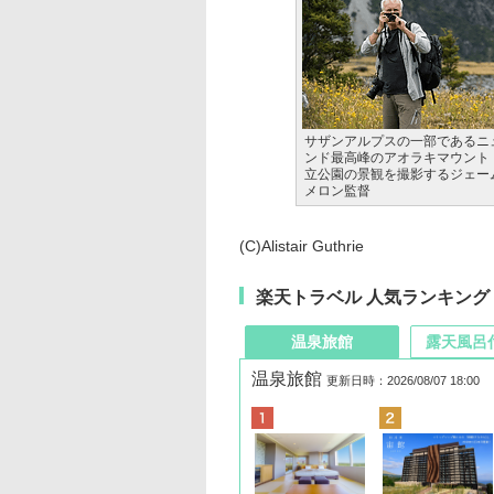
サザンアルプスの一部であるニ
ンド最高峰のアオラキマウント
立公園の景観を撮影するジェー
メロン監督
(C)Alistair Guthrie
楽天トラベル 人気ランキング
温泉旅館
露天風呂
温泉旅館
更新日時：2026/08/07 18:00