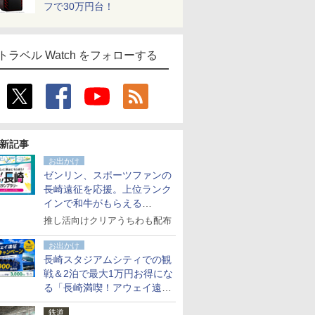
フで30万円台！
トラベル Watch をフォローする
新記事
お出かけ
ゼンリン、スポーツファンの
長崎遠征を応援。上位ランク
インで和牛がもらえる
「GO！GO！長崎スタンプラ
推し活向けクリアうちわも配布
リー」
お出かけ
長崎スタジアムシティでの観
戦＆2泊で最大1万円お得にな
る「長崎満喫！アウェイ遠征
応援キャンペーン」
鉄道