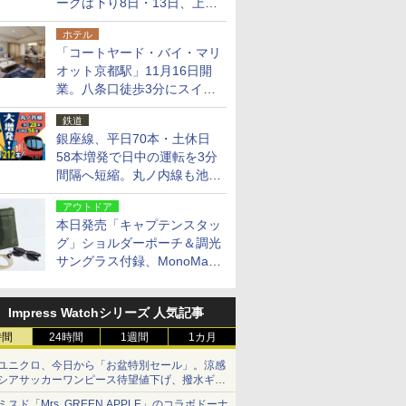
ークは下り8日・13日、上り
14日・15日
ホテル
「コートヤード・バイ・マリ
オット京都駅」11月16日開
業。八条口徒歩3分にスイー
ト含む全270室、ダイニング
鉄道
も併設
銀座線、平日70本・土休日
58本増発で日中の運転を3分
間隔へ短縮。丸ノ内線も池袋
～中野坂上を4分間隔に
アウトドア
本日発売「キャプテンスタッ
グ」ショルダーポーチ＆調光
サングラス付録、MonoMax
9月号増刊
Impress Watchシリーズ 人気記事
時間
24時間
1週間
1カ月
ユニクロ、今日から「お盆特別セール」。涼感
シアサッカーワンピース待望値下げ、撥水ギア
ショーツは1990円に
ミスド「Mrs. GREEN APPLE」のコラボドーナ