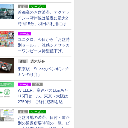
活動・復旧支援
道路
シーズン
首都高のお盆渋滞、アクアラ
イン～湾岸線は通過に最大2
時間15分。羽田の利用には
「空港西出口」の利用検討を
セール
ユニクロ、今日から「お盆特
別セール」。涼感シアサッカ
ーワンピース待望値下げ、撥
水ギアショーツは1990円に
週末駅弁
連載
東京駅「Suicaのペンギン チ
キンのり弁」
セール
道路
WILLER、高速バス1kmあた
り5円セール。東京～大阪は
2750円、ご縁に感謝を込め
た20周年記念キャンペーン
道路
シーズン
お盆各地の渋滞、日付・道路
別の通過所要時間の一覧。ピ