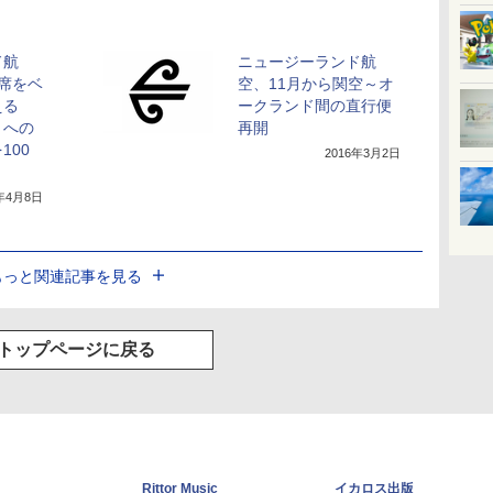
ド航
ニュージーランド航
席をベ
空、11月から関空～オ
える
ークランド間の直行便
」への
再開
100
2016年3月2日
6年4月8日
もっと関連記事を見る
トップページに戻る
Rittor Music
イカロス出版