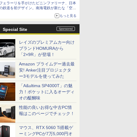
フェラーリを手がけたピニンファリーナ、日本
の鉄道を初デザイン。南海電鉄が新たな「空港
特急」をなにわ筋線へ導入
もっと見る
Special Site
レイズのプレミアムカー向け
ブランドHOMURAから
「2×9R」が登場！
Amazon プライムデー過去最
安! Anker注目プロジェクタ
ー3モデルを使ってみた
「A&ultima SP4000T」の魅
力！ポケットに入るオーディ
オの醍醐味
性能の良いお得な中古PC情
報はこのページでチェック！
マウス、RTX 5060 Ti搭載ゲ
ーミングPCが7万5,000円オ