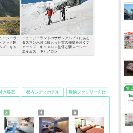
ュージーラ
ニュージーランドのサザンアルプスにある
・クック国
タスマン氷河に積もった雪の傾斜を歩くジ
ムズ・キャ
ェームズ・キャメロン監督と妻スージー・
エイムズ・キャメロン
付き客室
都内シティホテル
舞浜ファミリー向け