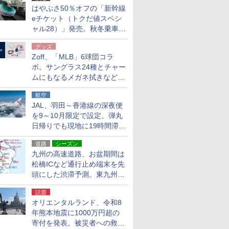
はやぶさ50％オフの「新幹線
eチケット（トクだ値スペシ
ャル28）」発売。秋冬乗車
分、えきねっと限定
グッズ
Zoff、「MLB」6球団コラ
ボ。サングラス24種とチャー
ムにもなるメガネ拭きなど雑
貨24種
航空
JAL、羽田～香港線の深夜便
を9～10月限定で設定。弾丸
日帰りでも現地に19時間滞在
できる
道路
シーズン
九州の高速道路、お盆期間は
松橋ICなど通行止め端末を先
頭にした渋滞予測。東九州道
への迂回は料金調整を実施
話題
オリエンタルランド、令和8
年熊本地震に1000万円超の
寄付を発表。被災者への救援