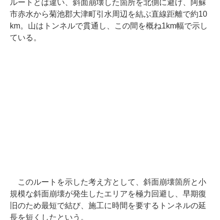
ルートとは違い、斜面崩壊した箇所を北側に避け、阿蘇
市赤水から菊池郡大津町引水周辺を結ぶ直線距離で約10
km。山はトンネルで貫通し、この間を概ね1km幅で示し
ている。
このルートを示した考え方として、斜面崩壊箇所と小
規模な斜面崩壊が発生したエリアを極力回避し、早期復
旧のため最短で結び、施工に時間を要するトンネルの延
長を短くしたという。