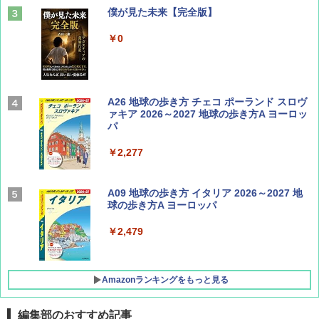
山と溪谷 2026年8月号「南アルプス大全」
僕が見た未来【完全版】
￥1,540
￥0
Coyote No.89 特集 星野道夫 夢見る旅
A26 地球の歩き方 チェコ ポーランド スロヴ
ァキア 2026～2027 地球の歩き方A ヨーロッ
パ
￥1,540
￥2,277
AIRLINE（エアライン）2026年9月号【特
A09 地球の歩き方 イタリア 2026～2027 地
集】ボーイング110周年を祝して！
球の歩き方A ヨーロッパ
￥1,760
￥2,479
Amazonランキングをもっと見る
編集部のおすすめ記事