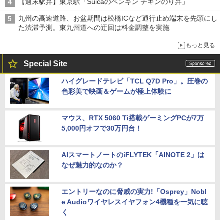
【週末駅弁】東京駅「Suicaのペンギン チキンのり弁」
九州の高速道路、お盆期間は松橋ICなど通行止め端末を先頭にし
た渋滞予測。東九州道への迂回は料金調整を実施
もっと見る
Special Site
ハイグレードテレビ「TCL Q7D Pro」。圧巻の
色彩美で映画＆ゲームが極上体験に
マウス、RTX 5060 Ti搭載ゲーミングPCが7万
5,000円オフで30万円台！
AIスマートノートのiFLYTEK「AINOTE 2」は
なぜ魅力的なのか？
エントリーなのに脅威の実力!「Osprey」Nobl
e Audioワイヤレスイヤフォン4機種を一気に聴
く