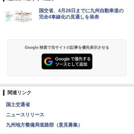
[キャンパーズコレクション 山善] ポップアッ
GRANDOOR ステンレス保冷剤 2個セット 2
国交省、4月28日までに九州自動車道の
プテント 傘みたいに広げて畳める パッとサ
026リニューアル 急速冷凍 空間倍増 衛生的
完全4車線化の見通しを発表
ッとサンシェード キューブ フルクローズ メ
コンパクト 保冷力長持ち
ッシュ 簡単設置 ワンタッチテント キャンプ
&ハイキング カーキ PATC-150(KH)
￥2,980
￥6,831
BUNDOK(バンドック)ソロ ドーム 1 EX BDK
Google 検索で当サイトの記事を優先表示させる
-08EX カーキ ソロキャンプ ポリエステル フ
PYKES PEAK (パイクスピーク) 着替えテン
レーム ドーム型 テント
ト プライバシー テント 【中が透けない】 1
人用 折りたたみ 防災グッズ 災害用トイレ ビ
￥14,800
ーチ ピクニック ポップアップテント 携帯 簡
易 トイレテント (ブラック)
熊撃退スプレー 熊よけスプレー 熊スプレー
￥4,980
【日本企業販売】超強力クマ対策スプレー 30
関連リンク
0ml（連続噴射30秒）110ml（連続噴射15
秒）射程5～10m 安全ロック搭載 携帯収納袋
国土交通省
ENDLESS BASE 《めざましテレビで紹介》
付き ヒグマ・イノシシ対策 自治体・教育機
テント ワンタッチ RENEW 幅200 2-3人用 43
関の購入実績 登山・キャンプ・アウトドア・
ニュースリリース
500002(88859)
防災用品 長期保存可能 緊急時用 日本国内発
送
九州地方整備局道路部（意見募集）
￥5,999
￥3,680