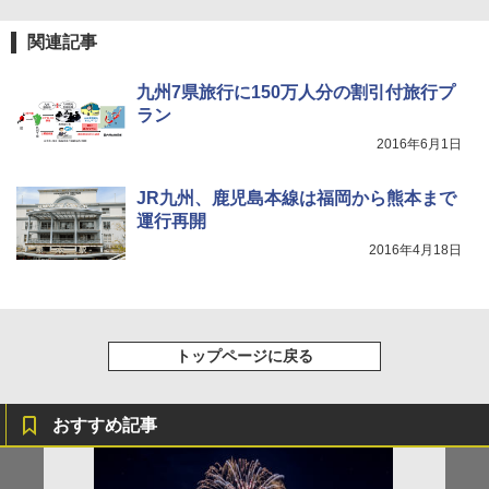
[キャンパーズコレクション 山善] 傘みたいに
関連記事
広げるだけ パッとサッとテント ブラックコ
DEWEL パラソル 大型 ビーチ アウトドアパ
ーティング フルクローズ メッシュ 3-4人用
ラソル ガーデン サイトシート付 折りたたみ
簡単設置 ポップアップテント エクルベージ
防水 UVカット 4段階高さ調整 軽量 収納袋付
九州7県旅行に150万人分の割引付旅行プ
ュ(BC仕様) PATC-150B(EB)
き
ラン
2016年6月1日
￥9,990
￥6,459
JR九州、鹿児島本線は福岡から熊本まで
[キャンパーズコレクション 山善] 傘みたいに
着替えテント トイレテント 透けない【換気
運行再開
広げるだけ パッとサッとテント キューブワ
通気窓付き】収納袋付き UVカット 防水 防災
イド ブラックコーティング フルクローズ メ
コンパクト iimono117 (ブルー)
2016年4月18日
ッシュ 4人用 簡単設置 ポップアップテント P
ATCW-150B エクルベージュ
￥3,080
￥-
トップページに戻る
おすすめ記事