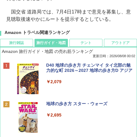
国交省 道路局では、7月4日17時まで意見を募集し、意
見聴取後速やかにルートを提示するとしている。
Amazon トラベル関連ランキング
旅行雑誌
旅行ガイド・地図
テント
アウトドア
Amazon 旅行ガイド・地図 の売れ筋ランキング
更新日時：2026/08/08 00:02
BE-PAL(ビ-パル) 2026年 9 月号【特別付録:
D40 地球の歩き方 チェンマイ タイ北部の魅
SOTO ミニマル"旅"財布 ランダム2種】
力的な町 2026～2027 地球の歩き方D アジア
￥1,500
￥2,079
ディズニーファン ２０２６年 ９月号 [雑
地球の歩き方 スター・ウォーズ
誌] (ＤＩＳＮＥＹ ＦＡＮ)
￥2,695
￥713