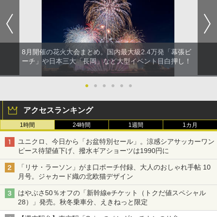
8月開催の花火大会まとめ。国内最大級2.4万発「幕張ビ
ーチ」や日本三大「長岡」など大型イベント目白押し！
●
●
●
●
●
●
アクセスランキング
1時間
24時間
1週間
1カ月
ユニクロ、今日から「お盆特別セール」。涼感シアサッカーワン
ピース待望値下げ、撥水ギアショーツは1990円に
「リサ・ラーソン」がま口ポーチ付録、大人のおしゃれ手帖 10
月号。ジャカード織の北欧猫デザイン
はやぶさ50％オフの「新幹線eチケット（トクだ値スペシャル
28）」発売。秋冬乗車分、えきねっと限定