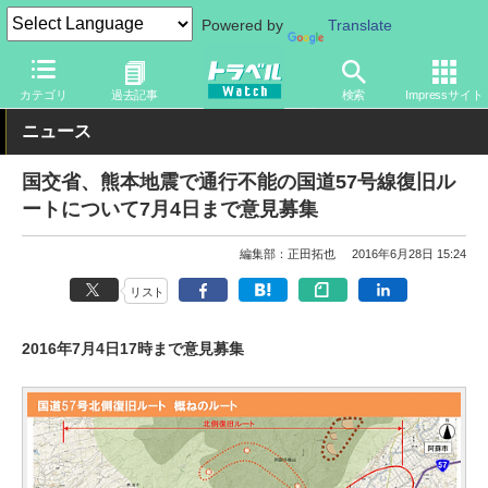
Powered by
Translate
トラベル Watch
地域
国内旅行
九州
カテゴリ
過去記事
検索
Impressサイト
ニュース
国交省、熊本地震で通行不能の国道57号線復旧ル
ートについて7月4日まで意見募集
編集部：正田拓也
2016年6月28日 15:24
リスト
2016年7月4日17時まで意見募集