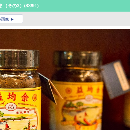
ま（その3）
(83/91)
の画像