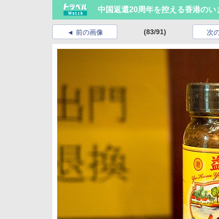
中国返還20周年を控える香港のい
(83/91)
前の画像
次