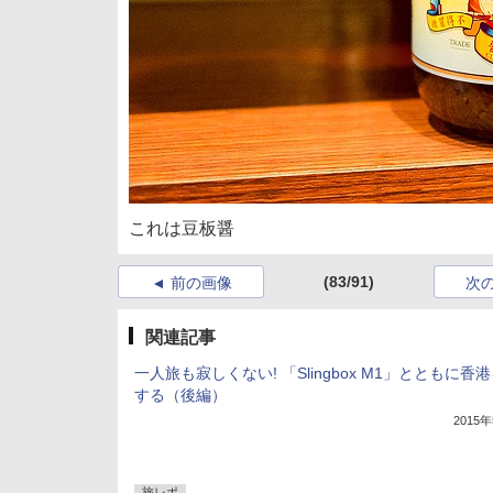
これは豆板醤
(83/91)
前の画像
次
関連記事
一人旅も寂しくない! 「Slingbox M1」とともに香
する（後編）
2015
旅レポ