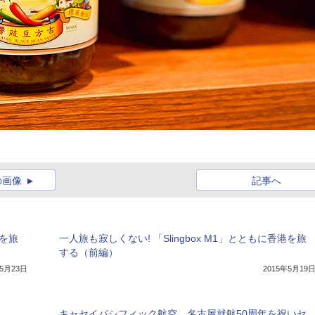
の画像
記事へ
港を旅
一人旅も寂しくない! 「Slingbox M1」とともに香港を旅
する（前編）
年5月23日
2015年5月19
キャセイパシフィック航空、名古屋就航50周年を祝いセ