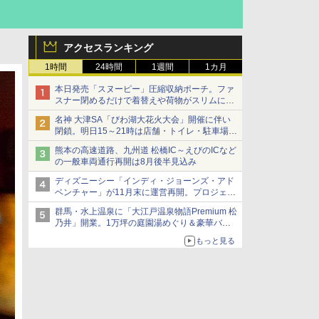
アクセスランキング
1時間
24時間
1週間
1カ月
本日発売「スヌーピー」圧縮収納ポーチ。ファ
スナー閉めるだけで着替えや荷物がスリムにま
とまる
名神 大津SA「びわ湖大花火大会」開催に伴い
閉鎖。明日15～21時は店舗・トイレ・駐車場の
利用不可
熊本の高速道路、九州道 松橋IC～えびのICなど
の一般車両通行再開は8月後半見込み
ディズニーシー「インディ・ジョーンズ・アド
ベンチャー」が11月末に運営再開。プロジェク
ションマッピングを追加、DPAは1500円
群馬・水上温泉に「大江戸温泉物語Premium 松
乃井」開業。1万坪の庭園湯めぐり＆豪華バイ
キングを体験してきた！
もっと見る