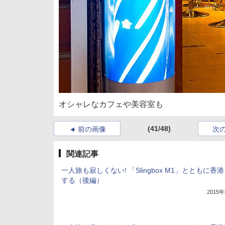
オシャレなカフェや美容室も
(41/48)
前の画像
次
関連記事
一人旅も寂しくない! 「Slingbox M1」とともに香
する（後編）
2015