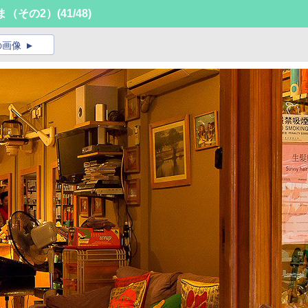
ま（その2）
(41/48)
の画像