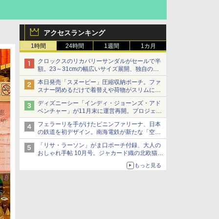
アクセスランキング
1時間
24時間
1週間
1カ月
クロックスのリカバリーサンダルがセールで半
額。23～31cmの幅広いサイズ展開、独自のク
ッション素材を採用
本日発売「スヌーピー」圧縮収納ポーチ。ファ
スナー閉めるだけで着替えや荷物がスリムにま
とまる
ディズニーシー「インディ・ジョーンズ・アド
ベンチャー」が11月末に運営再開。プロジェク
ションマッピングを追加、DPAは1500円
フェラーリを手がけたピニンファリーナ、日本
の鉄道を初デザイン。南海電鉄が新たな「空港
特急」をなにわ筋線へ導入
「リサ・ラーソン」がま口ポーチ付録、大人の
おしゃれ手帖 10月号。ジャカード織の北欧猫デ
ザイン
もっと見る