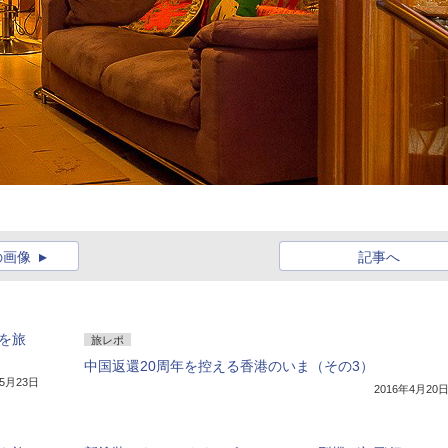
の画像
記事へ
港を旅
旅レポ
中国返還20周年を控える香港のいま（その3）
年5月23日
2016年4月20