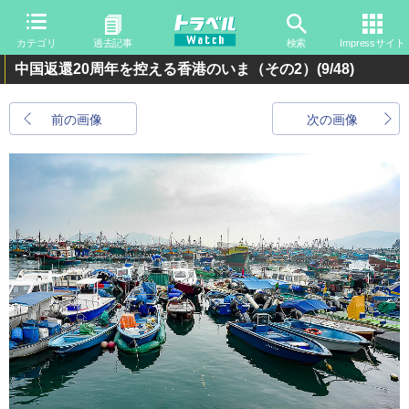
カテゴリ
過去記事
検索
Impressサイト
中国返還20周年を控える香港のいま（その2）
(9/48)
前の画像
次の画像