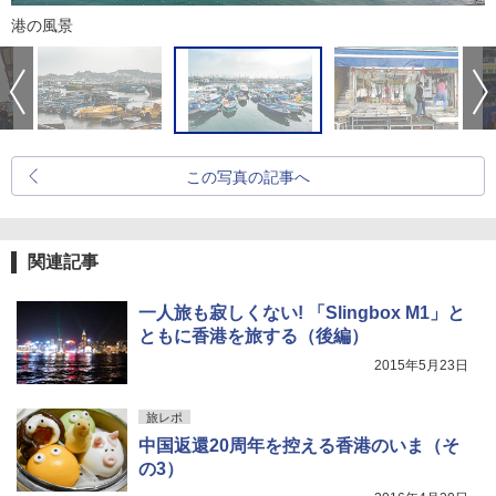
港の風景
この写真の記事へ
関連記事
一人旅も寂しくない! 「Slingbox M1」と
ともに香港を旅する（後編）
2015年5月23日
旅レポ
中国返還20周年を控える香港のいま（そ
の3）