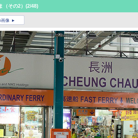
ま（その2）
(2/48)
の画像