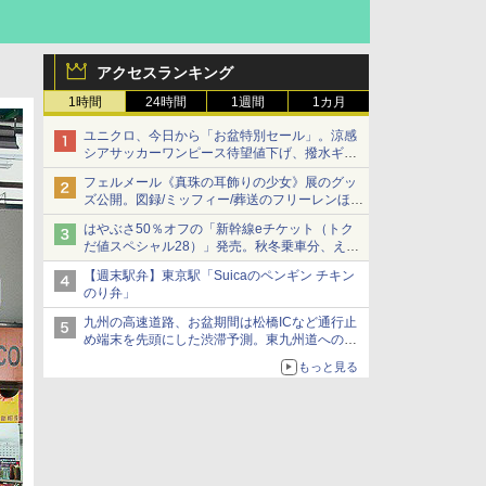
アクセスランキング
1時間
24時間
1週間
1カ月
ユニクロ、今日から「お盆特別セール」。涼感
シアサッカーワンピース待望値下げ、撥水ギア
ショーツは1990円に
フェルメール《真珠の耳飾りの少女》展のグッ
ズ公開。図録/ミッフィー/葬送のフリーレンほ
か、注目ブランドコラボが実現
はやぶさ50％オフの「新幹線eチケット（トク
だ値スペシャル28）」発売。秋冬乗車分、えき
ねっと限定
【週末駅弁】東京駅「Suicaのペンギン チキン
のり弁」
九州の高速道路、お盆期間は松橋ICなど通行止
め端末を先頭にした渋滞予測。東九州道への迂
回は料金調整を実施
もっと見る