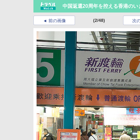
中国返還20周年を控える香港のい
(2/48)
前の画像
次