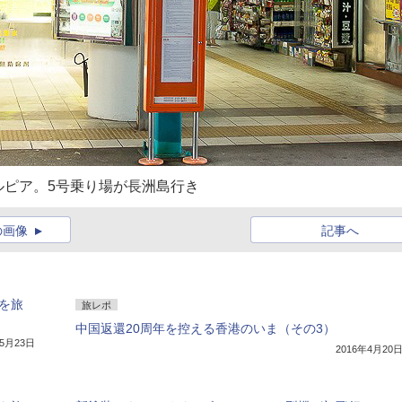
ルピア。5号乗り場が長洲島行き
の画像
記事へ
港を旅
旅レポ
中国返還20周年を控える香港のいま（その3）
年5月23日
2016年4月20