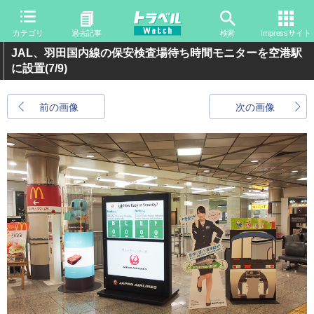
カテゴリ
過去記事
検索
Impressサイト
JAL、羽田国内線の保安検査場待ち時間モニターを空港駅
に設置
(7/9)
前の画像
次の画像