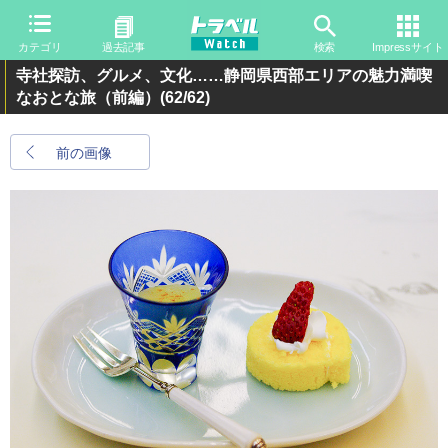
カテゴリ
過去記事
検索
Impressサイト
寺社探訪、グルメ、文化……静岡県西部エリアの魅力満喫
なおとな旅（前編）
(62/62)
前の画像