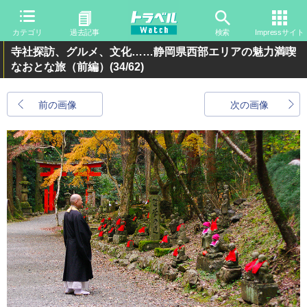
カテゴリ
過去記事
検索
Impressサイト
寺社探訪、グルメ、文化……静岡県西部エリアの魅力満喫
なおとな旅（前編）
(34/62)
前の画像
次の画像