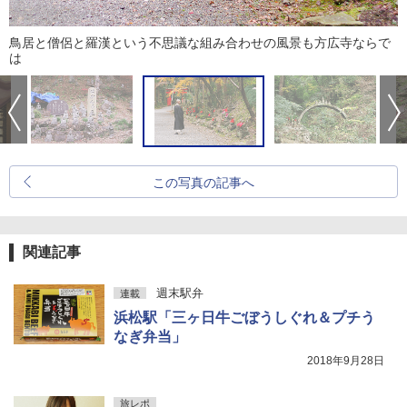
鳥居と僧侶と羅漢という不思議な組み合わせの風景も方広寺ならで
は
この写真の記事へ
関連記事
週末駅弁
連載
浜松駅「三ヶ日牛ごぼうしぐれ＆プチう
なぎ弁当」
2018年9月28日
旅レポ