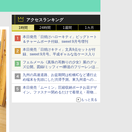
アクセスランキング
1時間
24時間
1週間
1カ月
本日発売「日焼けハローキティ」ビッグトート
＆チャームポーチ付録、sweet 9月号増刊
本日発売「日焼けキティ」文具9点セットが付
録、sweet 9月号。平成ギャルな缶ケース入り
フェルメール《真珠の耳飾りの少女》展のグッ
ズ公開。図録/ミッフィー/葬送のフリーレンほ
か、注目ブランドコラボが実現
九州の高速道路、お盆期間は松橋ICなど通行止
め端末を先頭にした渋滞予測。東九州道への迂
回は料金調整を実施
本日発売「ムーミン」圧縮収納ポーチお花デザ
イン。ファスナー閉めるだけで着替え・荷物が
スリムに
もっと見る