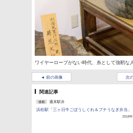
ワイヤーロープがない時代、糸として強靭な
前の画像
次
関連記事
週末駅弁
連載
浜松駅「三ヶ日牛ごぼうしぐれ＆プチうなぎ弁当」
2018