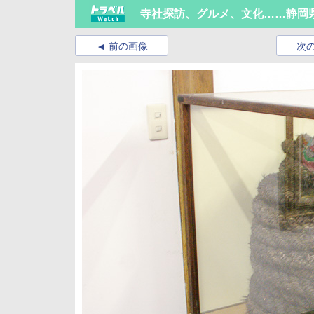
寺社探訪、グルメ、文化……静岡
前の画像
次