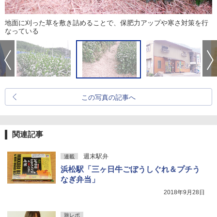
地面に刈った草を敷き詰めることで、保肥力アップや寒さ対策を行
なっている
この写真の記事へ
関連記事
週末駅弁
連載
浜松駅「三ヶ日牛ごぼうしぐれ＆プチう
なぎ弁当」
2018年9月28日
旅レポ