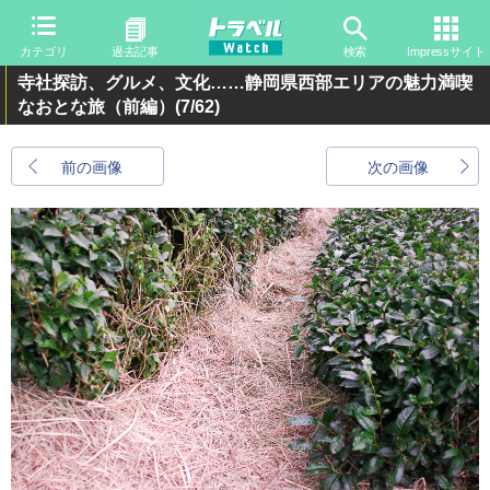
カテゴリ
過去記事
検索
Impressサイト
寺社探訪、グルメ、文化……静岡県西部エリアの魅力満喫
なおとな旅（前編）
(7/62)
前の画像
次の画像