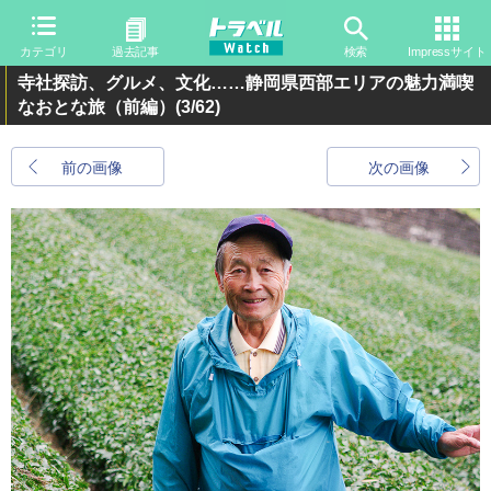
カテゴリ
過去記事
検索
Impressサイト
寺社探訪、グルメ、文化……静岡県西部エリアの魅力満喫
なおとな旅（前編）
(3/62)
前の画像
次の画像