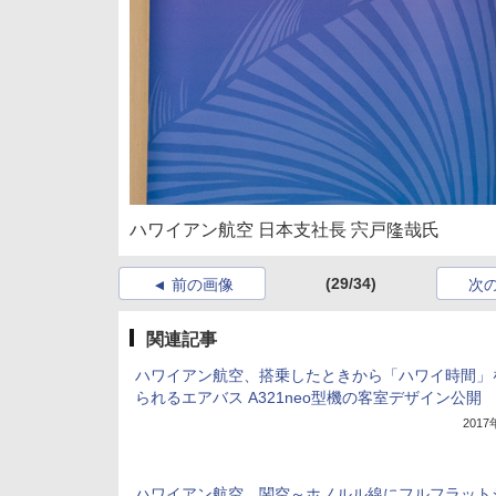
ハワイアン航空 日本支社長 宍戸隆哉氏
(29/34)
前の画像
次
関連記事
ハワイアン航空、搭乗したときから「ハワイ時間」
られるエアバス A321neo型機の客室デザイン公開
201
ハワイアン航空、関空～ホノルル線にフルフラット