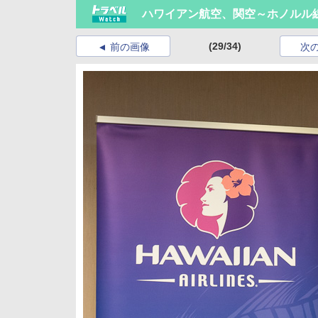
ハワイアン航空、関空～ホノルル
(29/34)
前の画像
次