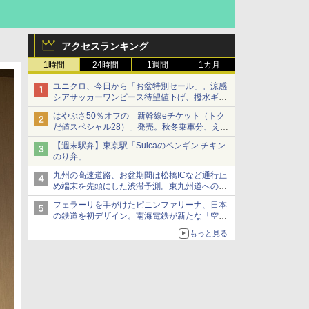
アクセスランキング
1時間
24時間
1週間
1カ月
ユニクロ、今日から「お盆特別セール」。涼感
シアサッカーワンピース待望値下げ、撥水ギア
ショーツは1990円に
はやぶさ50％オフの「新幹線eチケット（トク
だ値スペシャル28）」発売。秋冬乗車分、えき
ねっと限定
【週末駅弁】東京駅「Suicaのペンギン チキン
のり弁」
九州の高速道路、お盆期間は松橋ICなど通行止
め端末を先頭にした渋滞予測。東九州道への迂
回は料金調整を実施
フェラーリを手がけたピニンファリーナ、日本
の鉄道を初デザイン。南海電鉄が新たな「空港
特急」をなにわ筋線へ導入
もっと見る