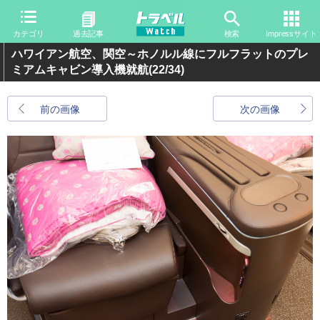
カテゴリ
過去記事
検索
Impressサイト
ハワイアン航空、関空～ホノルル線にフルフラットのプレ
ミアムキャビン導入機就航
(22/34)
前の画像
次の画像