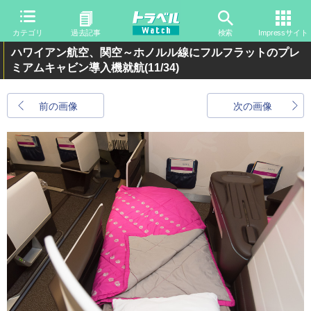
カテゴリ
過去記事
検索
Impressサイト
ハワイアン航空、関空～ホノルル線にフルフラットのプレ
ミアムキャビン導入機就航
(11/34)
前の画像
次の画像