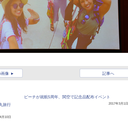
の画像
記事へ
ピーチが就航5周年、関空で記念品配布イベント
2017年3月1
丸旅行
年4月10日