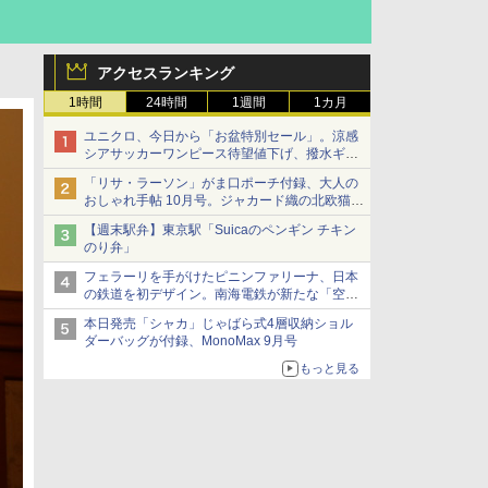
アクセスランキング
1時間
24時間
1週間
1カ月
ユニクロ、今日から「お盆特別セール」。涼感
シアサッカーワンピース待望値下げ、撥水ギア
ショーツは1990円に
「リサ・ラーソン」がま口ポーチ付録、大人の
おしゃれ手帖 10月号。ジャカード織の北欧猫デ
ザイン
【週末駅弁】東京駅「Suicaのペンギン チキン
のり弁」
フェラーリを手がけたピニンファリーナ、日本
の鉄道を初デザイン。南海電鉄が新たな「空港
特急」をなにわ筋線へ導入
本日発売「シャカ」じゃばら式4層収納ショル
ダーバッグが付録、MonoMax 9月号
もっと見る