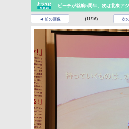
ピーチが就航5周年、次は北東アジ
(11/16)
前の画像
次