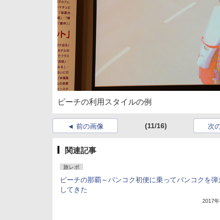
ピーチの利用スタイルの例
(11/16)
前の画像
次
関連記事
旅レポ
ピーチの那覇～バンコク初便に乗ってバンコクを弾
してきた
2017