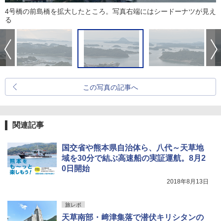
4号橋の前島橋を拡大したところ。写真右端にはシードーナツが見え
る
この写真の記事へ
関連記事
国交省や熊本県自治体ら、八代～天草地
域を30分で結ぶ高速船の実証運航。8月2
0日開始
2018年8月13日
旅レポ
天草南部・﨑津集落で潜伏キリシタンの