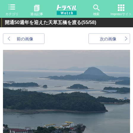
カテゴリ
過去記事
検索
Impressサイト
開通50週年を迎えた天草五橋を渡る
(55/58)
前の画像
次の画像