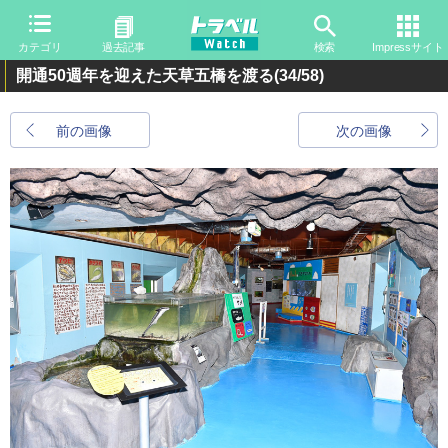
カテゴリ
過去記事
検索
Impressサイト
開通50週年を迎えた天草五橋を渡る
(34/58)
前の画像
次の画像