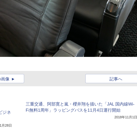
の画像
記事へ
三重交通、阿部寛と嵐・櫻井翔を描いた「JAL 国内線Wi-
Fi無料1周年」ラッピングバスを11月4日運行開始
ビジネ
2018年11月1
11月28日