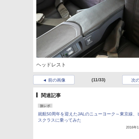
ヘッドレスト
(11/33)
前の画像
次
関連記事
旅レポ
就航50周年を迎えたJALのニューヨーク～東京線、
スクラスに乗ってみた
2016年