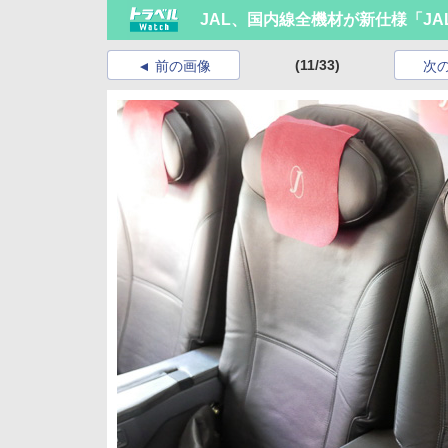
JAL、国内線全機材が新仕様「JAL
(11/33)
前の画像
次