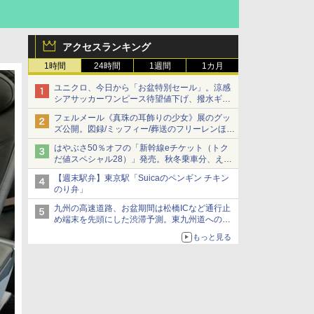
アクセスランキング
1時間
24時間
1週間
1カ月
ユニクロ、今日から「お盆特別セール」。涼感
シアサッカーワンピース待望値下げ、撥水ギア
ショーツは1990円に
フェルメール《真珠の耳飾りの少女》展のグッ
ズ公開。図録/ミッフィー/葬送のフリーレンほ
か、注目ブランドコラボが実現
はやぶさ50％オフの「新幹線eチケット（トク
だ値スペシャル28）」発売。秋冬乗車分、えき
ねっと限定
【週末駅弁】東京駅「Suicaのペンギン チキン
のり弁」
九州の高速道路、お盆期間は松橋ICなど通行止
め端末を先頭にした渋滞予測。東九州道への迂
回は料金調整を実施
もっと見る