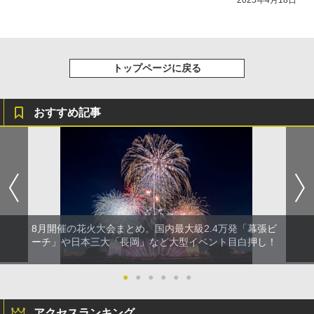
2025年4月18日
トップページに戻る
おすすめ記事
8月開催の花火大会まとめ。国内最大級2.4万発「幕張ビ
ーチ」や日本三大「長岡」など大型イベント目白押し！
●
●
●
●
●
●
アクセスランキング