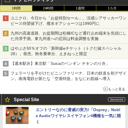
1時間
24時間
1週間
1カ月
ユニクロ、今日から「お盆特別セール」。涼感シアサッカーワン
ピース待望値下げ、撥水ギアショーツは1990円に
九州の高速道路、お盆期間は松橋ICなど通行止め端末を先頭にし
た渋滞予測。東九州道への迂回は料金調整を実施
はやぶさ50％オフの「新幹線eチケット（トクだ値スペシャル
28）」発売。秋冬乗車分、えきねっと限定
【週末駅弁】東京駅「Suicaのペンギン チキンのり弁」
フェラーリを手がけたピニンファリーナ、日本の鉄道を初デザイ
ン。南海電鉄が新たな「空港特急」をなにわ筋線へ導入
もっと見る
Special Site
エントリーなのに脅威の実力!「Osprey」Nobl
e Audioワイヤレスイヤフォン4機種を一気に聴
く