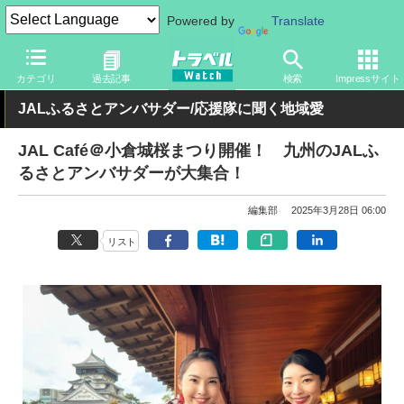
Powered by
Translate
トラベル Watch
企業・政府・官庁
国内エアライン
JAL
カテゴリ
過去記事
検索
Impressサイト
JALふるさとアンバサダー/応援隊に聞く地域愛
JAL Café＠小倉城桜まつり開催！ 九州のJALふ
るさとアンバサダーが大集合！
編集部
2025年3月28日 06:00
リスト