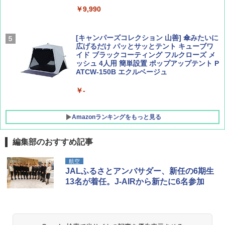
￥9,990
￥1,760
￥2,479
[キャンパーズコレクション 山善] 傘みたいに
広げるだけ パッとサッとテント キューブワ
イド ブラックコーティング フルクローズ メ
ッシュ 4人用 簡単設置 ポップアップテント P
ATCW-150B エクルベージュ
￥-
Amazonランキングをもっと見る
編集部のおすすめ記事
GRANDOOR ステンレス保冷剤 2個セット 2
航空
026リニューアル 急速冷凍 空間倍増 衛生的
JALふるさとアンバサダー、新任の6期生
コンパクト 保冷力長持ち
13名が着任。J-AIRから新たに6名参加
￥2,980
BUNDOK(バンドック)ソロ ドーム 1 EX BDK