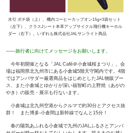
水引 ポチ袋（上）、機内コーヒーカップオン15g×3袋セット
（左下）、クラスJシート本革アップサイクル飛行機キーホル
ダー（右下）。いずれも株式会社JALサンライト商品
――
旅行者に向けてメッセージをお願いします。
今年初開催となる「JAL Café＠小倉城桜まつり」。会
場は福岡県北九州市にある小倉城5階天守閣内です。4階
ではアンバサダー厳選商品をはじめとしたJAL物販ブー
ス、また小倉城とゆかりが深い福智町の上野焼（あがの
やき）の販売・展示も行ないます。
小倉城は北九州空港からクルマで約30分とアクセス抜
群！ また博多‐小倉間は新幹線でなんと15分！
春の陽気あふれる小倉城で九州のJALふるさとアンバ
サダーが精一杯おもてなしいたします。皆さまのお越し