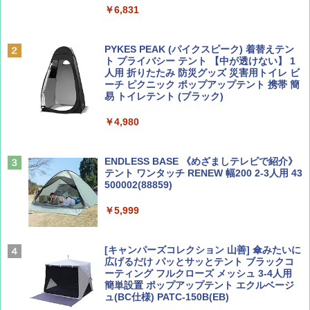
￥6,831
ディズニーファン ２０２６年 ９月号 [雑
地球の歩き方 スター・ウォーズ
誌] (ＤＩＳＮＥＹ ＦＡＮ)
PYKES PEAK (パイクスピーク) 着替えテン
￥2,695
ト プライバシー テント 【中が透けない】 1
￥713
人用 折りたたみ 防災グッズ 災害用トイレ ビ
ーチ ピクニック ポップアップテント 携帯 簡
易 トイレテント (ブラック)
山と溪谷 2026年8月号「南アルプス大全」
僕が見た未来【完全版】
￥4,980
￥1,540
￥0
ENDLESS BASE 《めざましテレビで紹介》
テント ワンタッチ RENEW 幅200 2-3人用 43
500002(88859)
Coyote No.89 特集 星野道夫 夢見る旅
A26 地球の歩き方 チェコ ポーランド スロヴ
ァキア 2026～2027 地球の歩き方A ヨーロッ
￥5,999
パ
￥1,540
￥2,277
[キャンパーズコレクション 山善] 傘みたいに
広げるだけ パッとサッとテント ブラックコ
ーティング フルクローズ メッシュ 3-4人用
簡単設置 ポップアップテント エクルベージ
AIRLINE（エアライン）2026年9月号【特
A09 地球の歩き方 イタリア 2026～2027 地
ュ(BC仕様) PATC-150B(EB)
集】ボーイング110周年を祝して！
球の歩き方A ヨーロッパ