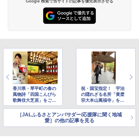
Google 検索で当サイトの記事を優先表示させる
-08EX カーキ ソロキャンプ ポリエステル フ
レーム ドーム型 テント
￥14,800
熊撃退スプレー 熊よけスプレー 熊スプレー
【日本企業販売】超強力クマ対策スプレー 30
0ml（連続噴射30秒）110ml（連続噴射15
秒）射程5～10m 安全ロック搭載 携帯収納袋
付き ヒグマ・イノシシ対策 自治体・教育機
関の購入実績 登山・キャンプ・アウトドア・
防災用品 長期保存可能 緊急時用 日本国内発
送
￥3,680
香川県・琴平町の春の
祝・国宝指定！ 宇治
風物詩「四国こんぴら
の隠れざる名所「黄檗
歌舞伎大芝居」をご紹
宗大本山萬福寺」をJA
DEWEL パラソル 大型 ビーチ アウトドアパ
介！ JALパック特別
L客室乗務員がご紹介
ラソル ガーデン サイトシート付 折りたたみ
ツアーとJALオリジナ
［JALふるさとアンバサダー/応援隊に聞く地域
防水 UVカット 4段階高さ調整 軽量 収納袋付
ルグッズを販売します
き
愛］の他の記事を見る
￥6,459