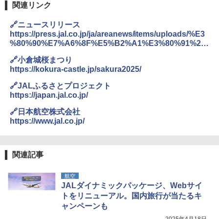
関連リンク
着替えテント トイレテント 透けない【換気
通気窓付き】収納袋付き UVカット 防水 防災
🔗ニュースリリース
コンパクト iimono117 (ブルー)
https://press.jal.co.jp/ja/areanews/items/uploads/%E3
%80%90%E7%A6%8F%E5%B2%A1%E3%80%91%20
￥3,080
%E3%80%8CJAL%20Caf%C3%A9%EF%BC%A0%E5
🔗小倉城桜まつり
%B0%8F%E5%80%89%E5%9F%8E%E6%A1%9C%E3
https://kokura-castle.jp/sakura2025/
%81%BE%E3%81%A4%E3%82%8A%E3%80%8D%E3
%82%92%E9%96%8B%E5%82%AC%E3%81%97%E3
🔗JALふるさとプロジェクト
%81%BE%E3%81%99.pdf
https://japan.jal.co.jp/
🔗日本航空株式会社
https://www.jal.co.jp/
関連記事
航空
JALダイナミックパッケージ、Webサイ
トをリニューアル。国内旅行が当たるキ
ャンペーンも