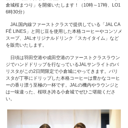
倉城桜まつり」を開催いたします！（10時～17時、LO1
6時30分）
JAL国内線ファーストクラスで提供している「JAL CA
FÉ LINES」と同じ豆を使用した本格コーヒーやコンソメ
スープ、JALオリジナルドリンク「スカイタイム」など
を販売いたします。
日頃は羽田空港や成田空港のファーストクラスラウン
ジでハンドドリップを行なっているJALサンライトのバ
リスタがこの2日間限定で小倉城にやってきます。バリ
スタが丁寧にドリップした本格コーヒーは豊かなコーヒ
ーの香り漂う至極の一杯です。JALの機内やラウンジと
は一味違った、桜咲き誇る小倉城でぜひご堪能くださ
い。