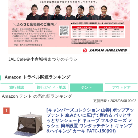
JAL Café＠小倉城桜まつりのチラシ
Amazon トラベル関連ランキング
旅行雑誌
旅行ガイド・地図
テント
アウトドア
Amazon テント の売れ筋ランキング
更新日時：2026/08/08 00:02
BE-PAL(ビ-パル) 2026年 9 月号【特別付録:
D40 地球の歩き方 チェンマイ タイ北部の魅
[キャンパーズコレクション 山善] ポップアッ
SOTO ミニマル"旅"財布 ランダム2種】
力的な町 2026～2027 地球の歩き方D アジア
プテント 傘みたいに広げて畳める パッとサ
ッとサンシェード キューブ フルクローズ メ
ッシュ 簡単設置 ワンタッチテント キャンプ
￥1,500
￥2,079
&ハイキング カーキ PATC-150(KH)