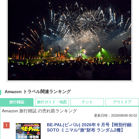
Amazon トラベル関連ランキング
旅行雑誌
旅行ガイド・地図
テント
アウトドア
Amazon 旅行雑誌 の売れ筋ランキング
更新日時：2026/08/08 00:02
BE-PAL(ビ-パル) 2026年 9 月号【特別付録:
SOTO ミニマル"旅"財布 ランダム2種】