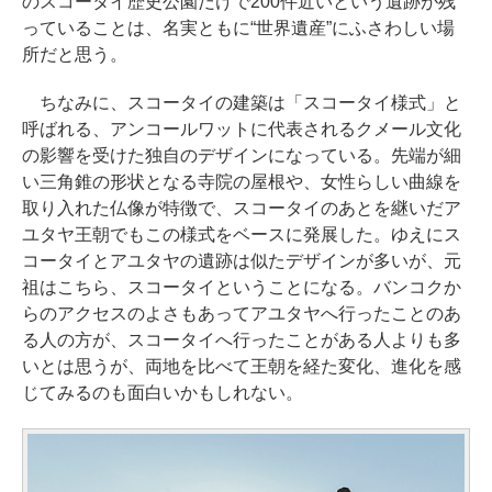
のスコータイ歴史公園だけで200件近いという遺跡が残
っていることは、名実ともに“世界遺産”にふさわしい場
所だと思う。
ちなみに、スコータイの建築は「スコータイ様式」と
呼ばれる、アンコールワットに代表されるクメール文化
の影響を受けた独自のデザインになっている。先端が細
い三角錐の形状となる寺院の屋根や、女性らしい曲線を
取り入れた仏像が特徴で、スコータイのあとを継いだア
ユタヤ王朝でもこの様式をベースに発展した。ゆえにス
コータイとアユタヤの遺跡は似たデザインが多いが、元
祖はこちら、スコータイということになる。バンコクか
らのアクセスのよさもあってアユタヤへ行ったことのあ
る人の方が、スコータイへ行ったことがある人よりも多
いとは思うが、両地を比べて王朝を経た変化、進化を感
じてみるのも面白いかもしれない。