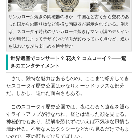
サンカローク焼きの陶磁器のほか、中国など古くから交易のあ
った国からの贈り物など多様な陶磁器が展示されている。例え
ば、スコータイ時代のサンカローク焼きはマンガ調のデザイン
だが時代によってデザインの傾向が変わっていく点など、違い
を味わいながら楽しめる博物館だ
世界遺産でコンサート？ 花火？ コムローイ？――驚
きのエンタテイメント
さて、独特な魅力はあるものの、ここまで紹介してき
たスコータイ歴史公園はかなりオーソドックスな部分
だ。しかし、隠れた面白さもある。
このスコータイ歴史公園では、夜になると遺産を照ら
すライトアップが行なわれ、昼とは違った顔を見せる。
神秘的でもあり、誤解を恐れずにいえば不気味な風情も
漂わせる。不安な人はタクシーなどから見るだけでもよ
いので、夜の顔もぜひ見てほしい。