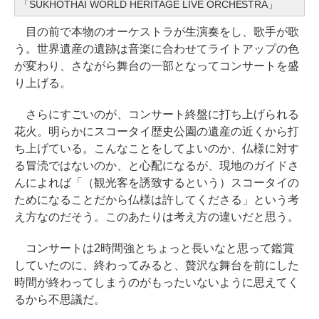
「SUKHOTHAI WORLD HERITAGE LIVE ORCHESTRA」
目の前で本物のオーケストラが生演奏をし、歌手が歌
う。世界遺産の遺跡は音楽に合わせてライトアップの色
が変わり、さながら舞台の一部となってコンサートを盛
り上げる。
さらにすごいのが、コンサート終盤に打ち上げられる
花火。明らかにスコータイ歴史公園の遺産の近くから打
ち上げている。こんなことをしてよいのか、仏様に対す
る冒涜ではないのか、と心配になるが、現地のガイドさ
んによれば「（観光客を誘致するという）スコータイの
ためになることだから仏様は許してくださる」という考
え方なのだそう。このあたりは考え方の違いだと思う。
コンサートは2時間強とちょっと長いなと思って鑑賞
していたのに、終わってみると、贅沢な舞台を前にした
時間が終わってしまうのがもったいないように思えてく
るから不思議だ。