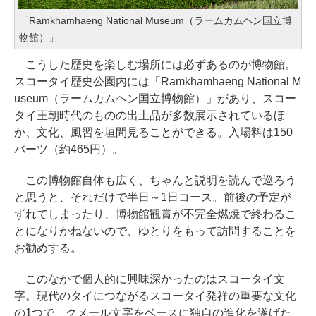
「Ramkhamhaeng National Museum（ラームカムヘン国立博
物館）」
こうした歴史を楽しむ場所には必ずあるのが博物館。
スコータイ歴史公園内には「Ramkhamhaeng National M
useum（ラームカムヘン国立博物館）」があり、スコー
タイ王朝時代のものの出土品が多数展示されているほ
か、文化、風習を垣間見ることができる。入場料は150
バーツ（約465円）。
この博物館自体も広く、ちゃんと説明を読んで巡ろう
と思うと、それだけで半日～1日コース。前後の予定が
ずれてしまったり、博物館観賞が不完全燃焼で終わるこ
とになりかねないので、ゆとりをもって訪問することを
お勧めする。
このなかで個人的に興味深かったのはスコータイ文
字。現代のタイにつながるスコータイ発祥の重要な文化
の1つで、クメール文字をベースに独自の進化を遂げた