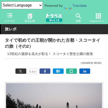
Powered by
Translate
トラベル Watch
旅の方法
空旅
飛行機
カテゴリ
過去記事
検索
Impressサイト
旅レポ
タイで初めての王朝が開かれた古都・スコータイ
の旅（その2）
13世紀の遺跡を花火が彩る！ スコータイ歴史公園の散策
（2016/5/31 00:00）
リスト