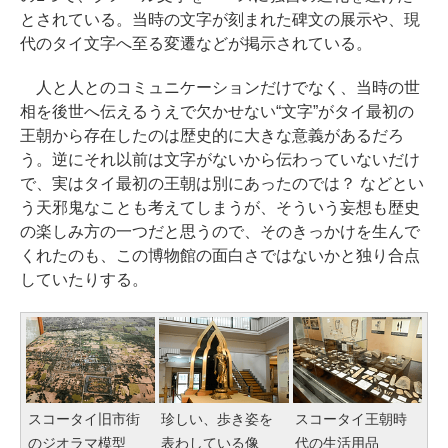
とされている。当時の文字が刻まれた碑文の展示や、現
代のタイ文字へ至る変遷などが掲示されている。
人と人とのコミュニケーションだけでなく、当時の世
相を後世へ伝えるうえで欠かせない“文字”がタイ最初の
王朝から存在したのは歴史的に大きな意義があるだろ
う。逆にそれ以前は文字がないから伝わっていないだけ
で、実はタイ最初の王朝は別にあったのでは？ などとい
う天邪鬼なことも考えてしまうが、そういう妄想も歴史
の楽しみ方の一つだと思うので、そのきっかけを生んで
くれたのも、この博物館の面白さではないかと独り合点
していたりする。
スコータイ旧市街
珍しい、歩き姿を
スコータイ王朝時
のジオラマ模型
表わしている像
代の生活用品