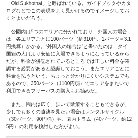
「Old Sukhothai」と呼ばれている。ガイドブックやカタ
ログなどでこの表現をよく見かけるのでイメージしてお
くとよいだろう。
公園内は5つのエリアに分かれており、外国人の場合
は、各エリアごとに100バーツ（約310円、1バーツ＝3.1
円換算）かかる。“外国人の場合は”と書いたのは、タイ
国籍の人はより安価に入場できるようになっているから
だが、料金が併記されているところでは正しい料金を確
認する必要があると認識しておこう。またエリアごとに
料金を払うという、ちょっと分かりにくいシステムでも
あるので、350バーツ（1100円弱）でエリアをまたいで
利用できるフリーパスの購入もお勧めだ。
また、園内は広く、歩いて散策することもできるが、
少しでも多くの遺跡を見たい場合はレンタルサイクル
（30バーツ、90円強）や、園内トラム（40バーツ、約12
5円）の利用を検討した方がよい。