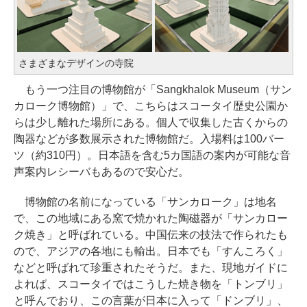
さまざまなデザインの寺院
もう一つ注目の博物館が「Sangkhalok Museum（サン
カローク博物館）」で、こちらはスコータイ歴史公園か
らは少し離れた場所にある。個人で収集した古くからの
陶器などが多数展示された博物館だ。入場料は100バー
ツ（約310円）。日本語を含む5カ国語の案内が可能な音
声案内レシーバもあるので安心だ。
博物館の名前になっている「サンカローク」は地名
で、この地域にある窯で焼かれた陶磁器が「サンカロー
ク焼き」と呼ばれている。中国伝来の技法で作られたも
ので、アジアの各地にも輸出。日本でも「すんころく」
などと呼ばれて珍重されたそうだ。また、現地ガイドに
よれば、スコータイではこうした焼き物を「トンブリ」
と呼んでおり、この言葉が日本に入って「ドンブリ」、