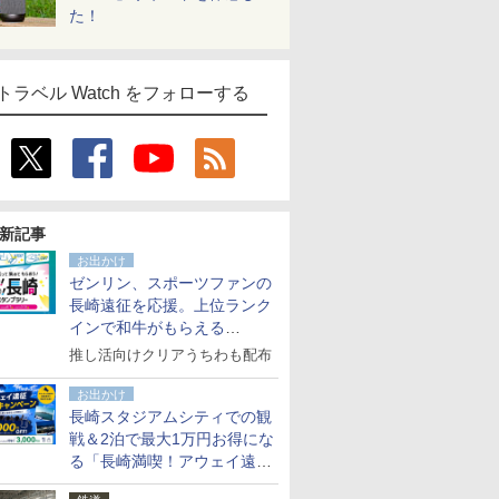
た！
トラベル Watch をフォローする
新記事
お出かけ
ゼンリン、スポーツファンの
長崎遠征を応援。上位ランク
インで和牛がもらえる
「GO！GO！長崎スタンプラ
推し活向けクリアうちわも配布
リー」
お出かけ
長崎スタジアムシティでの観
戦＆2泊で最大1万円お得にな
る「長崎満喫！アウェイ遠征
応援キャンペーン」