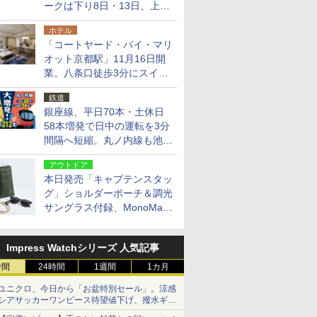
ークは下り8日・13日、上り
14日・15日
ホテル
「コートヤード・バイ・マリ
オット京都駅」11月16日開
業。八条口徒歩3分にスイー
ト含む全270室、ダイニング
鉄道
も併設
銀座線、平日70本・土休日
58本増発で日中の運転を3分
間隔へ短縮。丸ノ内線も池袋
～中野坂上を4分間隔に
アウトドア
本日発売「キャプテンスタッ
グ」ショルダーポーチ＆調光
サングラス付録、MonoMax
9月号増刊
Impress Watchシリーズ 人気記事
時間
24時間
1週間
1カ月
ユニクロ、今日から「お盆特別セール」。涼感
シアサッカーワンピース待望値下げ、撥水ギア
ショーツは1990円に