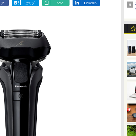
ェア
はてブ
note
LinkedIn