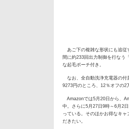
あご下の複雑な形状にも追従す
間に約233回出力制御を行なう
な起毛ポーチ付き。
なお、全自動洗浄充電器の付属す
9273円のところ、12％オフの2
Amazonでは5月20日から、Am
中。さらに5月27日9時～6月2
っている。そのほかお得なキャン
だきたい。