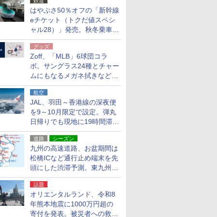
鉄道
はやぶさ50％オフの「新幹線
eチケット（トクだ値スペシ
ャル28）」発売。秋冬乗車
分、えきねっと限定
グッズ
Zoff、「MLB」6球団コラ
ボ。サングラス24種とチャー
ムにもなるメガネ拭きなど雑
貨24種
航空
JAL、羽田～香港線の深夜便
を9～10月限定で設定。弾丸
日帰りでも現地に19時間滞在
できる
道路
シーズン
九州の高速道路、お盆期間は
松橋ICなど通行止め端末を先
頭にした渋滞予測。東九州道
への迂回は料金調整を実施
話題
オリエンタルランド、令和8
年熊本地震に1000万円超の
寄付を発表。被災者への救援