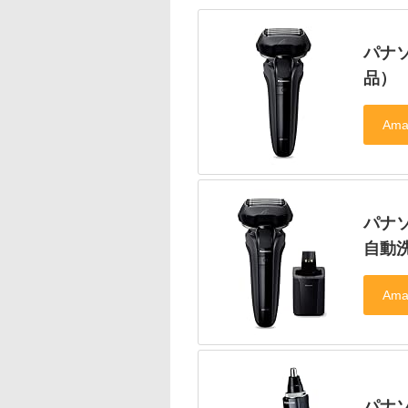
パナソ
品）
パナソ
自動
パナ