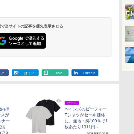
 検索で当サイトの記事を優先表示させる
ェア
はてブ
note
LinkedIn
セール
機内持
ヘインズのビーフィー
ースが
Tシャツがセール価格
スナー
に。無地・綿100％で1
拡張、
枚あたり1311円～
納でき
2026年5月21日