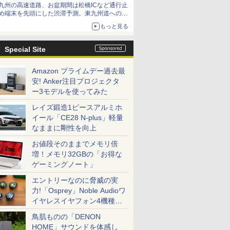
九州の高速道路、お盆期間は松橋ICなど通行止
め端末を先頭にした渋滞予測。東九州道への迂
回は料金調整を実施
もっと見る
Special Site
Amazon プライムデー過去最
安! Anker注目プロジェクタ
ー3モデルを使ってみた
レイズ鍛造1ピースアルミホ
イール「CE28 N-plus」軽量
なままに剛性を向上
お値段そのままでメモリ倍
増！メモリ32GBの「お得な
ゲーミングノート」
エントリーなのに脅威の実
力!「Osprey」Noble Audioワ
イヤレスイヤフォン4機種を
一気に聴く
鳥肌ものの「DENON
HOME」サウンドを体感し