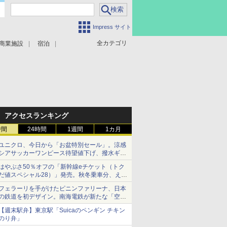
Impress サイト
全カテゴリ
商業施設
宿泊
アクセスランキング
時間
24時間
1週間
1カ月
ユニクロ、今日から「お盆特別セール」。涼感
シアサッカーワンピース待望値下げ、撥水ギア
ショーツは1990円に
はやぶさ50％オフの「新幹線eチケット（トク
だ値スペシャル28）」発売。秋冬乗車分、えき
ねっと限定
フェラーリを手がけたピニンファリーナ、日本
の鉄道を初デザイン。南海電鉄が新たな「空港
特急」をなにわ筋線へ導入
【週末駅弁】東京駅「Suicaのペンギン チキン
のり弁」