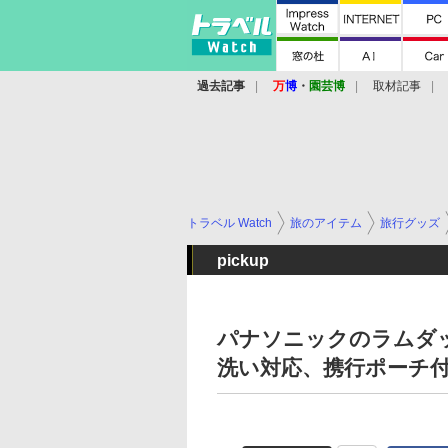
過去記事
万
博
・
園芸博
取材記事
トラベル Watch
旅のアイテム
旅行グッズ
pickup
パナソニックのラムダ
洗い対応、携行ポーチ