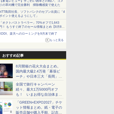
【家電レビュー】手ごわい雑草との戦い、コメ
リの草刈機で完全勝利 掃除機感覚で使えた
NTT島田社長、ソフトバンクのセブン出資に「d
ポイント使えるようにして」
「オクトパストラベラー」70%オフで1,643
円！ もうすぐ終了のセール情報まとめ【8月8日
更新】
KDDI、楽天へのローミングを9月末で終了
ニンテンドーeショップでは「大神 絶景版」が
67%オフで990円
もっと見る
おすすめ記事
8月開催の花火大会まとめ。
国内最大級2.4万発「幕張ビ
ーチ」や日本三大「長岡」な
ど大型イベント目白押し！
全国で旅行キャンペーン
続々、最大1万5000円オフ
も！ いまお得な自治体まと
め
「GREEN×EXPO2027」チケ
ット情報まとめ。紙・電子の
販売店舗や購入手順、記念チ