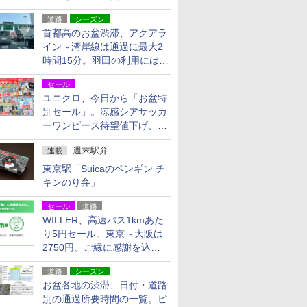
活動・復旧支援
道路
シーズン
首都高のお盆渋滞、アクアラ
イン～湾岸線は通過に最大2
時間15分。羽田の利用には
「空港西出口」の利用検討を
セール
ユニクロ、今日から「お盆特
別セール」。涼感シアサッカ
ーワンピース待望値下げ、撥
水ギアショーツは1990円に
週末駅弁
連載
東京駅「Suicaのペンギン チ
キンのり弁」
セール
道路
WILLER、高速バス1kmあた
り5円セール。東京～大阪は
2750円、ご縁に感謝を込め
た20周年記念キャンペーン
道路
シーズン
お盆各地の渋滞、日付・道路
別の通過所要時間の一覧。ピ