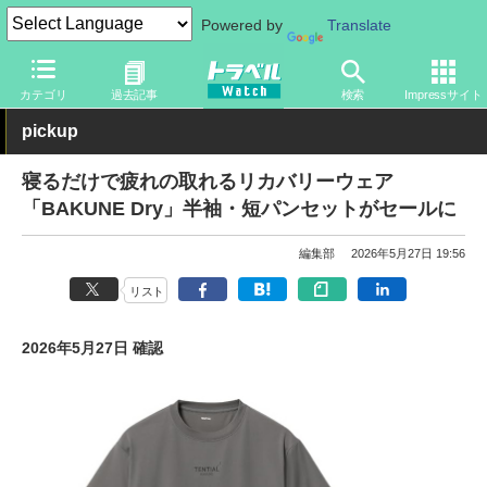
Powered by
Translate
トラベル Watch
旅の情報
セール
カテゴリ
過去記事
検索
Impressサイト
pickup
寝るだけで疲れの取れるリカバリーウェア
「BAKUNE Dry」半袖・短パンセットがセールに
編集部
2026年5月27日 19:56
リスト
2026年5月27日 確認