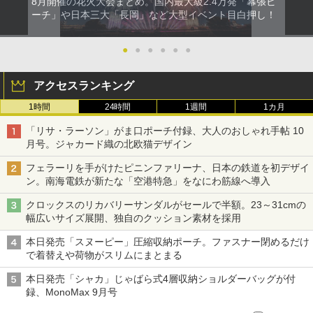
8月開催の花火大会まとめ。国内最大級2.4万発「幕張ビ
ーチ」や日本三大「長岡」など大型イベント目白押し！
●
●
●
●
●
●
アクセスランキング
1時間
24時間
1週間
1カ月
「リサ・ラーソン」がま口ポーチ付録、大人のおしゃれ手帖 10
月号。ジャカード織の北欧猫デザイン
フェラーリを手がけたピニンファリーナ、日本の鉄道を初デザイ
ン。南海電鉄が新たな「空港特急」をなにわ筋線へ導入
クロックスのリカバリーサンダルがセールで半額。23～31cmの
幅広いサイズ展開、独自のクッション素材を採用
本日発売「スヌーピー」圧縮収納ポーチ。ファスナー閉めるだけ
で着替えや荷物がスリムにまとまる
本日発売「シャカ」じゃばら式4層収納ショルダーバッグが付
録、MonoMax 9月号