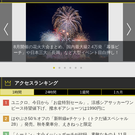
8月開催の花火大会まとめ。国内最大級2.4万発「幕張ビ
ーチ」や日本三大「長岡」など大型イベント目白押し！
●
●
●
●
●
●
アクセスランキング
1時間
24時間
1週間
1カ月
ユニクロ、今日から「お盆特別セール」。涼感シアサッカーワン
ピース待望値下げ、撥水ギアショーツは1990円に
はやぶさ50％オフの「新幹線eチケット（トクだ値スペシャル
28）」発売。秋冬乗車分、えきねっと限定
「ムーミン」大小メッシュポーチが付録、素敵なあの人 11月