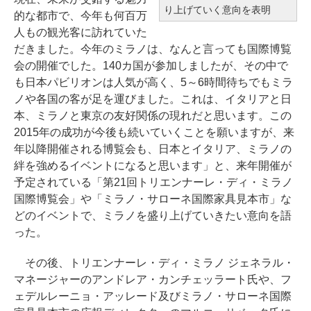
り上げていく意向を表明
的な都市で、今年も何百万
人もの観光客に訪れていた
だきました。今年のミラノは、なんと言っても国際博覧
会の開催でした。140カ国が参加しましたが、その中で
も日本パビリオンは人気が高く、5～6時間待ちでもミラ
ノや各国の客が足を運びました。これは、イタリアと日
本、ミラノと東京の友好関係の現れだと思います。この
2015年の成功が今後も続いていくことを願いますが、来
年以降開催される博覧会も、日本とイタリア、ミラノの
絆を強めるイベントになると思います」と、来年開催が
予定されている「第21回トリエンナーレ・ディ・ミラノ
国際博覧会」や「ミラノ・サローネ国際家具見本市」な
どのイベントで、ミラノを盛り上げていきたい意向を語
った。
その後、トリエンナーレ・ディ・ミラノ ジェネラル・
マネージャーのアンドレア・カンチェッラート氏や、フ
ェデルレーニョ・アッレード及びミラノ・サローネ国際