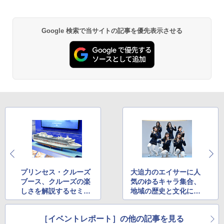
防災用品 長期保存可能 緊急時用 日本国内発
￥6,830
送
地球の歩き方 スター・ウォーズ
￥3,680
Google 検索で当サイトの記事を優先表示させる
PYKES PEAK (パイクスピーク) 着替えテン
￥2,695
ト プライバシー テント 【中が透けない】 1
人用 折りたたみ 防災グッズ 災害用トイレ ビ
ーチ ピクニック ポップアップテント 携帯 簡
GRANDOOR ステンレス保冷剤 2個セット 2
易 トイレテント (グレー)
026リニューアル 急速冷凍 空間倍増 衛生的
コンパクト 保冷力長持ち
A09 地球の歩き方 イタリア 2026～2027 地
￥4,980
球の歩き方A ヨーロッパ
￥2,980
￥2,479
ENDLESS BASE 《めざましテレビで紹介》
テント ワンタッチ RENEW 幅200 2-3人用 43
BUNDOK(バンドック)ソロ ドーム 1 EX BDK
500002(88859)
-08EX カーキ ソロキャンプ ポリエステル フ
レーム ドーム型 テント
A26 地球の歩き方 チェコ ポーランド スロヴ
ァキア 2026～2027 地球の歩き方A ヨーロッ
￥5,999
パ
￥-
プリンセス・クルーズ
大迫力のエイサーに人
￥2,277
[キャンパーズコレクション 山善] 傘みたいに
ブース、クルーズの楽
気のゆるキャラ集合、
広げるだけ パッとサッとテント ブラックコ
DEWEL パラソル 大型 ビーチ アウトドアパ
しさを解説するセミナ
地域の歴史と文化に注
ーティング フルクローズ メッシュ 3-4人用
ラソル ガーデン サイトシート付 折りたたみ
ーを実施
目した日本ステージ
簡単設置 ポップアップテント エクルベージ
防水 UVカット 4段階高さ調整 軽量 収納袋付
新しい日本地理 地図・統計・移動から読み
（その3）
ュ(BC仕様) PATC-150B(EB)
き
解く (講談社現代新書)
［イベントレポート］の他の記事を見る