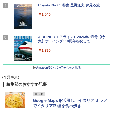
Coyote No.89 特集 星野道夫 夢見る旅
￥1,540
AIRLINE（エアライン）2026年9月号【特
集】ボーイング110周年を祝して！
￥1,760
Amazonランキングをもっと見る
（平澤寿康）
編集部のおすすめ記事
D40 地球の歩き方 チェンマイ タイ北部の魅
[キャンパーズコレクション 山善] ポップアッ
熊撃退スプレー 熊よけスプレー 熊スプレー
力的な町 2026～2027 地球の歩き方D アジア
プテント 傘みたいに広げて畳める パッとサ
【日本企業販売】超強力クマ対策スプレー 30
旅レポ
ッとサンシェード キューブ フルクローズ メ
0ml（連続噴射30秒）110ml（連続噴射15
Google Mapsを活用し、イタリア ミラノ
ッシュ 簡単設置 ワンタッチテント キャンプ
秒）射程5～10m 安全ロック搭載 携帯収納袋
￥2,079
&ハイキング カーキ PATC-150(KH)
付き ヒグマ・イノシシ対策 自治体・教育機
でイタリア料理を食べ歩き
関の購入実績 登山・キャンプ・アウトドア・