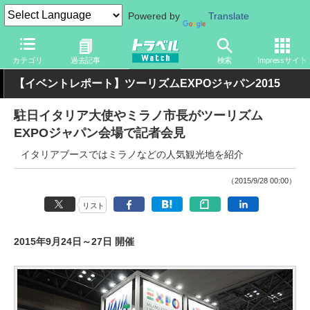
Powered by
Translate
トラベル Watch
地域
海外旅行
ヨーロッパ
カテゴリ
過去記事
検索
Impressサイト
【イベントレポート】ツーリズムEXPOジャパン2015
駐日イタリア大使やミラノ市長がツーリズム
EXPOジャパン会場で記者会見
イタリアブースではミラノなどの人気観光地を紹介
（2015/9/28 00:00）
リスト
2015年9月24日～27日 開催