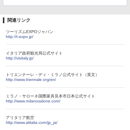
￥9,990
￥6,459
￥1,540
[キャンパーズコレクション 山善] 傘みたいに
ポインターライト 強力 小型 緑色/赤色/青紫色
関連リンク
広げるだけ パッとサッとテント キューブワ
USB充電式 高精度 超長距離照射 長時間使用
イド ブラックコーティング フルクローズ メ
可能 安全ロック付き 高安全性 金属製耐久 コ
ツーリズムEXPOジャパン
ッシュ 4人用 簡単設置 ポップアップテント P
ンパクト多機能設計 持ち運び便利 アウトド
http://t-expo.jp/
ATCW-150B エクルベージュ
ア/オフィス/教育現場/展示会用 緑
￥-
￥1,180
イタリア政府観光局公式サイト
http://visitaly.jp/
トリエンナーレ・ディ・ミラノ公式サイト（英文）
http://www.triennale.org/en/
ミラノ・サローネ国際家具見本市日本公式サイト
http://www.milanosalone.com/
アリタリア航空
http://www.alitalia.com/jp_ja/