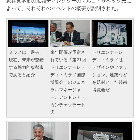
家具見本市の広報ディレクターのマルコ・サベッタ氏に
よって、それぞれのイベントの概要が説明された。
ミラノは、過去、
来年開催が予定さ
トリエンナーレ・
現在、未来が交錯
れている「第21回
ディ・ミラノは、
する魅力的な都市
トリエンナーレ・
デザインやファッ
であると紹介
ディ・ミラノ国際
ション、建築など
博覧会」のジェネ
を題材とした芸術
ラルマネージャ
博覧会だ
ー、アンドレア・
カンチェッラート
氏