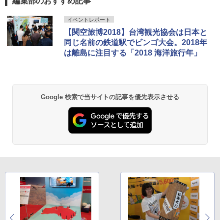
編集部のおすすめ記事
D40 地球の歩き方 チェンマイ タイ北部の魅
[キャンパーズコレクション 山善] ポップアッ
DEWEL パラソル 大型 ビーチ アウトドアパ
イベントレポート
力的な町 2026～2027 地球の歩き方D アジア
プテント 傘みたいに広げて畳める パッとサ
ラソル ガーデン サイトシート付 折りたたみ
【関空旅博2018】台湾観光協会は日本と
ッとサンシェード キューブ フルクローズ メ
防水 UVカット 4段階高さ調整 軽量 収納袋付
ッシュ 簡単設置 ワンタッチテント キャンプ
き
同じ名前の鉄道駅でビンゴ大会。2018年
￥2,079
&ハイキング カーキ PATC-150(KH)
は離島に注目する「2018 海洋旅行年」
￥6,459
￥6,831
A09 地球の歩き方 イタリア 2026～2027 地
球の歩き方A ヨーロッパ
BUNDOK(バンドック)ソロ ドーム 1 EX BDK
PYKES PEAK (パイクスピーク) 着替えテン
-08EX カーキ ソロキャンプ ポリエステル フ
Google 検索で当サイトの記事を優先表示させる
ト プライバシー テント 【中が透けない】 1
レーム テント
￥2,479
人用 折りたたみ 防災グッズ 災害用トイレ ビ
ーチ ピクニック ポップアップテント 携帯 簡
￥14,800
易 トイレテント (ブラック)
地球の歩き方 スター・ウォーズ
￥4,980
GRANDOOR ステンレス保冷剤 2個セット 2
￥2,695
026リニューアル 急速冷凍 空間倍増 衛生的
コンパクト 保冷力長持ち
ENDLESS BASE 《めざましテレビで紹介》
テント ワンタッチ RENEW 幅200 2-3人用 43
￥2,980
500002(88859)
A26 地球の歩き方 チェコ ポーランド スロヴ
ァキア 2026～2027 地球の歩き方A ヨーロッ
￥5,999
ニューエラ New Era キャップ メッシュキャ
パ