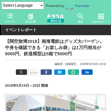
Powered by
Translate
トラベル Watch
イベント
関空旅博
2018
カテゴリ
過去記事
検索
Impressサイト
イベントレポート
【関空旅博2018】南海電鉄はグッズ大バーゲン。
中身を確認できる「お楽しみ袋」は1万円相当が
5000円、鉄道模型は5箱で5000円
編集部：稲葉隆司
2018年5月19日 23:32
リスト
2018年5月19日～20日 開催