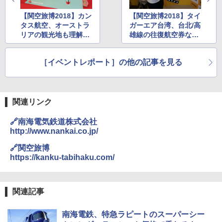
ップ 9FORTY AFrame 15226380 NER37C00
94 ストーン ニューエラキャップ 9FORTYA
【関空旅博2018】カン
【関空旅博2018】タイ
￥2,277
[キャンパーズコレクション 山善] 傘みたいに
サーフライダーファウンデーション Surfride
タス航空、オーストラ
ガーエア台湾、台北/高
広げるだけ パッとサッとテント ブラックコ
r Foundation コラボ Aフレーム メンズ レデ
リアの観光地も理解で
雄線の往復航空券など
ーティング フルクローズ メッシュ 3-4人用
ィース 帽子 スナップバック a-frame 9フォー
きる輪投げゲームやVR
が当たる「おみくじ」
簡単設置 ポップアップテント エクルベージ
ティー男女兼用ユニセックス 夏用 日除けUV
新しい日本地理 地図・統計・移動から読み
ュ(BC仕様) PATC-150B(EB)
ケア FREE
体験コーナー
抽選会
解く (講談社現代新書)
［イベントレポート］の他の記事を見る
￥9,990
￥4,400
￥1,540
[キャンパーズコレクション 山善] 傘みたいに
熊撃退スプレー 熊よけスプレー 熊スプレー
関連リンク
広げるだけ パッとサッとテント キューブワ
【日本企業販売】超強力クマ対策スプレー 30
イド ブラックコーティング フルクローズ メ
0ml（連続噴射30秒）110ml（連続噴射15
🔗南海電気鉄道株式会社
ッシュ 4人用 簡単設置 ポップアップテント P
秒）射程5～10m 安全ロック搭載 携帯収納袋
http://www.nankai.co.jp/
ATCW-150B エクルベージュ
付き ヒグマ・イノシシ対策 自治体・教育機
関の購入実績 登山・キャンプ・アウトドア・
🔗関空旅博
防災用品 長期保存可能 緊急時用 日本国内発
￥-
https://kanku-tabihaku.com/
送
￥3,680
関連記事
南海電鉄、特急ラピートのスーパーシー