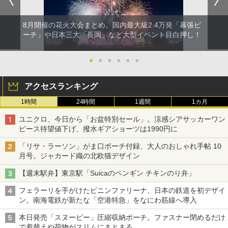
8月開催の花火大会まとめ。国内最大級2.4万発「幕張ビ
ーチ」や日本三大「長岡」など大型イベント目白押し！
●
●
●
●
●
●
アクセスランキング
1時間
24時間
1週間
1カ月
ユニクロ、今日から「お盆特別セール」。涼感シアサッカーワン
ピース待望値下げ、撥水ギアショーツは1990円に
「リサ・ラーソン」がま口ポーチ付録、大人のおしゃれ手帖 10
月号。ジャカード織の北欧猫デザイン
【週末駅弁】東京駅「Suicaのペンギン チキンのり弁」
フェラーリを手がけたピニンファリーナ、日本の鉄道を初デザイ
ン。南海電鉄が新たな「空港特急」をなにわ筋線へ導入
本日発売「スヌーピー」圧縮収納ポーチ。ファスナー閉めるだけ
で着替えや荷物がスリムにまとまる