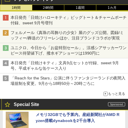
1時間
24時間
1週間
1カ月
本日発売「日焼けハローキティ」ビッグトート＆チャームポーチ
付録、sweet 9月号増刊
フェルメール《真珠の耳飾りの少女》展のグッズ公開。図録/ミ
ッフィー/葬送のフリーレンほか、注目ブランドコラボが実現
ユニクロ、今日から「お盆特別セール」。涼感シアサッカーワン
ピース待望値下げ、撥水ギアショーツは1990円に
本日発売「日焼けキティ」文具9点セットが付録、sweet 9月
号。平成ギャルな缶ケース入り
「Reach for the Stars」公演に伴うファンタジーランドの夜間入
場規制を変更。9月から18時50分～20時ごろに
もっと見る
Special Site
メモリ32GBでも予算内。産経新聞社がAMD R
yzen搭載dynabookを2千台導入