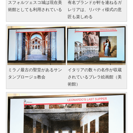
スフォルツェスコ城は現在美
有名ブランドが軒を連ねるガ
術館としても利用されている
レリアは、リバティ様式の意
匠も楽しめる
ミラノ最古の聖堂があるサン
イタリアの数々の名作が収蔵
タンブロージョ教会
されているブレラ絵画館（美
術館）