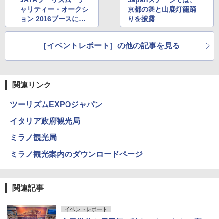
￥3,680
ャリティー・オークシ
京都の舞と山鹿灯籠踊
[キャンパーズコレクション 山善] 傘みたいに
ョン 2016ブースに多
りを披露
広げるだけ パッとサッとテント ブラックコ
数のモデルプレーンが
ーティング フルクローズ メッシュ 3-4人用
Across やわらか保冷剤 日本製 固まらない 1
並ぶ
簡単設置 ポップアップテント エクルベージ
1cm ソフト 2個セット (2個セット)
［イベントレポート］の他の記事を見る
ュ(BC仕様) PATC-150B(EB)
￥680
￥9,990
関連リンク
着替えテント トイレテント 透けない【換気
[キャンパーズコレクション 山善] 傘みたいに
通気窓付き】収納袋付き UVカット 防水 防災
広げるだけ パッとサッとテント キューブワ
ツーリズムEXPOジャパン
コンパクト iimono117 (ブルー)
イドプラス ブラックコーティング フルクロ
ーズ メッシュ 5人用 簡単設置 ポップアップ
イタリア政府観光局
テント PATCW-200B エクルベージュ
￥3,180
ミラノ観光局
￥15,990
ミラノ観光案内のダウンロードページ
関連記事
イベントレポート