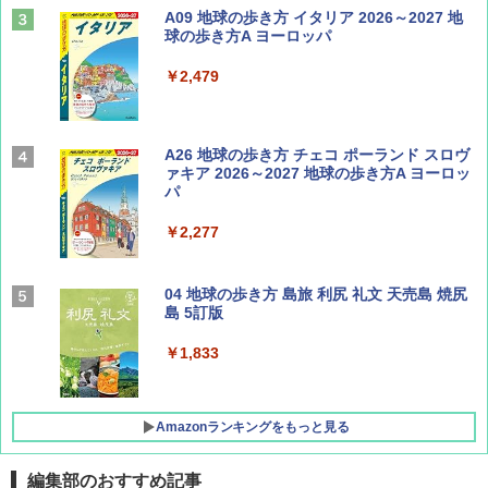
ディズニーファン ２０２６年 ９月号 [雑
A09 地球の歩き方 イタリア 2026～2027 地
誌] (ＤＩＳＮＥＹ ＦＡＮ)
球の歩き方A ヨーロッパ
￥713
￥2,479
山と溪谷 2026年8月号「南アルプス大全」
A26 地球の歩き方 チェコ ポーランド スロヴ
ァキア 2026～2027 地球の歩き方A ヨーロッ
パ
￥1,540
￥2,277
サライ 2026年 9月号 [雑誌]
04 地球の歩き方 島旅 利尻 礼文 天売島 焼尻
島 5訂版
￥600
￥1,833
Amazonランキングをもっと見る
編集部のおすすめ記事