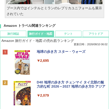
ブース内ではインテルとミランのレプリカユニフォームも展示
されていた
Amazon トラベル関連ランキング
旅行雑誌
旅行ガイド・地図
テント
アウトドア
Amazon 旅行ガイド・地図 の売れ筋ランキング
更新日時：2026/08/10 06:02
BE-PAL(ビ-パル) 2026年 10 月号【特別付録:
地球の歩き方 スター・ウォーズ
ノルディスク 4ホール鋳鉄スキレット】
￥2,695
￥1,540
BE-PAL(ビ-パル) 2026年 9 月号【特別付録:
D40 地球の歩き方 チェンマイ タイ北部の魅
SOTO ミニマル"旅"財布 ランダム2種】
力的な町 2026～2027 地球の歩き方D アジア
￥1,500
￥2,079