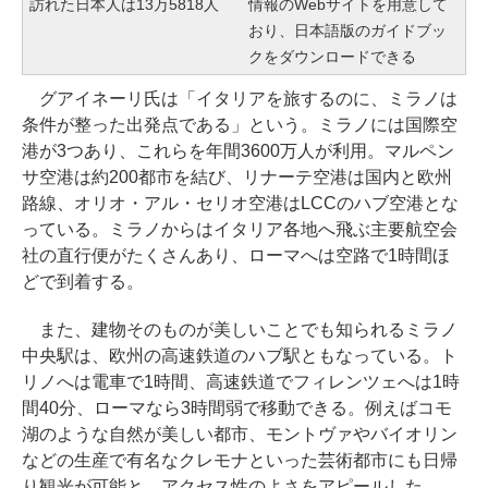
訪れた日本人は13万5818人
情報のWebサイトを用意して
おり、日本語版のガイドブッ
クをダウンロードできる
グアイネーリ氏は「イタリアを旅するのに、ミラノは
条件が整った出発点である」という。ミラノには国際空
港が3つあり、これらを年間3600万人が利用。マルペン
サ空港は約200都市を結び、リナーテ空港は国内と欧州
路線、オリオ・アル・セリオ空港はLCCのハブ空港とな
っている。ミラノからはイタリア各地へ飛ぶ主要航空会
社の直行便がたくさんあり、ローマへは空路で1時間ほ
どで到着する。
また、建物そのものが美しいことでも知られるミラノ
中央駅は、欧州の高速鉄道のハブ駅ともなっている。ト
リノへは電車で1時間、高速鉄道でフィレンツェへは1時
間40分、ローマなら3時間弱で移動できる。例えばコモ
湖のような自然が美しい都市、モントヴァやバイオリン
などの生産で有名なクレモナといった芸術都市にも日帰
り観光が可能と、アクセス性のよさをアピールした。