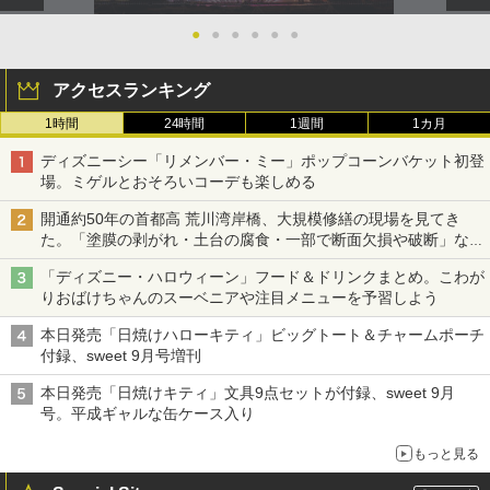
●
●
●
●
●
●
アクセスランキング
1時間
24時間
1週間
1カ月
ディズニーシー「リメンバー・ミー」ポップコーンバケット初登
場。ミゲルとおそろいコーデも楽しめる
開通約50年の首都高 荒川湾岸橋、大規模修繕の現場を見てき
た。「塗膜の剥がれ・土台の腐食・一部で断面欠損や破断」など
深刻な損傷、どう直す？
「ディズニー・ハロウィーン」フード＆ドリンクまとめ。こわが
りおばけちゃんのスーベニアや注目メニューを予習しよう
本日発売「日焼けハローキティ」ビッグトート＆チャームポーチ
付録、sweet 9月号増刊
本日発売「日焼けキティ」文具9点セットが付録、sweet 9月
号。平成ギャルな缶ケース入り
もっと見る