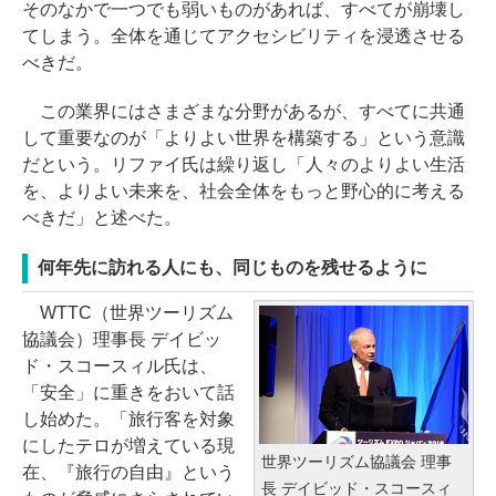
そのなかで一つでも弱いものがあれば、すべてが崩壊し
てしまう。全体を通じてアクセシビリティを浸透させる
べきだ。
この業界にはさまざまな分野があるが、すべてに共通
して重要なのが「よりよい世界を構築する」という意識
だという。リファイ氏は繰り返し「人々のよりよい生活
を、よりよい未来を、社会全体をもっと野心的に考える
べきだ」と述べた。
何年先に訪れる人にも、同じものを残せるように
WTTC（世界ツーリズム
協議会）理事長 デイビッ
ド・スコースィル氏は、
「安全」に重きをおいて話
し始めた。「旅行客を対象
にしたテロが増えている現
世界ツーリズム協議会 理事
在、『旅行の自由』という
長 デイビッド・スコースィ