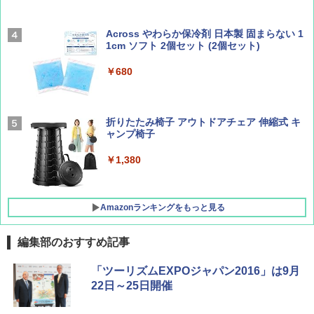
￥2,277
[キャンパーズコレクション 山善] 傘みたいに
広げるだけ パッとサッとテント キューブワ
Across やわらか保冷剤 日本製 固まらない 1
イドプラス ブラックコーティング フルクロ
1cm ソフト 2個セット (2個セット)
山と溪谷 2026年8月号「南アルプス大全」
新しい日本地理 地図・統計・移動から読み
ーズ メッシュ 5人用 簡単設置 ポップアップ
解く (講談社現代新書)
テント PATCW-200B エクルベージュ
￥680
￥1,540
￥1,540
￥15,990
折りたたみ椅子 アウトドアチェア 伸縮式 キ
ャンプ椅子
[キャンパーズコレクション 山善] 傘みたいに
広げるだけ パッとサッとテント ブラックコ
ーティング フルクローズ メッシュ 3-4人用
￥1,380
簡単設置 ポップアップテント エクルベージ
ュ(BC仕様) PATC-150B(EB)
Amazonランキングをもっと見る
￥9,990
編集部のおすすめ記事
「ツーリズムEXPOジャパン2016」は9月
22日～25日開催