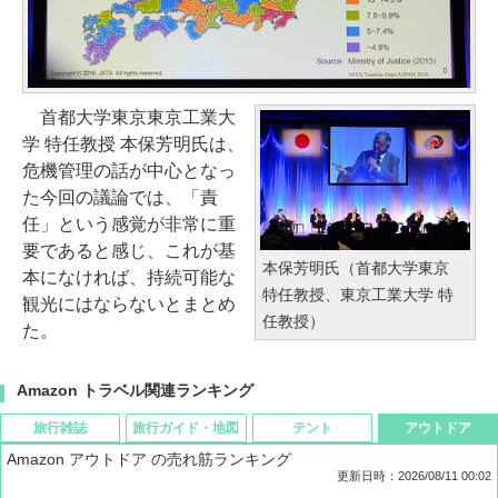
首都大学東京東京工業大
学 特任教授 本保芳明氏は、
危機管理の話が中心となっ
た今回の議論では、「責
任」という感覚が非常に重
要であると感じ、これが基
本保芳明氏（首都大学東京
本になければ、持続可能な
特任教授、東京工業大学 特
観光にはならないとまとめ
任教授）
た。
Amazon トラベル関連ランキング
旅行雑誌
旅行ガイド・地図
テント
アウトドア
Amazon アウトドア の売れ筋ランキング
更新日時：2026/08/11 00:02