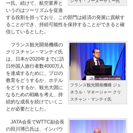
ジャイ・プーヌーサミー氏
ー氏。続けて、航空業界と
いうのはツーリズムを促進
する役割を担っており、この部門は経済の発展に貢献す
ることができ、持続可能性を保持することができると確
信しているとした。
フランス観光開発機構の
クリスチャン・マンテイ氏
は、日本が2020年までに訪
日外国人旅行者数4000万人
を達成するために、プロの
教育をどうするか、ホテル
フランス観光開発機構 ジェ
をどうするか、観光大国に
ネラル・マネージャー クリ
なるための戦略を考え、持
スチャン・マンテイ氏
続的な成長を続けていくこ
とが必要だとした。
JATA会長でWTTC副会長
の田川博己氏は、インバウ