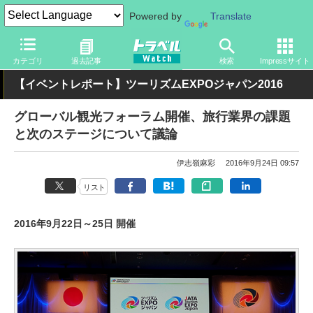
Powered by
Translate
トラベル Watch
イベント
ツーリズムEXPOジャパン
2016
カテゴリ
過去記事
検索
Impressサイト
【イベントレポート】ツーリズムEXPOジャパン2016
グローバル観光フォーラム開催、旅行業界の課題
と次のステージについて議論
伊志嶺麻彩
2016年9月24日 09:57
リスト
2016年9月22日～25日 開催