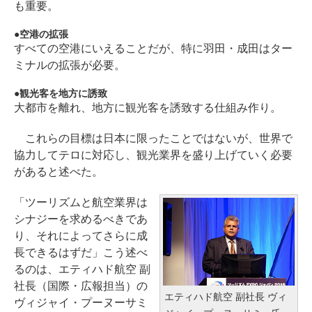
も重要。
空港の拡張
すべての空港にいえることだが、特に羽田・成田はター
ミナルの拡張が必要。
観光客を地方に誘致
大都市を離れ、地方に観光客を誘致する仕組み作り。
これらの目標は日本に限ったことではないが、世界で
協力してテロに対応し、観光業界を盛り上げていく必要
があると述べた。
「ツーリズムと航空業界は
シナジーを求めるべきであ
り、それによってさらに成
長できるはずだ」こう述べ
るのは、エティハド航空 副
社長（国際・広報担当）の
エティハド航空 副社長 ヴィ
ヴィジャイ・プーヌーサミ