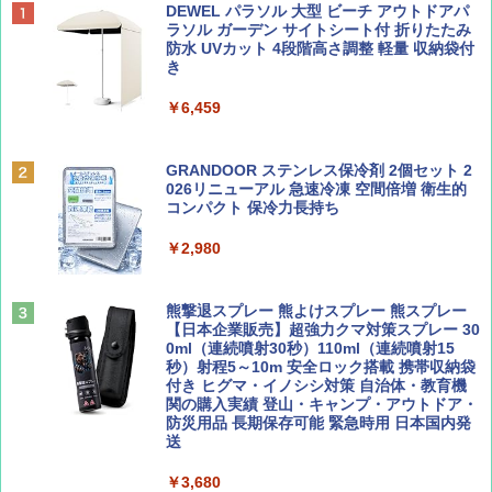
BE-PAL(ビ-パル) 2026年 10 月号【特別付録:
地球の歩き方 スター・ウォーズ
[キャンパーズコレクション 山善] テント ワ
DEWEL パラソル 大型 ビーチ アウトドアパ
ノルディスク 4ホール鋳鉄スキレット】
ンタッチ 遮光率99.99%以上・UVカット率9
ラソル ガーデン サイトシート付 折りたたみ
9.9%生地採用 ブラックコーティング 4人用
防水 UVカット 4段階高さ調整 軽量 収納袋付
￥2,695
パッとサッとテントキューブ プレミアム PAT
き
￥1,540
CW-P150B
￥6,459
￥16,816
BE-PAL(ビ-パル) 2026年 9 月号【特別付録:
D40 地球の歩き方 チェンマイ タイ北部の魅
SOTO ミニマル"旅"財布 ランダム2種】
力的な町 2026～2027 地球の歩き方D アジア
GRANDOOR ステンレス保冷剤 2個セット 2
PYKES PEAK (パイクスピーク) ポップアッ
026リニューアル 急速冷凍 空間倍増 衛生的
プ テント サンシェード 簡易テント 【一瞬で
コンパクト 保冷力長持ち
￥1,500
￥2,079
パッと広がる 簡単設営】 2~3人用 UVカット
紫外線対策 日よけ 防虫 撥水 ビーチ ピクニッ
￥2,980
ク ペグ・キャリーバッグ付き (2-3P/アプリコ
ットベージュ/2-3P)
サライ 2026年 9月号 [雑誌]
A09 地球の歩き方 イタリア 2026～2027 地
球の歩き方A ヨーロッパ
熊撃退スプレー 熊よけスプレー 熊スプレー
￥5,980
￥600
【日本企業販売】超強力クマ対策スプレー 30
￥2,479
0ml（連続噴射30秒）110ml（連続噴射15
秒）射程5～10m 安全ロック搭載 携帯収納袋
ENDLESS BASE 《めざましテレビで紹介》
付き ヒグマ・イノシシ対策 自治体・教育機
テント ワンタッチ RENEW 幅200 2-3人用 43
関の購入実績 登山・キャンプ・アウトドア・
500002(88859)
防災用品 長期保存可能 緊急時用 日本国内発
ディズニーファン ２０２６年 ９月号 [雑
A26 地球の歩き方 チェコ ポーランド スロヴ
送
誌] (ＤＩＳＮＥＹ ＦＡＮ)
ァキア 2026～2027 地球の歩き方A ヨーロッ
パ
￥5,999
￥3,680
￥713