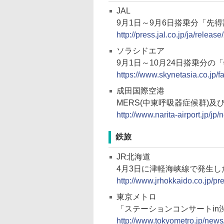
JAL
9月1日～9月6日搭乗分「先
http://press.jal.co.jp/ja/relea
ソラシドエア
9月1日～10月24日搭乗分
https://www.skynetasia.co.jp/fa
成田国際空港
MERS(中東呼吸器症候群)
http://www.narita-airport.jp/jp
鉄旅
JR北海道
4月3日に津軽海峡線で発生し
http://www.jrhokkaido.co.jp/p
東京メトロ
「ステーションコンサートin
http://www.tokyometro.jp/new