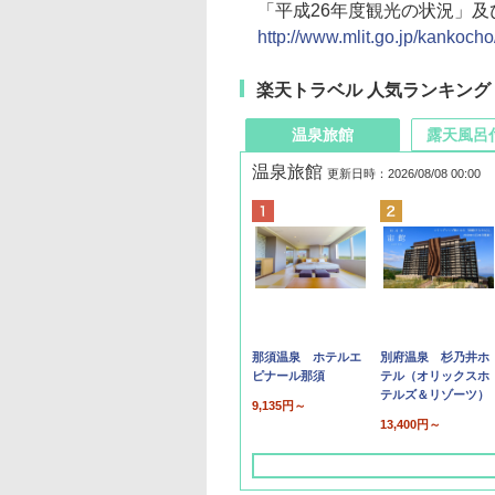
「平成26年度観光の状況」及
http://www.mlit.go.jp/kankoc
楽天トラベル 人気ランキング
温泉旅館
露天風呂
温泉旅館
更新日時：2026/08/08 00:00
那須温泉 ホテルエ
別府温泉 杉乃井ホ
ピナール那須
テル（オリックスホ
テルズ＆リゾーツ）
9,135円～
13,400円～