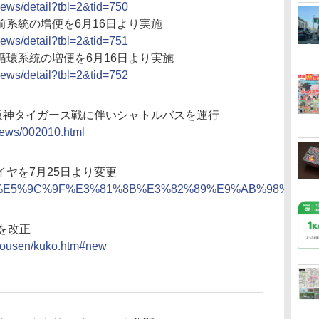
news/detail?tbl=2&tid=750
系統の増便を6月16日より実施
news/detail?tbl=2&tid=751
環系統の増便を6月16日より実施
news/detail?tbl=2&tid=752
s阪神タイガース戦に伴いシャトルバスを運行
c/news/002010.html
ヤを7月25日より変更
ewss/725%E5%9C%9F%E3%81%8B%E3%82%89%E9%AB
を改正
ukousen/kuko.htm#new