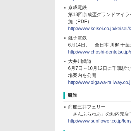
京成電鉄
第18回京成盃グランドマイ
施（PDF）
http://www.keisei.co.jp/keise
銚子電鉄
6月14日、「全日本 川柳 千
http://www.choshi-dentetsu.jp/
大井川鐵道
6月7日～10月12日に千頭
場案内を公開
http://www.oigawa-railway.co.
船旅
商船三井フェリー
「さんふらわあ」の船内売店で
http://www.sunflower.co.jp/ferr