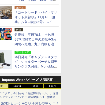
14日・15日
ホテル
「コートヤード・バイ・マリ
オット京都駅」11月16日開
業。八条口徒歩3分にスイー
ト含む全270室、ダイニング
鉄道
も併設
銀座線、平日70本・土休日
58本増発で日中の運転を3分
間隔へ短縮。丸ノ内線も池袋
～中野坂上を4分間隔に
アウトドア
本日発売「キャプテンスタッ
グ」ショルダーポーチ＆調光
サングラス付録、MonoMax
9月号増刊
Impress Watchシリーズ 人気記事
時間
24時間
1週間
1カ月
ユニクロ、今日から「お盆特別セール」。涼感
シアサッカーワンピース待望値下げ、撥水ギア
ショーツは1990円に
【家電レビュー】手ごわい雑草との戦い、コメ