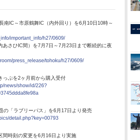
南IC～市原鶴舞IC（内外回り）を6月10日10時～
_info/important_info/h27/0609/
あさひIC間）を7月7日～7月23日まで断続的に夜
ssroom/press_release/tohoku/h27/0609/
きっぷを2ヶ月前から購入受付
.jp/news/show/id/226?
93745ddda8fe98a
題の「ラブリーパス」を6月17日より発売
opics/detail.php?key=00793
間時刻の変更を6月16日より実施