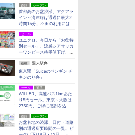
活動・復旧支援
道路
シーズン
首都高のお盆渋滞、アクアラ
イン～湾岸線は通過に最大2
時間15分。羽田の利用には
「空港西出口」の利用検討を
セール
ユニクロ、今日から「お盆特
別セール」。涼感シアサッカ
ーワンピース待望値下げ、撥
水ギアショーツは1990円に
週末駅弁
連載
東京駅「Suicaのペンギン チ
キンのり弁」
%98%E9%80%9F%E3%83%90%E3%82%B9%E7%99%BD%E6
セール
道路
WILLER、高速バス1kmあた
り5円セール。東京～大阪は
2750円、ご縁に感謝を込め
た20周年記念キャンペーン
道路
シーズン
お盆各地の渋滞、日付・道路
別の通過所要時間の一覧。ピ
ークは下り8日・13日、上り