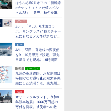
はやぶさ50％オフの「新幹線
eチケット（トクだ値スペシ
ャル28）」発売。秋冬乗車
分、えきねっと限定
グッズ
Zoff、「MLB」6球団コラ
ボ。サングラス24種とチャー
ムにもなるメガネ拭きなど雑
貨24種
航空
JAL、羽田～香港線の深夜便
を9～10月限定で設定。弾丸
日帰りでも現地に19時間滞在
できる
道路
シーズン
九州の高速道路、お盆期間は
松橋ICなど通行止め端末を先
頭にした渋滞予測。東九州道
への迂回は料金調整を実施
話題
オリエンタルランド、令和8
年熊本地震に1000万円超の
寄付を発表。被災者への救援