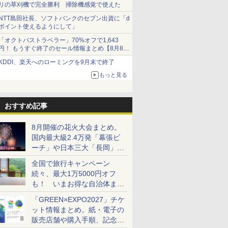
リの草刈機で完全勝利 掃除機感覚で使えた
NTT島田社長、ソフトバンクのセブン出資に「d
ポイント使えるようにして」
「オクトパストラベラー」70%オフで1,643
円！ もうすぐ終了のセール情報まとめ【8月8日
更新】
KDDI、楽天へのローミングを9月末で終了
ニンテンドーeショップでは「大神 絶景版」が
67%オフで990円
もっと見る
おすすめ記事
8月開催の花火大会まとめ。
国内最大級2.4万発「幕張ビ
ーチ」や日本三大「長岡」な
ど大型イベント目白押し！
全国で旅行キャンペーン
続々、最大1万5000円オフ
も！ いまお得な自治体まと
め
「GREEN×EXPO2027」チケ
ット情報まとめ。紙・電子の
販売店舗や購入手順、記念チ