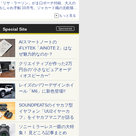
「リサ・ラーソン」がま口ポーチ付録、大人の
おしゃれ手帖 10月号。ジャカード織の北欧猫デ
ザイン
もっと見る
Special Site
AIスマートノートの
iFLYTEK「AINOTE 2」はな
ぜ魅力的なのか？
クリエイティブが作った2万
円台の“小さなピュアオーデ
ィオスピーカー”
レイズのパワーデザインホイ
ール「M6」に新色登場!!
SOUNDPEATSのイヤカフ型
イヤフォン「UU2イヤーカ
フ」をイヤカフマニアが語る
ソニーミラーレス一眼の大特
集！ 見どころ記事まとめ