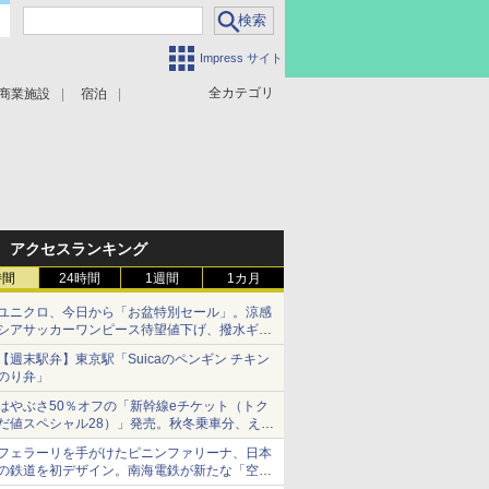
Impress サイト
全カテゴリ
商業施設
宿泊
アクセスランキング
時間
24時間
1週間
1カ月
ユニクロ、今日から「お盆特別セール」。涼感
シアサッカーワンピース待望値下げ、撥水ギア
ショーツは1990円に
【週末駅弁】東京駅「Suicaのペンギン チキン
のり弁」
はやぶさ50％オフの「新幹線eチケット（トク
だ値スペシャル28）」発売。秋冬乗車分、えき
ねっと限定
フェラーリを手がけたピニンファリーナ、日本
の鉄道を初デザイン。南海電鉄が新たな「空港
特急」をなにわ筋線へ導入