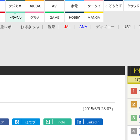
旅レポ
お得きっぷ
温泉
JAL
ANA
ディズニー
USJ
1
（2015/6/9 23:07）
ェア
はてブ
note
LinkedIn