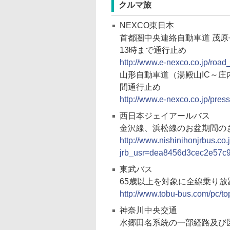
クルマ旅
NEXCO東日本
首都圏中央連絡自動車道 茂原長
13時まで通行止め
http://www.e-nexco.co.jp/road
山形自動車道（湯殿山IC～庄内
間通行止め
http://www.e-nexco.co.jp/pre
西日本ジェイアールバス
金沢線、浜松線のお盆期間の
http://www.nishinihonjrbus.co
jrb_usr=dea8456d3cec2e57c
東武バス
65歳以上を対象に全線乗り放
http://www.tobu-bus.com/pc/t
神奈川中央交通
水郷田名系統の一部経路及び区