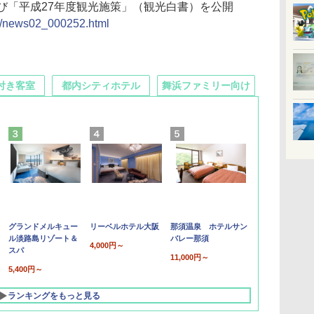
び「平成27年度観光施策」（観光白書）を公開
ho/news02_000252.html
付き客室
都内シティホテル
舞浜ファミリー向け
グランドメルキュー
リーベルホテル大阪
那須温泉 ホテルサン
ル淡路島リゾート＆
バレー那須
4,000円～
スパ
11,000円～
5,400円～
ランキングをもっと見る