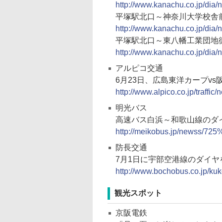
http://www.kanachu.co.jp/dia/
平塚駅北口～神奈川大学校舎前
http://www.kanachu.co.jp/dia/
平塚駅北口～東八幡工業団地循
http://www.kanachu.co.jp/dia/
アルピコ交通
6月23日、広島東洋カープv
http://www.alpico.co.jp/traffi
明光バス
高速バス白浜～和歌山線のダイ
http://meikobus.jp/n
防長交通
7月1日に宇部空港線のダイヤ
http://www.bochobus.co.jp/k
観光スポット
京阪電鉄