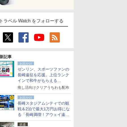
トラベル Watch をフォローする
新記事
お出かけ
ゼンリン、スポーツファンの
長崎遠征を応援。上位ランク
インで和牛がもらえる
「GO！GO！長崎スタンプラ
推し活向けクリアうちわも配布
リー」
お出かけ
長崎スタジアムシティでの観
戦＆2泊で最大1万円お得にな
る「長崎満喫！アウェイ遠征
応援キャンペーン」
鉄道