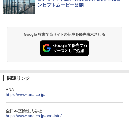
ッシュ 簡単設置 ワンタッチテント キャンプ
ンセプトムービー公開
&ハイキング カーキ PATC-150(KH)
￥14,800
￥6,831
GRANDOOR ステンレス保冷剤 2個セット 2
026リニューアル 急速冷凍 空間倍増 衛生的
PYKES PEAK (パイクスピーク) 着替えテン
コンパクト 保冷力長持ち
Google 検索で当サイトの記事を優先表示させる
ト プライバシー テント 【中が透けない】 1
人用 折りたたみ 防災グッズ 災害用トイレ ビ
￥2,980
ーチ ピクニック ポップアップテント 携帯 簡
易 トイレテント (ブラック)
DEWEL パラソル 大型 ビーチ アウトドアパ
￥4,980
ラソル ガーデン サイトシート付 折りたたみ
防水 UVカット 4段階高さ調整 軽量 収納袋付
き
関連リンク
ENDLESS BASE 《めざましテレビで紹介》
テント ワンタッチ RENEW 幅200 2-3人用 43
￥6,459
500002(88859)
ANA
https://www.ana.co.jp/
￥5,999
熊撃退スプレー 熊よけスプレー 熊スプレー
【日本企業販売】超強力クマ対策スプレー 30
全日本空輸株式会社
0ml（連続噴射30秒）110ml（連続噴射15
https://www.ana.co.jp/ana-info/
[キャンパーズコレクション 山善] 傘みたいに
秒）射程5～10m 安全ロック搭載 携帯収納袋
広げるだけ パッとサッとテント ブラックコ
付き ヒグマ・イノシシ対策 自治体・教育機
ーティング フルクローズ メッシュ 3-4人用
関の購入実績 登山・キャンプ・アウトドア・