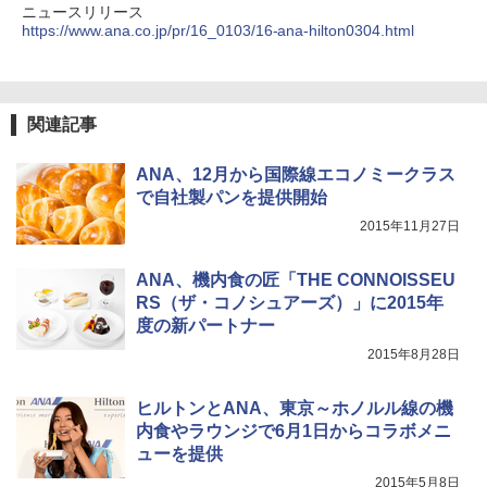
簡単設置 ポップアップテント エクルベージ
防災用品 長期保存可能 緊急時用 日本国内発
ニュースリリース
ュ(BC仕様) PATC-150B(EB)
送
https://www.ana.co.jp/pr/16_0103/16-ana-hilton0304.html
￥9,990
￥3,680
関連記事
[キャンパーズコレクション 山善] 傘みたいに
ポインターライト 強力 小型 緑色/赤色/青紫色
広げるだけ パッとサッとテント キューブ ブ
USB充電式 高精度 超長距離照射 長時間使用
ラックコーティング フルクローズ メッシュ 3
可能 安全ロック付き 高安全性 金属製耐久 コ
ANA、12月から国際線エコノミークラス
人用 簡単設置 ポップアップテント PATC-15
ンパクト多機能設計 持ち運び便利 アウトド
で自社製パンを提供開始
0B エクルベージュ
ア/オフィス/教育現場/展示会用 緑
2015年11月27日
￥10,990
￥1,180
ANA、機内食の匠「THE CONNOISSEU
RS（ザ・コノシュアーズ）」に2015年
度の新パートナー
2015年8月28日
ヒルトンとANA、東京～ホノルル線の機
内食やラウンジで6月1日からコラボメニ
ューを提供
2015年5月8日