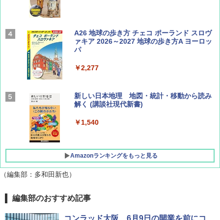
Coyote No.89 特集 星野道夫 夢見る旅
A26 地球の歩き方 チェコ ポーランド スロヴ
ァキア 2026～2027 地球の歩き方A ヨーロッ
パ
￥1,540
￥2,277
AIRLINE（エアライン）2026年9月号【特
新しい日本地理 地図・統計・移動から読み
集】ボーイング110周年を祝して！
解く (講談社現代新書)
￥1,760
￥1,540
Amazonランキングをもっと見る
（編集部：多和田新也）
[キャンパーズコレクション 山善] ポップアッ
BUNDOK(バンドック)ソロ ドーム 1 EX BDK
編集部のおすすめ記事
プテント 傘みたいに広げて畳める パッとサ
-08EX カーキ ソロキャンプ ポリエステル フ
ッとサンシェード キューブ フルクローズ メ
レーム テント
コンラッド大阪、6月9日の開業を前にコ