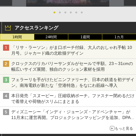
●
●
●
●
●
●
アクセスランキング
1時間
24時間
1週間
1カ月
「リサ・ラーソン」がま口ポーチ付録、大人のおしゃれ手帖 10
月号。ジャカード織の北欧猫デザイン
クロックスのリカバリーサンダルがセールで半額。23～31cmの
幅広いサイズ展開、独自のクッション素材を採用
フェラーリを手がけたピニンファリーナ、日本の鉄道を初デザイ
ン。南海電鉄が新たな「空港特急」をなにわ筋線へ導入
本日発売「スヌーピー」圧縮収納ポーチ。ファスナー閉めるだけ
で着替えや荷物がスリムにまとまる
ディズニーシー「インディ・ジョーンズ・アドベンチャー」が
11月末に運営再開。プロジェクションマッピングを追加、DPA
は1500円
もっと見る