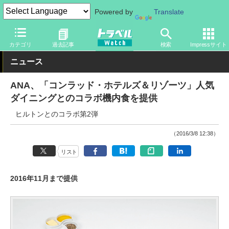
Powered by
Translate
トラベル Watch
旅の方法
空旅
飛行機
カテゴリ
過去記事
検索
Impressサイト
ニュース
ANA、「コンラッド・ホテルズ＆リゾーツ」人気
ダイニングとのコラボ機内食を提供
ヒルトンとのコラボ第2弾
（2016/3/8 12:38）
リスト
2016年11月まで提供