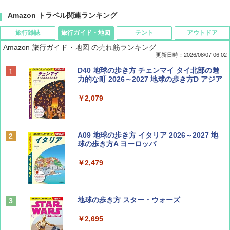
Amazon トラベル関連ランキング
旅行雑誌
旅行ガイド・地図
テント
アウトドア
Amazon 旅行ガイド・地図 の売れ筋ランキング
更新日時：2026/08/07 06:02
ディズニーファン ２０２６年 ９月号 [雑
D40 地球の歩き方 チェンマイ タイ北部の魅
誌] (ＤＩＳＮＥＹ ＦＡＮ)
力的な町 2026～2027 地球の歩き方D アジア
￥713
￥2,079
BE-PAL(ビ-パル) 2026年 9 月号【特別付録:
A09 地球の歩き方 イタリア 2026～2027 地
SOTO ミニマル"旅"財布 ランダム2種】
球の歩き方A ヨーロッパ
￥1,500
￥2,479
山と溪谷 2026年8月号「南アルプス大全」
地球の歩き方 スター・ウォーズ
￥1,540
￥2,695