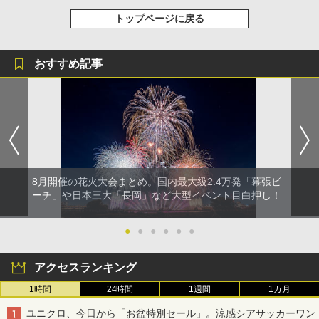
トップページに戻る
おすすめ記事
8月開催の花火大会まとめ。国内最大級2.4万発「幕張ビ
ーチ」や日本三大「長岡」など大型イベント目白押し！
●
●
●
●
●
●
アクセスランキング
1時間
24時間
1週間
1カ月
ユニクロ、今日から「お盆特別セール」。涼感シアサッカーワン