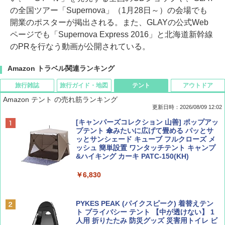
の全国ツアー「Supernova」（1月28日～）の会場でも
開業のポスターが掲出される。また、GLAYの公式Web
ページでも「Supernova Express 2016」と北海道新幹線
のPRを行なう動画が公開されている。
Amazon トラベル関連ランキング
旅行雑誌
旅行ガイド・地図
テント
アウトドア
Amazon テント の売れ筋ランキング
更新日時：2026/08/09 12:02
BE-PAL(ビ-パル) 2026年 9 月号【特別付録:
地球の歩き方 スター・ウォーズ
[キャンパーズコレクション 山善] ポップアッ
SOTO ミニマル"旅"財布 ランダム2種】
プテント 傘みたいに広げて畳める パッとサ
ッとサンシェード キューブ フルクローズ メ
￥2,695
ッシュ 簡単設置 ワンタッチテント キャンプ
￥1,500
&ハイキング カーキ PATC-150(KH)
￥6,830
ディズニーファン ２０２６年 ９月号 [雑
D40 地球の歩き方 チェンマイ タイ北部の魅
誌] (ＤＩＳＮＥＹ ＦＡＮ)
力的な町 2026～2027 地球の歩き方D アジア
PYKES PEAK (パイクスピーク) 着替えテン
ト プライバシー テント 【中が透けない】 1
￥713
￥2,079
人用 折りたたみ 防災グッズ 災害用トイレ ビ