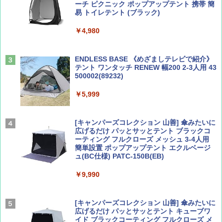
ーチ ピクニック ポップアップテント 携帯 簡
易 トイレテント (ブラック)
山と溪谷 2026年8月号「南アルプス大全」
A09 地球の歩き方 イタリア 2026～2027 地
￥4,980
球の歩き方A ヨーロッパ
￥1,540
￥2,479
ENDLESS BASE 《めざましテレビで紹介》
テント ワンタッチ RENEW 幅200 2-3人用 43
500002(89232)
Coyote No.89 特集 星野道夫 夢見る旅
A26 地球の歩き方 チェコ ポーランド スロヴ
ァキア 2026～2027 地球の歩き方A ヨーロッ
￥5,999
パ
￥1,540
￥2,277
[キャンパーズコレクション 山善] 傘みたいに
広げるだけ パッとサッとテント ブラックコ
ーティング フルクローズ メッシュ 3-4人用
簡単設置 ポップアップテント エクルベージ
AIRLINE（エアライン）2026年9月号【特
新しい日本地理 地図・統計・移動から読み
ュ(BC仕様) PATC-150B(EB)
集】ボーイング110周年を祝して！
解く (講談社現代新書)
￥9,990
￥1,760
￥1,540
[キャンパーズコレクション 山善] 傘みたいに
広げるだけ パッとサッとテント キューブワ
イド ブラックコーティング フルクローズ メ