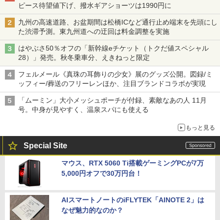
ピース待望値下げ、撥水ギアショーツは1990円に
九州の高速道路、お盆期間は松橋ICなど通行止め端末を先頭にし
た渋滞予測。東九州道への迂回は料金調整を実施
はやぶさ50％オフの「新幹線eチケット（トクだ値スペシャル
28）」発売。秋冬乗車分、えきねっと限定
フェルメール《真珠の耳飾りの少女》展のグッズ公開。図録/ミ
ッフィー/葬送のフリーレンほか、注目ブランドコラボが実現
「ムーミン」大小メッシュポーチが付録、素敵なあの人 11月
号。中身が見やすく、温泉スパにも使える
もっと見る
Special Site
マウス、RTX 5060 Ti搭載ゲーミングPCが7万
5,000円オフで30万円台！
AIスマートノートのiFLYTEK「AINOTE 2」は
なぜ魅力的なのか？