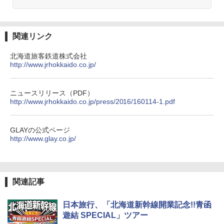
熊撃退スプレー 熊よけスプレー 熊スプレー
【日本企業販売】超強力クマ対策スプレー 30
0ml（連続噴射30秒）110ml（連続噴射15
関連リンク
秒）射程5～10m 安全ロック搭載 携帯収納袋
付き ヒグマ・イノシシ対策 自治体・教育機
関の購入実績 登山・キャンプ・アウトドア・
北海道旅客鉄道株式会社
防災用品 長期保存可能 緊急時用 日本国内発
http://www.jrhokkaido.co.jp/
送
￥3,680
ニュースリリース（PDF）
http://www.jrhokkaido.co.jp/press/2016/160114-1.pdf
ポインターライト 強力 小型 緑色/赤色/青紫色
USB充電式 高精度 超長距離照射 長時間使用
GLAYの公式ページ
可能 安全ロック付き 高安全性 金属製耐久 コ
http://www.glay.co.jp/
ンパクト多機能設計 持ち運び便利 アウトド
ア/オフィス/教育現場/展示会用 緑
￥1,180
関連記事
HYREKK 八角形タープ 防水タープ 3×4.5m
日本旅行、「北海道新幹線開業記念!!青函
ブラックラバーコーティング UPF50+ UVカ
遊結 SPECIAL」ツアー
ット 5000mm耐水圧 210D生地 遮光