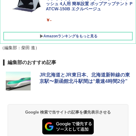
ッシュ 4人用 簡単設置 ポップアップテント P
ATCW-150B エクルベージュ
￥-
Amazonランキングをもっと見る
（編集部：柴田 進）
GRANDOOR ステンレス保冷剤 2個セット 2
編集部のおすすめ記事
026リニューアル 急速冷凍 空間倍増 衛生的
コンパクト 保冷力長持ち
JR北海道とJR東日本、北海道新幹線の東
京駅〜新函館北斗駅間は“最速4時間2分”
￥2,980
DEWEL パラソル 大型 ビーチ アウトドアパ
ラソル ガーデン サイトシート付 折りたたみ
防水 UVカット 4段階高さ調整 軽量 収納袋付
Google 検索で当サイトの記事を優先表示させる
き
￥6,459