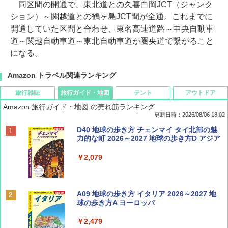
同区間の開通で、東北道との久喜白岡JCT（ジャンク
ション）～関越道との鶴ヶ島JCT間が全通。これまでに
開通していた区間と合わせ、東名高速道路～中央自動車
道～関越自動車道～東北自動車道が圏央道で繋がること
になる。
Amazon トラベル関連ランキング
旅行雑誌
旅行ガイド・地図
テント
アウトドア
Amazon 旅行ガイド・地図 の売れ筋ランキング
更新日時：2026/08/06 18:02
ディズニーファン ２０２６年 ９月号 [雑
D40 地球の歩き方 チェンマイ タイ北部の魅
誌] (ＤＩＳＮＥＹ ＦＡＮ)
力的な町 2026～2027 地球の歩き方D アジア
￥713
￥2,079
Coyote No.89 特集 星野道夫 夢見る旅
A09 地球の歩き方 イタリア 2026～2027 地
球の歩き方A ヨーロッパ
￥1,540
￥2,479