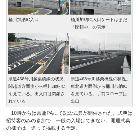
桶川加納IC入口
桶川加納IC入口ゲートはまだ
「閉鎖中」の表示
県道468号川越栗橋線の状況。
県道468号川越栗橋線の状況。
関越道方面側から桶川加納IC
東北道方面側から桶川加納IC
を見ている。出入口は閉鎖さ
を見ている。手前スロープは
れている
出口
10時からは菖蒲PAにて記念式典が開催された。式典は
招待客のみの参加で、一般の入場はできない。開通式典
の様子は、追って掲載する予定。