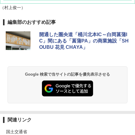
（村上俊一）
[キャンパーズコレクション 山善] ポップアッ
BUNDOK(バンドック)ソロ ドーム 1 EX BDK
編集部のおすすめ記事
プテント 傘みたいに広げて畳める パッとサ
-08EX カーキ ソロキャンプ ポリエステル フ
ッとサンシェード キューブ フルクローズ メ
レーム テント
開通した圏央道「桶川北本IC～白岡菖蒲I
ッシュ 簡単設置 ワンタッチテント キャンプ
C」間にある「菖蒲PA」の商業施設「SH
&ハイキング カーキ PATC-150(KH)
￥14,800
OUBU 花見 CHAYA」
￥6,832
GRANDOOR ステンレス保冷剤 2個セット 2
026リニューアル 急速冷凍 空間倍増 衛生的
PYKES PEAK (パイクスピーク) 着替えテン
コンパクト 保冷力長持ち
Google 検索で当サイトの記事を優先表示させる
ト プライバシー テント 【中が透けない】 1
人用 折りたたみ 防災グッズ 災害用トイレ ビ
￥2,980
ーチ ピクニック ポップアップテント 携帯 簡
易 トイレテント (ブラック)
熊撃退スプレー 熊よけスプレー 熊スプレー
￥4,980
【日本企業販売】超強力クマ対策スプレー 30
0ml（連続噴射30秒）110ml（連続噴射15
秒）射程5～10m 安全ロック搭載 携帯収納袋
ENDLESS BASE 《めざましテレビで紹介》
付き ヒグマ・イノシシ対策 自治体・教育機
関連リンク
テント ワンタッチ RENEW 幅200 2-3人用 43
関の購入実績 登山・キャンプ・アウトドア・
500002(88859)
防災用品 長期保存可能 緊急時用 日本国内発
国土交通省
送