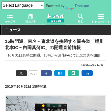
Powered by
Translate
トラベル Watch
企業・政府・官庁
道路
NEXCO
カテゴリ
過去記事
検索
Impressサイト
ニュース
15時開通、東名～東北道を接続する圏央道「桶川
北本IC～白岡菖蒲IC」の開通直前情報
10月31日15時に開通。10時から菖蒲PAにて記念式典を開催
（2015/10/31 11:41）
リスト
2015年10月31日 15時開通