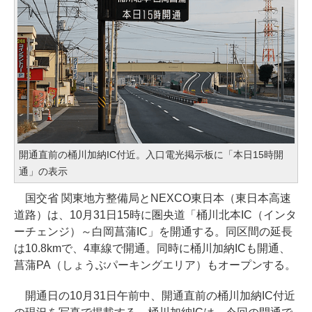
開通直前の桶川加納IC付近。入口電光掲示板に「本日15時開
通」の表示
国交省 関東地方整備局とNEXCO東日本（東日本高速
道路）は、10月31日15時に圏央道「桶川北本IC（インタ
ーチェンジ）～白岡菖蒲IC」を開通する。同区間の延長
は10.8kmで、4車線で開通。同時に桶川加納ICも開通、
菖蒲PA（しょうぶパーキングエリア）もオープンする。
開通日の10月31日午前中、開通直前の桶川加納IC付近