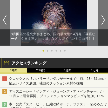
8月開催の花火大会まとめ。国内最大級2.4万発「幕張ビ
ーチ」や日本三大「長岡」など大型イベント目白押し！
●
●
●
●
●
●
アクセスランキング
1時間
24時間
1週間
1カ月
クロックスのリカバリーサンダルがセールで半額。23～31cmの
幅広いサイズ展開、独自のクッション素材を採用
ディズニーシー「インディ・ジョーンズ・アドベンチャー」が
11月末に運営再開。プロジェクションマッピングを追加、DPA
は1500円
本日発売「スヌーピー」圧縮収納ポーチ。ファスナー閉めるだけ