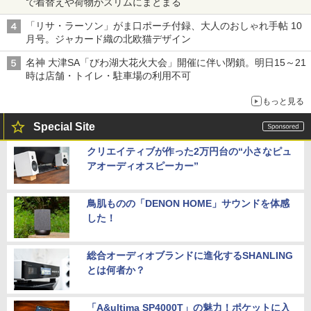
で着替えや荷物がスリムにまとまる
「リサ・ラーソン」がま口ポーチ付録、大人のおしゃれ手帖 10
月号。ジャカード織の北欧猫デザイン
名神 大津SA「びわ湖大花火大会」開催に伴い閉鎖。明日15～21
時は店舗・トイレ・駐車場の利用不可
もっと見る
Special Site
クリエイティブが作った2万円台の“小さなピュ
アオーディオスピーカー”
鳥肌ものの「DENON HOME」サウンドを体感
した！
総合オーディオブランドに進化するSHANLING
とは何者か？
「A&ultima SP4000T」の魅力！ポケットに入