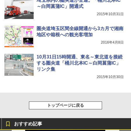
埼玉県内の圏央道が全通。「桶川北本IC
～白岡菖蒲IC」開通式
2015年10月31日
圏央道埼玉区間全線開通から3カ月で湘南
地区や箱根への観光客増加
2016年4月8日
10月31日15時開通、東名～東北道を接続
する圏央道「桶川北本IC～白岡菖蒲IC」
リンク集
2015年10月30日
トップページに戻る
おすすめ記事