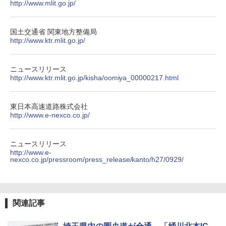
http://www.mlit.go.jp/
￥5,499
￥3,680
国土交通省 関東地方整備局
[キャンパーズコレクション 山善] 傘みたいに
http://www.ktr.mlit.go.jp/
広げるだけ パッとサッとテント ブラックコ
DEWEL パラソル 大型 ビーチ アウトドアパ
ーティング フルクローズ メッシュ 3-4人用
ラソル ガーデン サイトシート付 折りたたみ
簡単設置 ポップアップテント エクルベージ
防水 UVカット 4段階高さ調整 軽量 収納袋付
ニュースリリース
ュ(BC仕様) PATC-150B(EB)
き
http://www.ktr.mlit.go.jp/kisha/oomiya_00000217.html
￥8,991
￥6,459
東日本高速道路株式会社
http://www.e-nexco.co.jp/
Coleman(コールマン) ツーリングドーム/LD
ポインターライト 強力 小型 緑色/赤色/青紫色
X 2人用 3人用 キャンプ アウトドア フェス
USB充電式 高精度 超長距離照射 長時間使用
収納 コンパクト 簡単設営 カンガルーテント
可能 安全ロック付き 高安全性 金属製耐久 コ
ニュースリリース
ソロキャンプ ソロテント
ンパクト多機能設計 持ち運び便利 アウトド
http://www.e-
ア/オフィス/教育現場/展示会用 緑
nexco.co.jp/pressroom/press_release/kanto/h27/0929/
￥20,718
￥1,180
関連記事