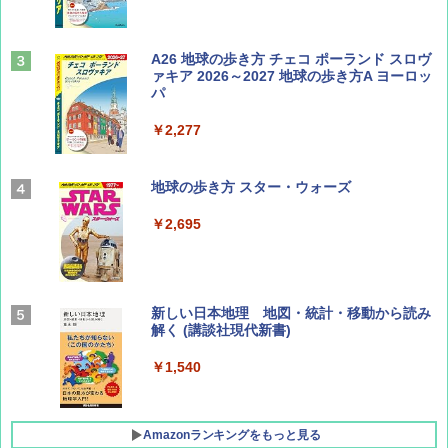
山と溪谷 2026年8月号「南アルプス大全」
A26 地球の歩き方 チェコ ポーランド スロヴ
ァキア 2026～2027 地球の歩き方A ヨーロッ
パ
￥1,540
￥2,277
AIRLINE（エアライン）2026年9月号【特
地球の歩き方 スター・ウォーズ
集】ボーイング110周年を祝して！
￥2,695
￥1,760
BE-PAL(ビ-パル) 2026年 9 月号【特別付録:
新しい日本地理 地図・統計・移動から読み
SOTO ミニマル"旅"財布 ランダム2種】
解く (講談社現代新書)
￥1,500
￥1,540
Amazonランキングをもっと見る